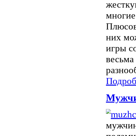
жестку
многие
Плюсов
них мо
игры с
весьма
разнооб
Подроб
Мужчи
мужчин