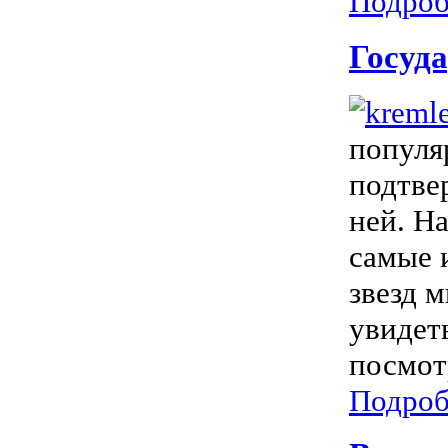
Подроб
Госуд
популя
подтве
ней. Н
самые 
звезд 
увидет
посмотр
Подроб