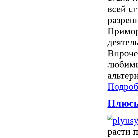
всей с
разреш
Примор
деятел
Впроче
любимы
альтерн
Подроб
Плюсы
расти п