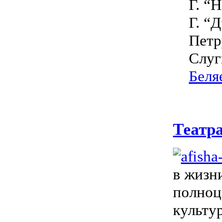
Г. “Н
Г. “Д
Петр
Слуг
Беля
Театр
в жизн
полноц
культу