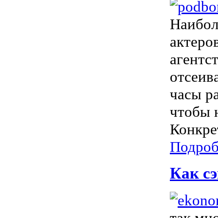
Наибол
актеро
агентс
отсеив
часы ра
чтобы 
Конкре
Подроб
Как сэ
так мн