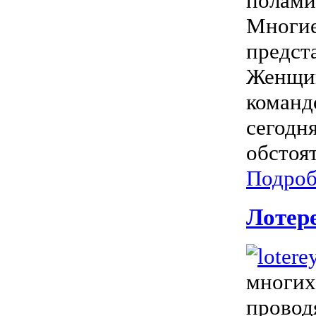
полами
Многие
предст
Женщин
команд
сегодн
обстоят
Подроб
Лотере
многих
провод