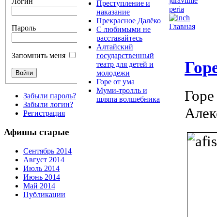
Логин
Преступление и
наказание
Прекрасное Далёко
Главная
Пароль
С любимыми не
расставайтесь
Алтайский
государственный
Запомнить меня
Гор
театр для детей и
молодежи
Горе от ума
Муми-тролль и
Горе
Забыли пароль?
шляпа волшебника
Забыли логин?
Алек
Регистрация
Афишы старые
Сентябрь 2014
Август 2014
Июль 2014
Июнь 2014
Май 2014
Публикации