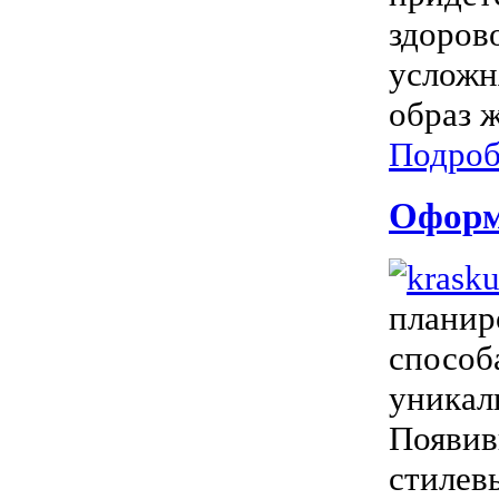
здоров
усложн
образ ж
Подроб
Оформл
планир
способ
уникал
Появив
стилев