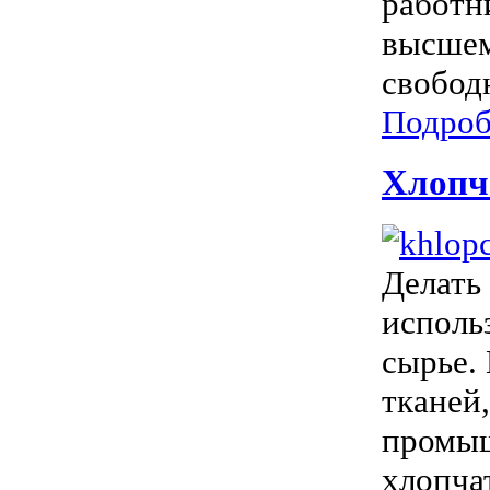
работн
высшем
свободн
Подроб
Хлопч
Делать
исполь
сырье.
тканей
промыш
хлопча