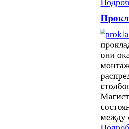
Подроб
Прокл
прокла
они ок
монтаж
распре
столбов
Магист
состоя
между с
Подроб