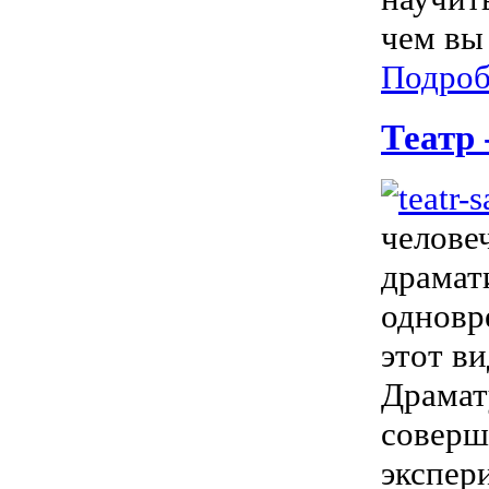
чем вы 
Подроб
Театр
челове
драмат
одновр
этот в
Драмат
соверш
экспер