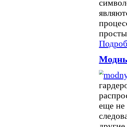
символ
являют
процес
просты
Подроб
Модны
гардер
распро
еще не
следов
другие