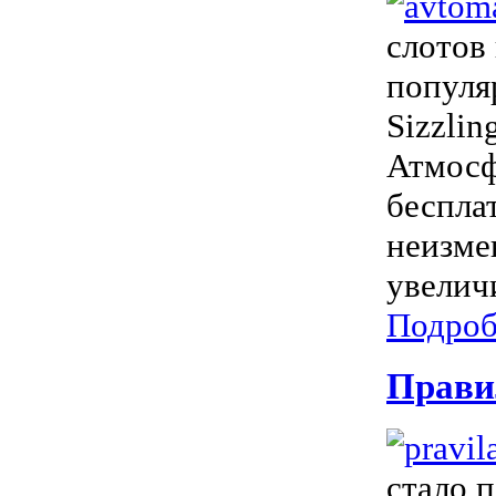
слотов
популя
Sizzli
Атмосф
беспла
неизме
увелич
Подроб
Прави
стало п