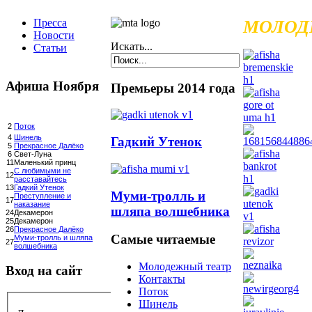
Пресса
МОЛОД
Новости
Искать...
Статьи
Афиша Ноября
Премьеры 2014 года
2
Поток
4
Шинель
Гадкий Утенок
5
Прекрасное Далёко
6
Свет-Луна
11
Маленький принц
С любимыми не
12
расставайтесь
13
Гадкий Утенок
Муми-тролль и
Преступление и
17
наказание
шляпа волшебника
24
Декамерон
25
Декамерон
26
Прекрасное Далёко
Самые читаемые
Муми-тролль и шляпа
27
волшебника
Молодежный театр
Вход на сайт
Контакты
Поток
Шинель