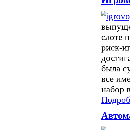
выпуще
слоте 
риск-и
достиг
была с
все им
набор 
Подроб
Автома