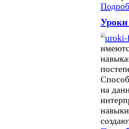
Подроб
Уроки
имеютс
навыка
постеп
Способ
на дан
интерп
навыки
создают