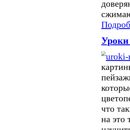
доверя
сжимаю
Подроб
Уроки 
картин
пейзаж
которы
цветоп
что та
на это
научит