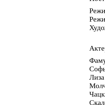
Режи
Режи
Худо
Акте
Фаму
Софь
Лиза
Молч
Чацк
Скал