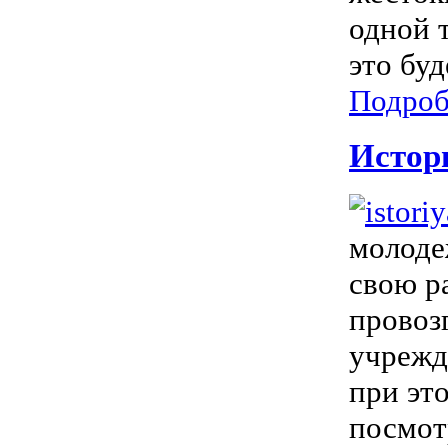
одной т
это буд
Подроб
Истор
молоде
свою р
провоз
учрежд
при эт
посмот