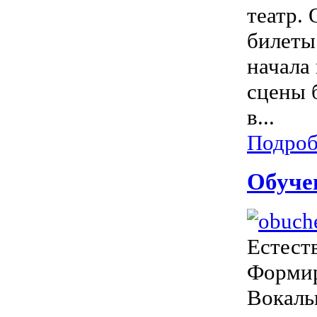
театр.
билеты
начала
сцены 
в...
Подроб
Обуче
Естест
Формир
Вокаль