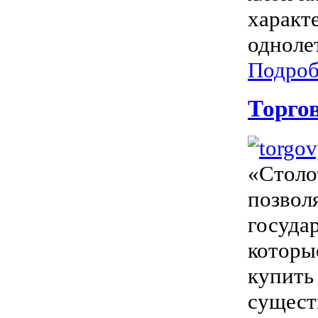
характ
однолет
Подроб
Торго
«Столо
позвол
госуда
которы
купить
сущест