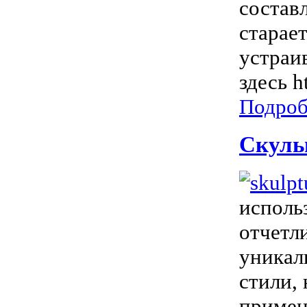
состав
старае
устраи
здесь h
Подроб
Скуль
исполь
отчетл
уникал
стили,
примен