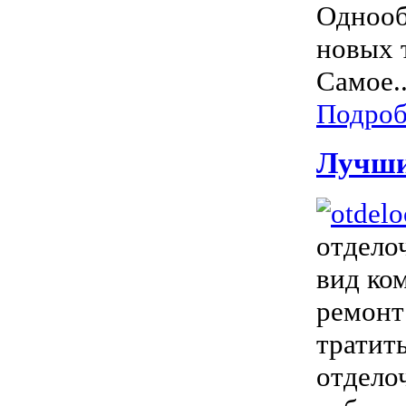
Однооб
новых 
Самое..
Подроб
Лучшие
отдело
вид ко
ремонт
тратит
отдело