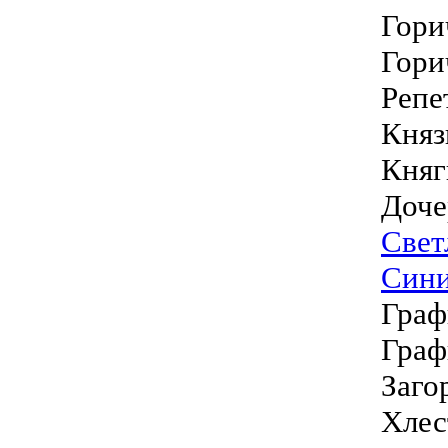
Гори
Гори
Репе
Княз
Княг
Доч
Свет
Син
Граф
Граф
Заго
Хлес