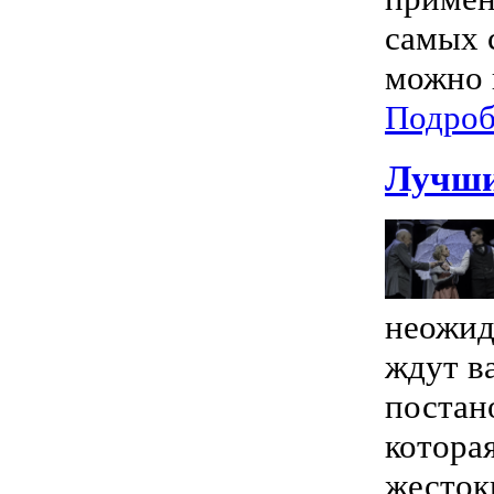
самых с
можно 
Подроб
Лучши
неожид
ждут в
постан
которая
жесток