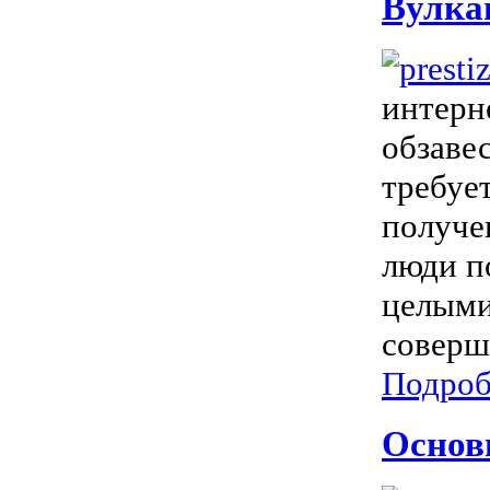
Вулка
интерн
обзаве
требуе
получе
люди п
целыми
соверш
Подроб
Основн