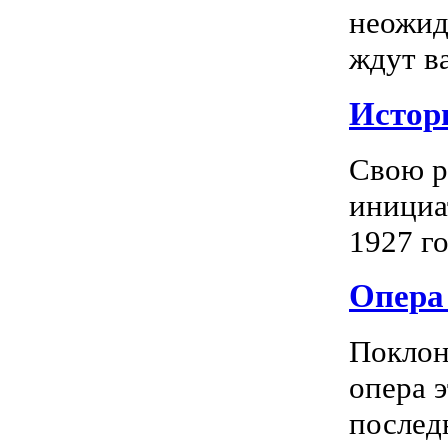
неожид
ждут в
Истор
Свою р
инициа
1927 го
Опера 
Поклон
опера 
последн