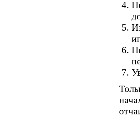
Н
д
И
и
Н
п
У
Толь
нача
отча