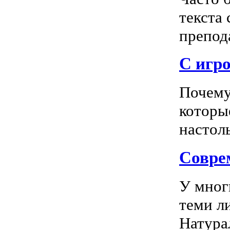
текста
препода
С игро
Почему
которы
настоль
Соврем
У мног
теми л
Натура