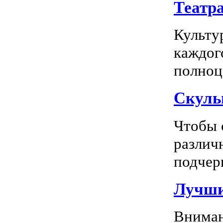
Театр
Культу
каждог
полноц
Скуль
Чтобы 
различ
подчерк
Лучши
Вниман