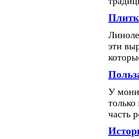
традиц
Плитка
Линоле
эти вы
которы
Польз
У мони
только
часть р
Истор