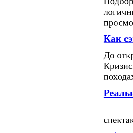
Подбор
логичн
просмот
Как сэ
До отк
Кризис
походах
Реальн
Всем
спектак