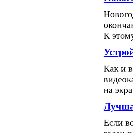
Нового
оконча
К этом
Устро
Как и 
видеок
на экра
Лучша
Если в