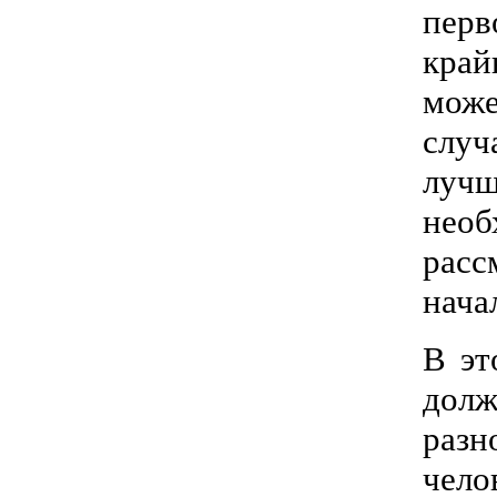
перв
край
може
случ
лучш
необ
расс
нача
В эт
дол
разн
чело