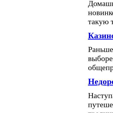
Домашн
новинк
такую т
Казино
Раньше
выборе
общепр
Недоро
Наступ
путеше