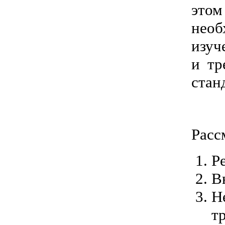
этом
необ
изуч
и тр
стан
Расс
Р
В
Н
т