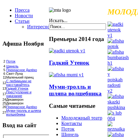
Пресса
МОЛОД
Новости
Искать...
Статьи
Интересное
Премьеры 2014 года
Афиша Ноября
Гадкий Утенок
2
Поток
4
Шинель
5
Прекрасное Далёко
6
Свет-Луна
11
Маленький принц
С любимыми не
12
расставайтесь
Муми-тролль и
13
Гадкий Утенок
шляпа волшебника
Преступление и
17
наказание
24
Декамерон
25
Декамерон
Самые читаемые
26
Прекрасное Далёко
Муми-тролль и шляпа
27
волшебника
Молодежный театр
Контакты
Вход на сайт
Поток
Шинель