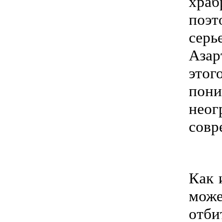
храб
поэт
серь
Азар
этог
пони
нео
совр
Как 
може
отби