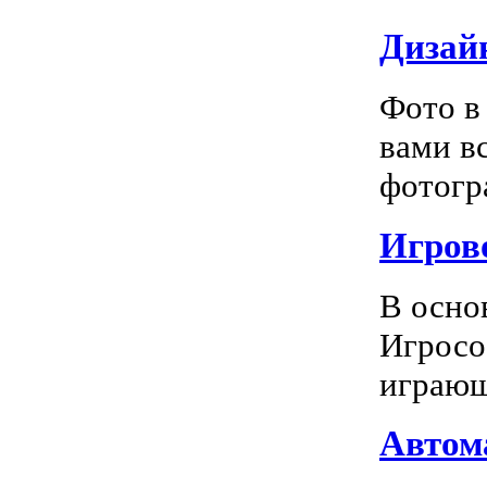
Дизай
Фото в
вами в
фотогра
Игрово
В осно
Игросо
играющ
Автома