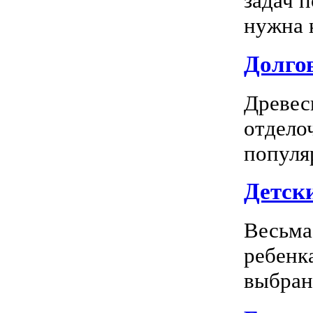
задач 
нужна к
Долгов
Древес
отдело
популя
Детск
Весьма
ребенк
выбран