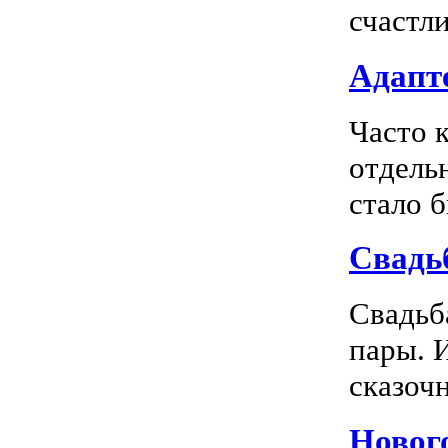
счастл
Адапте
Часто 
отдель
стало 
Свадь
Свадьб
пары. 
сказочн
Новог