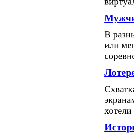
виртуал
Мужчи
В разн
или ме
соревно
Лотере
Схватк
экрана
хотели
Истор