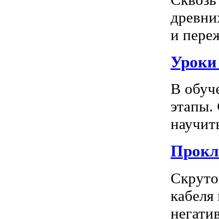
древни
и пере
Уроки
В обуч
этапы.
научить
Прокл
Скруто
кабеля
негатив