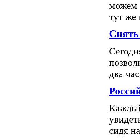
можем 
тут же
Снять 
Сегодн
позвол
два час
Росси
Каждый
увидеть
сидя на