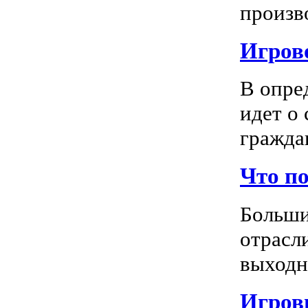
произво
Игрово
В опре
идет о
граждан
Что п
Больши
отрасл
выходно
Игровы