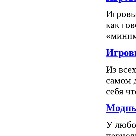
Игровы
как го
«миним
Игровы
Из все
самом 
себя чт
Модны
У любо
период