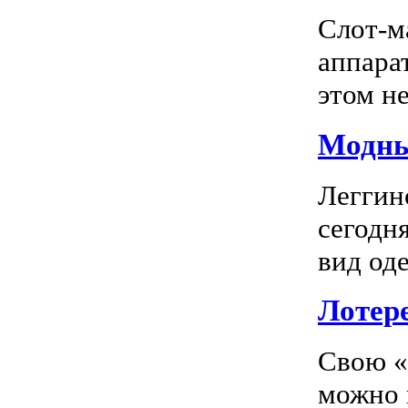
Слот-м
аппара
этом не
Модны
Леггин
сегодн
вид оде
Лотер
Свою «
можно 