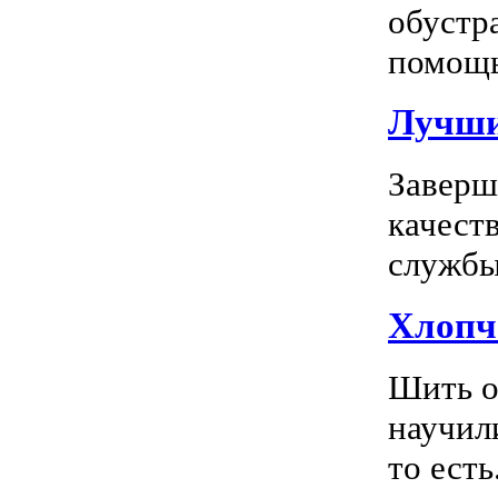
обустр
помощь
Лучшие
Заверш
качест
службы 
Хлопч
Шить о
научил
то есть.