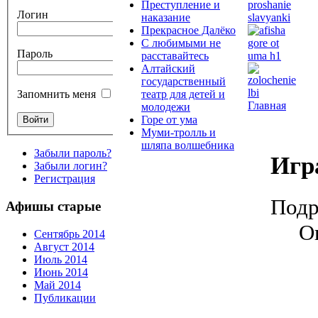
Преступление и
Логин
наказание
Прекрасное Далёко
С любимыми не
Пароль
расставайтесь
Алтайский
государственный
театр для детей и
Запомнить меня
Главная
молодежи
Горе от ума
Муми-тролль и
шляпа волшебника
Забыли пароль?
Игр
Забыли логин?
Регистрация
Подр
Афишы старые
О
Сентябрь 2014
Август 2014
Июль 2014
Июнь 2014
Май 2014
Публикации