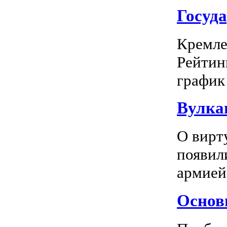
Госуд
Кремле
Рейтин
график 
Вулка
О вирт
появил
армией
Основн