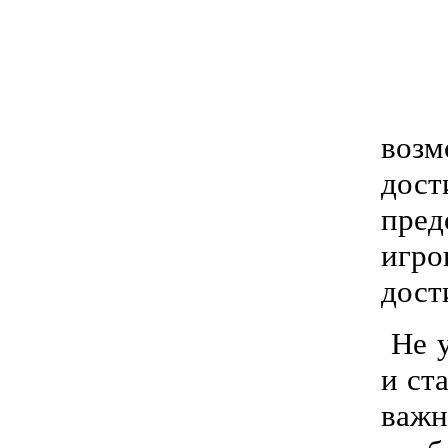
возм
дост
пред
игро
дост
Не у
и ст
важн