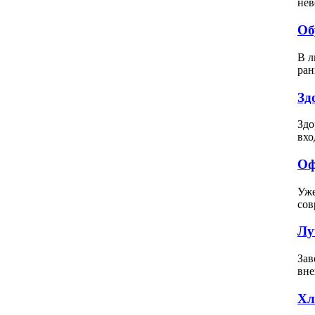
нев
Об
В л
ран
Зд
Здо
вхо
Оф
Уже
сов
Лу
Зав
вне
Хл