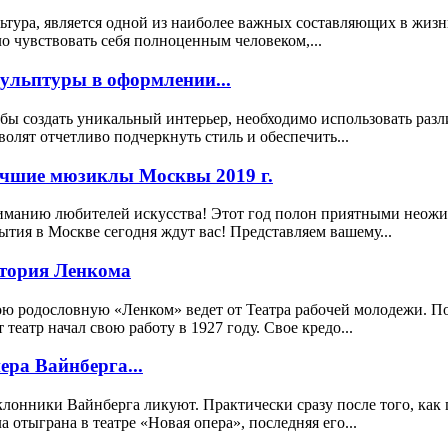
ьтура, является одной из наиболее важных составляющих в жизн
о чувствовать себя полноценным человеком,...
ульптуры в оформлении...
бы создать уникальный интерьер, необходимо использовать раз
волят отчетливо подчеркнуть стиль и обеспечить...
чшие мюзиклы Москвы 2019 г.
манию любителей искусства! Этот год полон приятными неожида
ытия в Москве сегодня ждут вас! Представляем вашему...
тория Ленкома
ю родословную «Ленком» ведет от Театра рабочей молодежи. 
т театр начал свою работу в 1927 году. Свое кредо...
ера Вайнберга...
лонники Вайнберга ликуют. Практически сразу после того, как 
а отыграна в театре «Новая опера», последняя его...