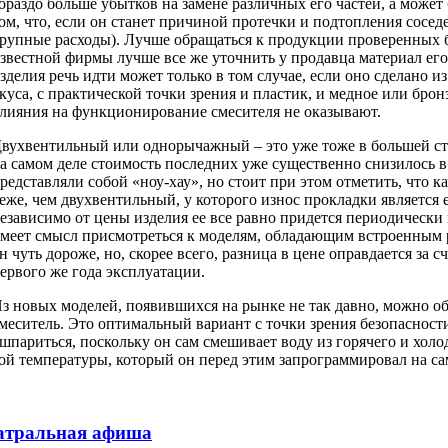
ораздо больше убытков на замене различных его частей, а может 
ом, что, если он станет причиной протечки и подтопления соседе
рупные расходы). Лучше обращаться к продукции проверенных б
звестной фирмы лучше все же уточнить у продавца материал его
зделия речь идти может только в том случае, если оно сделано 
куса, с практической точки зрения и пластик, и медное или бро
лияния на функционирование смесителя не оказывают.
вухвентильный или однорычажный – это уже тоже в большей ст
а самом деле стоимость последних уже существенно снизилось в
редставляли собой «ноу-хау», но стоит при этом отметить, что
еже, чем двухвентильный, у которого износ прокладки является
езависимо от цены изделия ее все равно придется периодическ
меет смысл присмотреться к моделям, обладающим встроенным 
н чуть дороже, но, скорее всего, разница в цене оправдается за 
ервого же года эксплуатации.
з новых моделей, появившихся на рынке не так давно, можно о
меситель. Это оптимальный вариант с точки зрения безопасности
шпариться, поскольку он сам смешивает воду из горячего и холо
ой температуры, который он перед этим запрограммировал на са
атральная афиша