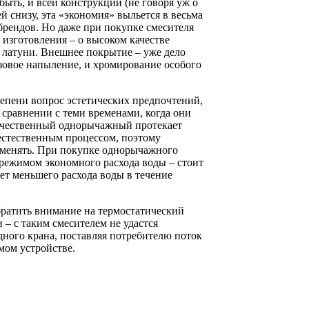
быть, и всей конструкции (не говоря уж о
й снизу, эта «экономия» выльется в весьма
рендов. Но даже при покупке смесителя
 изготовления – о высоком качестве
из латуни. Внешнее покрытие – уже дело
нзовое напыление, и хромирование особого
епени вопрос эстетических предпочтений,
 сравнении с теми временами, когда они
 качественный однорычажный протекает
 естественным процессом, поэтому
и менять. При покупке однорычажного
режимом экономного расхода воды – стоит
счет меньшего расхода воды в течение
братить внимание на термостатический
 – с таким смесителем не удастся
дного крана, поставляя потребителю поток
мом устройстве.