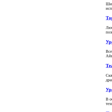
Шит
исп
То
Люб
поз
Ур
Все
Айв
Те
Скв
дра
Ур
В о
тех