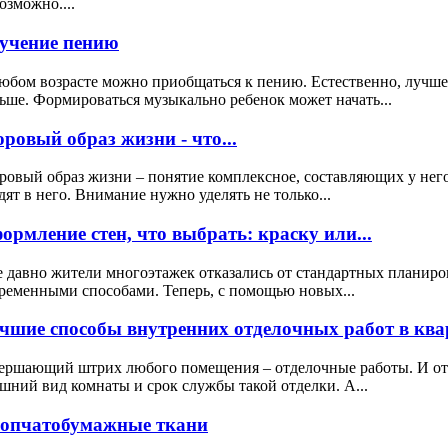
озможно....
учение пению
юбом возрасте можно приобщаться к пению. Естественно, лучше 
ьше. Формироваться музыкально ребенок может начать...
оровый образ жизни - что...
ровый образ жизни – понятие комплексное, составляющих у нег
дят в него. Внимание нужно уделять не только...
ормление стен, что выбрать: краску или...
 давно жители многоэтажек отказались от стандартных планиро
ременными способами. Теперь, с помощью новых...
чшие способы внутренних отделочных работ в квар
ершающий штрих любого помещения – отделочные работы. И от к
шний вид комнаты и срок службы такой отделки. А...
опчатобумажные ткани