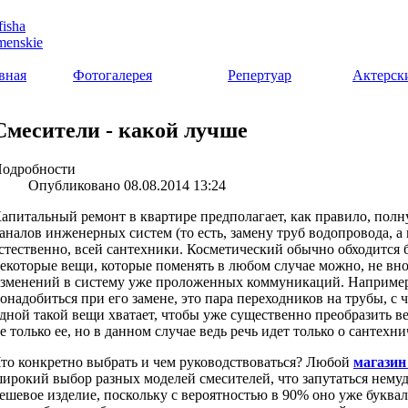
вная
Фотогалерея
Репертуар
Актерск
Смесители - какой лучше
одробности
Опубликовано 08.08.2014 13:24
апитальный ремонт в квартире предполагает, как правило, по
аналов инженерных систем (то есть, замену труб водопровода, а 
стественно, всей сантехники. Косметический обычно обходится б
екоторые вещи, которые поменять в любом случае можно, не вн
зменений в систему уже проложенных коммуникаций. Например,
онадобиться при его замене, это пара переходников на трубы, с 
дной такой вещи хватает, чтобы уже существенно преобразить ве
е только ее, но в данном случае ведь речь идет только о сантехн
то конкретно выбрать и чем руководствоваться? Любой
магазин
ирокий выбор разных моделей смесителей, что запутаться немуд
ешевое изделие, поскольку с вероятностью в 90% оно уже буква