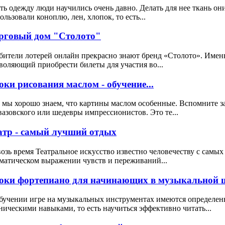
ь одежду люди научились очень давно. Делать для нее ткань он
ользовали коноплю, лен, хлопок, то есть...
рговый дом "Столото"
ители лотерей онлайн прекрасно знают бренд «Столото». Именн
воляющий приобрести билеты для участия во...
оки рисования маслом - обучение...
 мы хорошо знаем, что картины маслом особенные. Вспомните 
азовского или шедевры импрессионистов. Это те...
атр - самый лучший отдых
озь время Театральное искусство известно человечеству с самых
матическом выражении чувств и переживаний...
оки фортепиано для начинающих в музыкальной ш
бучении игре на музыкальных инструментах имеются определен
ническими навыками, то есть научиться эффективно читать...