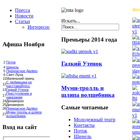
Пресса
МО
Новости
Искать...
Статьи
Интересное
Премьеры 2014 года
Афиша Ноября
Гадкий Утенок
2
Поток
4
Шинель
5
Прекрасное Далёко
6
Свет-Луна
11
Маленький принц
С любимыми не
12
расставайтесь
Муми-тролль и
13
Гадкий Утенок
шляпа волшебника
Преступление и
17
наказание
24
Декамерон
25
Декамерон
Самые читаемые
26
Прекрасное Далёко
Муми-тролль и шляпа
27
волшебника
Молодежный театр
Контакты
Вход на сайт
Поток
Шинель