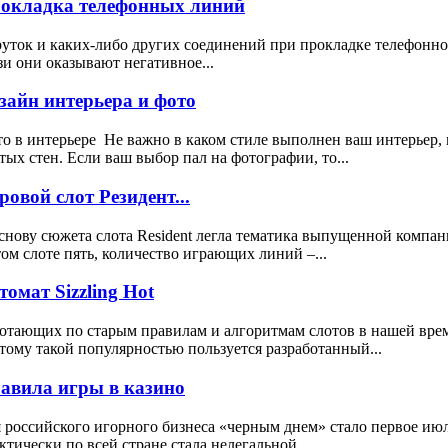
окладка телефонных линий
уток и каких-либо других соединений при прокладке телефонног
зи они оказывают негативное...
зайн интерьера и фото
о в интерьере Не важно в каком стиле выполнен ваш интерьер, 
тых стен. Если ваш выбор пал на фотографии, то...
ровой слот Резидент...
снову сюжета слота Resident легла тематика выпущенной компа
том слоте пять, количество играющих линий –...
томат Sizzling Hot
отающих по старым правилам и алгоритмам слотов в нашей врем
тому такой популярностью пользуется разработанный...
авила игры в казино
 российского игорного бизнеса «черным днем» стало первое июля
ктически по всей стране стала нелегальной....