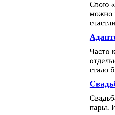
Свою «
можно 
счастл
Адапте
Часто 
отдель
стало 
Свадь
Свадьб
пары. 