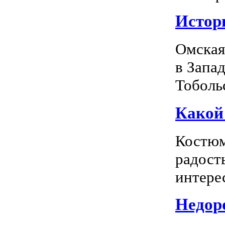
Истор
Омская
в Запа
Тоболь
Какой
Костюм
радость
интерес
Недоро