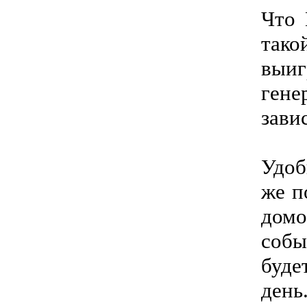
Что 
тако
выиг
гене
зави
Удоб
же п
домо
собы
буде
день