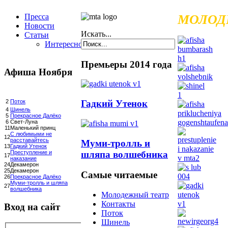
Пресса
МОЛОД
Новости
Искать...
Статьи
Интересное
Премьеры 2014 года
Афиша Ноября
Гадкий Утенок
2
Поток
4
Шинель
5
Прекрасное Далёко
6
Свет-Луна
11
Маленький принц
С любимыми не
12
расставайтесь
Муми-тролль и
13
Гадкий Утенок
шляпа волшебника
Преступление и
17
наказание
24
Декамерон
25
Декамерон
Самые читаемые
26
Прекрасное Далёко
Муми-тролль и шляпа
27
волшебника
Молодежный театр
Контакты
Вход на сайт
Поток
Шинель