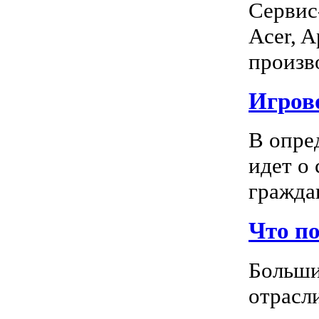
Сервис
Acer, A
произво
Игрово
В опре
идет о
граждан
Что п
Больши
отрасл