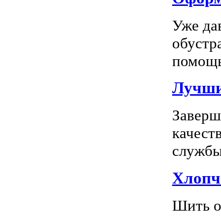
Уже да
обустр
помощь
Лучшие
Заверш
качест
службы 
Хлопч
Шить о