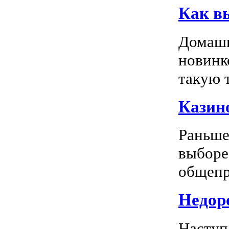
Как в
Домашн
новинк
такую т
Казино
Раньше
выборе
общепр
Недоро
Наступ