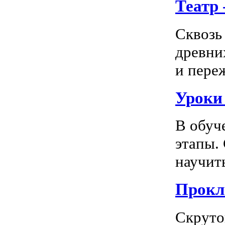
Театр
Сквозь
древни
и пере
Уроки
В обуч
этапы.
научить
Прокл
Скруто