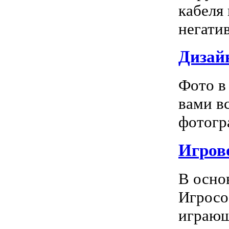
кабеля
негатив
Дизай
Фото в
вами в
фотогра
Игрово
В осно
Игросо
играющ