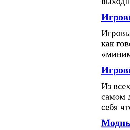
выходно
Игровы
Игровы
как го
«миним
Игровы
Из все
самом 
себя чт
Модны