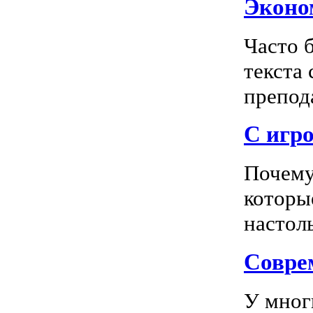
Эконом
Часто 
текста
препода
С игро
Почему
которы
настоль
Соврем
У мног