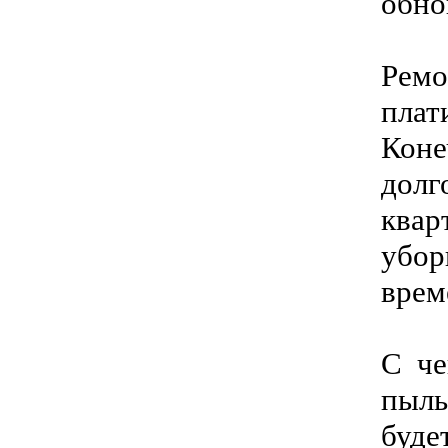
обно
Ремо
плат
Коне
долг
квар
убор
врем
С че
пыль
буде