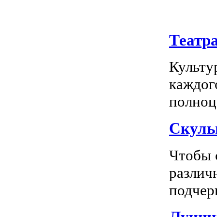
Театр
Культу
каждог
полноц
Скуль
Чтобы 
различ
подчерк
Лучши