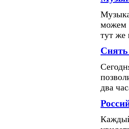
Музыка
можем 
тут же
Снять 
Сегодн
позвол
два час
Росси
Каждый