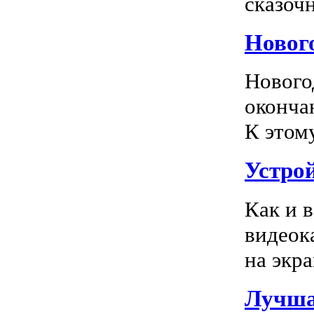
сказочн
Новог
Нового
оконча
К этом
Устро
Как и 
видеок
на экра
Лучша