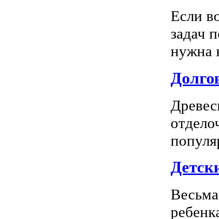
Если в
задач 
нужна к
Долгов
Древес
отдело
популя
Детск
Весьма
ребенк