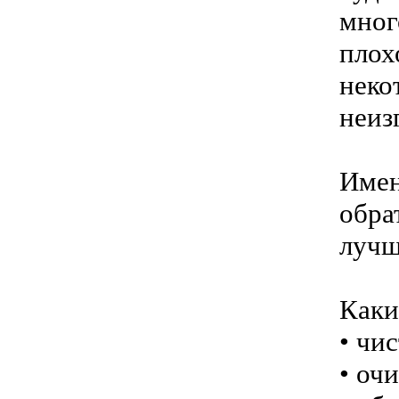
мног
пло
нек
неиз
Имен
обра
лучш
Каки
• чи
• оч