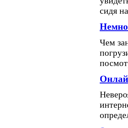
увидеть
сидя на
Немног
Чем за
погрузи
посмотр
Онлай
Неверо
интерн
опреде