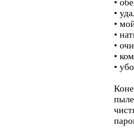
• об
• уд
• мо
• на
• оч
• ко
• уб
Коне
пыл
чист
паро