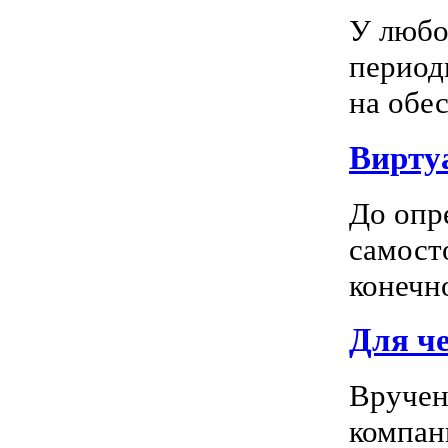
У любо
период
на обес
Вирту
До опр
самосто
конечно
Для ч
Вручен
компан