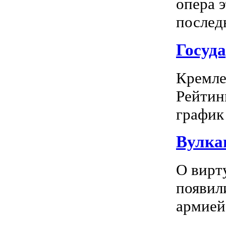
опера 
последн
Госуд
Кремле
Рейтин
график 
Вулка
О вирт
появил
армией