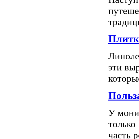
путеше
традиц
Плитка
Линоле
эти вы
которы
Польз
У мони
только
часть р