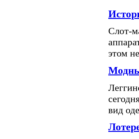
Истор
Слот-м
аппара
этом не
Модны
Леггин
сегодн
вид оде
Лотер