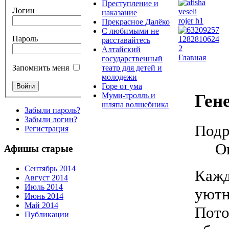
Преступление и
Логин
наказание
Прекрасное Далёко
С любимыми не
Пароль
расставайтесь
Алтайский
Главная
государственный
театр для детей и
Запомнить меня
молодежи
Горе от ума
Ген
Муми-тролль и
шляпа волшебника
Забыли пароль?
Забыли логин?
Подр
Регистрация
О
Афишы старые
Сентябрь 2014
Кажд
Август 2014
Июль 2014
уютн
Июнь 2014
Май 2014
Пот
Публикации