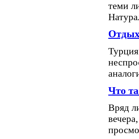
теми л
Натура
Отдых 
Турция
неспро
аналог
Что т
Вряд л
вечера
просмо