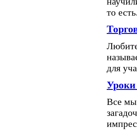
научил
то есть.
Торго
Любите
называ
для уча
Уроки 
Все мы
загадо
импресс