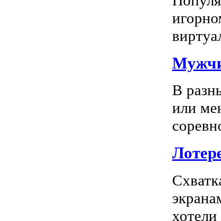
Популяр
игорно
виртуал
Мужчи
В разн
или ме
соревно
Лотере
Схватк
экрана
хотели