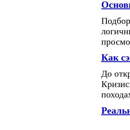
Основн
Подбор
логичн
просмот
Как сэ
До отк
Кризис
походах
Реальн
Всем