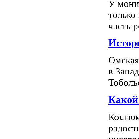
У мони
только
часть р
Истор
Омская
в Запа
Тоболь
Какой
Костюм
радость