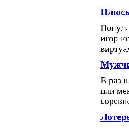
Плюсы
Популяр
игорно
виртуал
Мужчи
В разн
или ме
соревно
Лотере