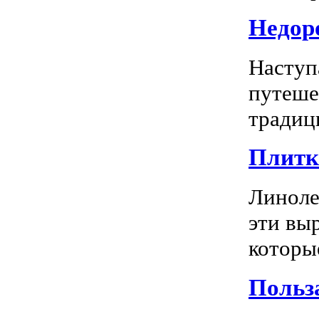
Недоро
Наступ
путеше
традиц
Плитка
Линоле
эти вы
которы
Польз