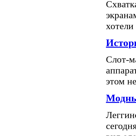
Схватк
экрана
хотели
Истор
Слот-м
аппара
этом не
Модны
Леггин
сегодн