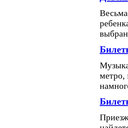
Весьма
ребенк
выбран
Билет
Музыка
метро,
намного
Билет
Приезж
найдет