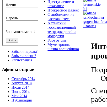
Преступление и
Логин
наказание
Прекрасное Далёко
С любимыми не
Пароль
расставайтесь
Алтайский
Главная
государственный
театр для детей и
Запомнить меня
молодежи
Горе от ума
Инт
Муми-тролль и
шляпа волшебника
Забыли пароль?
про
Забыли логин?
Регистрация
Подр
Афишы старые
О
Сентябрь 2014
Август 2014
Июль 2014
Спец
Июнь 2014
Май 2014
рабо
Публикации