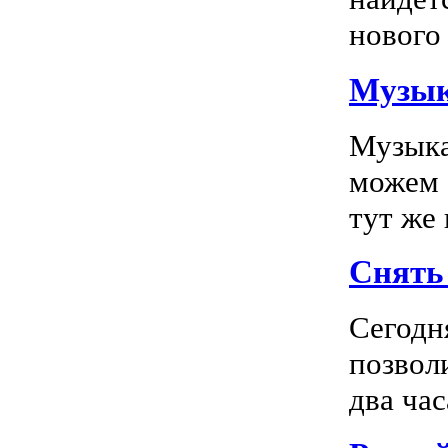
нового 
Музык
Музыка
можем 
тут же
Снять 
Сегодн
позвол
два час