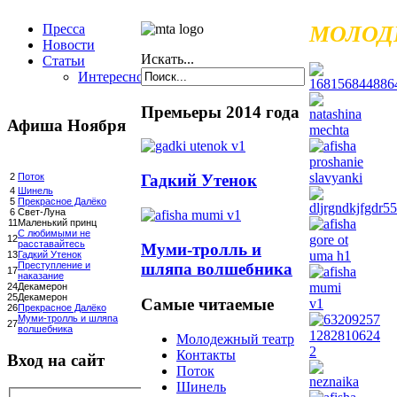
Пресса
МОЛОД
Новости
Искать...
Статьи
Интересное
Премьеры 2014 года
Афиша Ноября
Гадкий Утенок
2
Поток
4
Шинель
5
Прекрасное Далёко
6
Свет-Луна
11
Маленький принц
С любимыми не
12
расставайтесь
Муми-тролль и
13
Гадкий Утенок
шляпа волшебника
Преступление и
17
наказание
24
Декамерон
25
Декамерон
Самые читаемые
26
Прекрасное Далёко
Муми-тролль и шляпа
27
волшебника
Молодежный театр
Контакты
Вход на сайт
Поток
Шинель