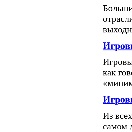
Больши
отрасл
выходно
Игровы
Игровы
как го
«миним
Игровы
Из все
самом 