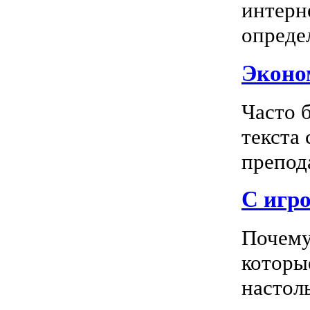
интерн
опреде
Эконом
Часто 
текста
препода
С игро
Почему
которы
настоль