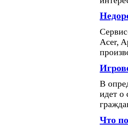
интерес
Недоро
Сервис
Acer, A
произво
Игрово
В опре
идет о
граждан
Что п