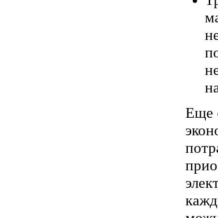
м
н
п
н
н
Еще 
экон
потр
прио
элек
кажд
можн