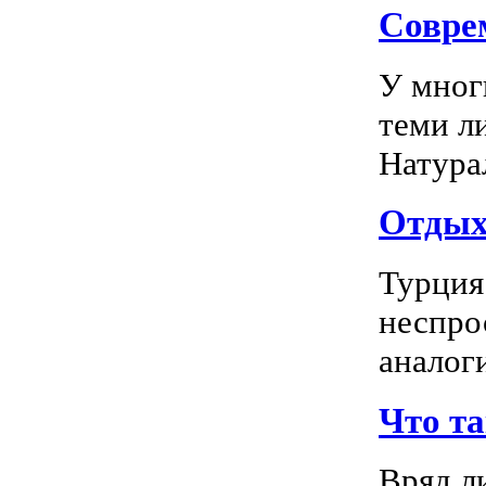
Соврем
У мног
теми л
Натура
Отдых 
Турция
неспро
аналог
Что т
Вряд л