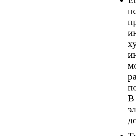
п
п
и
х
и
м
р
п
В
э
д
Т