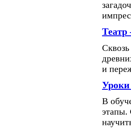
загадо
импресс
Театр
Сквозь
древни
и пере
Уроки
В обуч
этапы.
научить