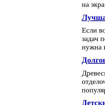
на экра
Лучша
Если в
задач 
нужна к
Долгов
Древес
отдело
популя
Детск