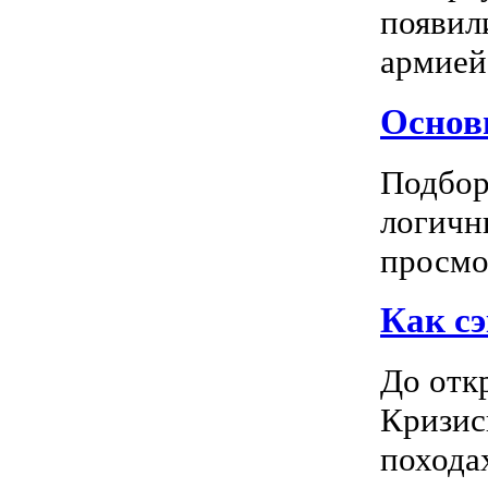
появил
армией
Основн
Подбор
логичн
просмот
Как сэ
До отк
Кризис
походах