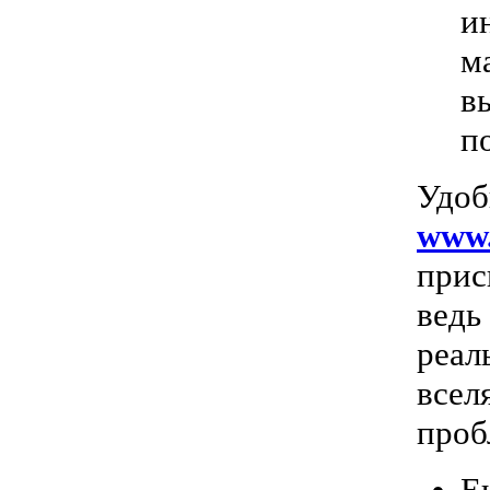
и
м
в
п
Удоб
www.
прис
ведь
реал
всел
проб
Е