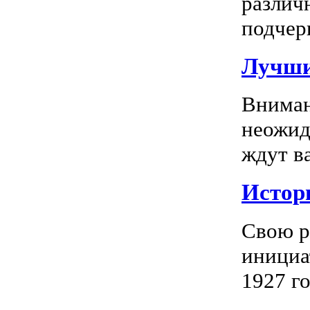
различ
подчерк
Лучши
Вниман
неожид
ждут в
Истор
Свою р
инициа
1927 го