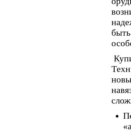
оруд
возн
наде
быть
особ
Купи
Техн
новы
навя
слож
П
«