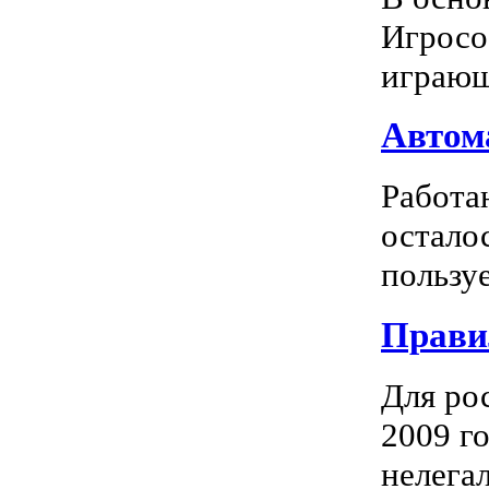
Игросо
играющ
Автома
Работа
остало
пользуе
Прави
Для ро
2009 го
нелегал