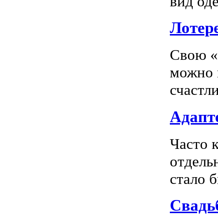
вид оде
Лотер
Свою «
можно 
счастл
Адапте
Часто 
отдель
стало 
Свадь