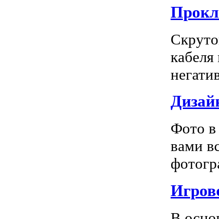
Прокл
Скруто
кабеля
негатив
Дизай
Фото в
вами в
фотогра
Игрово
В осно