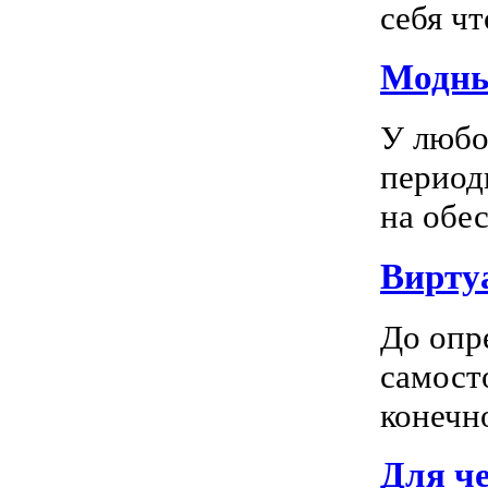
себя чт
Модны
У любо
период
на обес
Вирту
До опр
самосто
конечно
Для ч