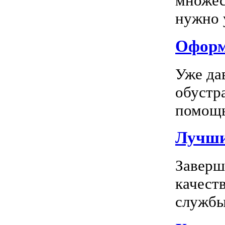
множес
нужно у
Оформл
Уже да
обустр
помощь
Лучшие
Заверш
качест
службы 