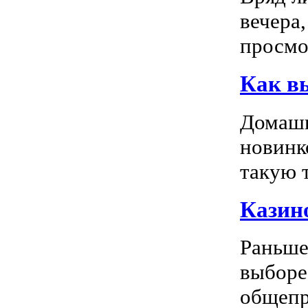
вечера
просмо
Как в
Домашн
новинк
такую т
Казино
Раньше
выборе
общепр