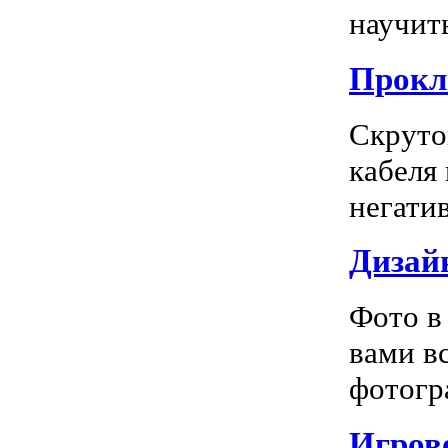
научить
Прокл
Скруто
кабеля
негатив
Дизай
Фото в
вами в
фотогра
Игрово