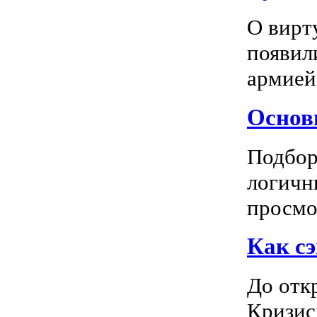
О вирт
появил
армией
Основн
Подбор
логичн
просмот
Как сэ
До отк
Кризис