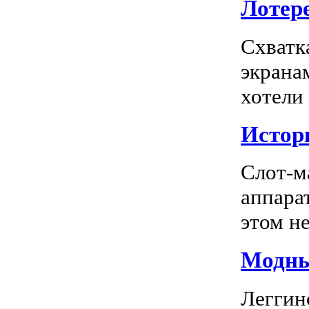
Лотере
Схватк
экрана
хотели
Истор
Слот-м
аппара
этом не
Модны
Леггин