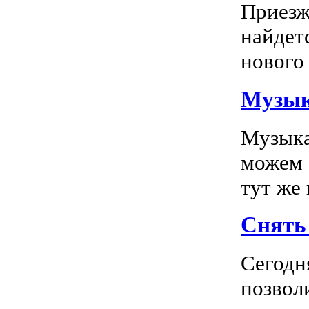
Приезж
найдет
нового 
Музык
Музыка
можем 
тут же
Снять 
Сегодн
позвол