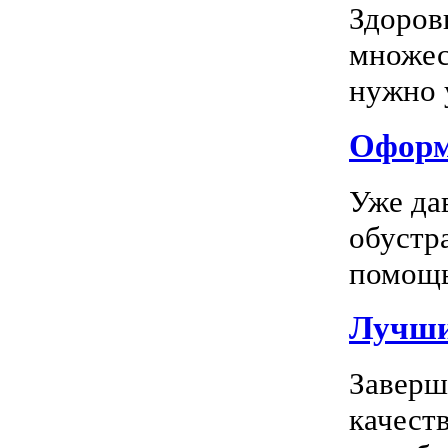
Здоров
множес
нужно у
Оформл
Уже да
обустр
помощь
Лучшие
Заверш
качест