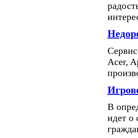
радость
интерес
Недоро
Сервис
Acer, A
произво
Игрово
В опре
идет о
граждан