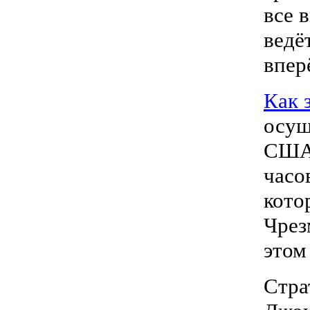
все 
ведё
впер
Как 
осущ
США 
часо
кото
Чрез
этом
Стра