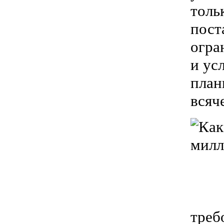
толь
пост
огра
и ус
план
всяч
треб