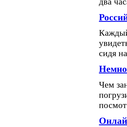
два час
Росси
Каждый
увидеть
сидя на
Немног
Чем за
погрузи
посмотр
Онлай