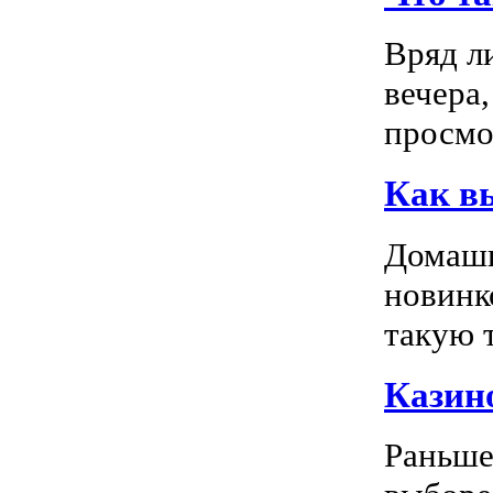
Вряд л
вечера
просмо
Как в
Домашн
новинк
такую т
Казино
Раньше