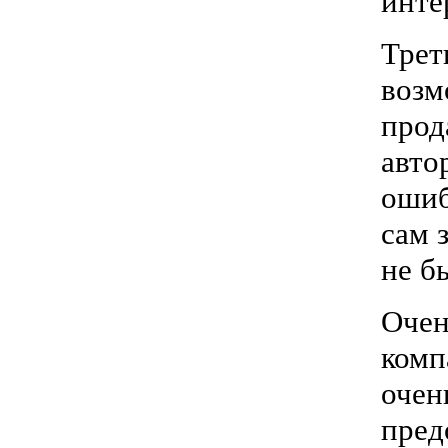
инте
Трет
возм
прод
авто
ошиб
сам 
не б
Очен
ком
очен
пред