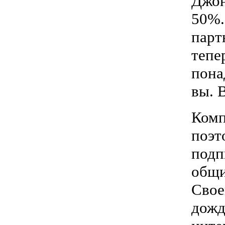
Джон
50%.
парт
тепе
пона
вы. 
Комп
поэт
подп
общи
Свое
дожд