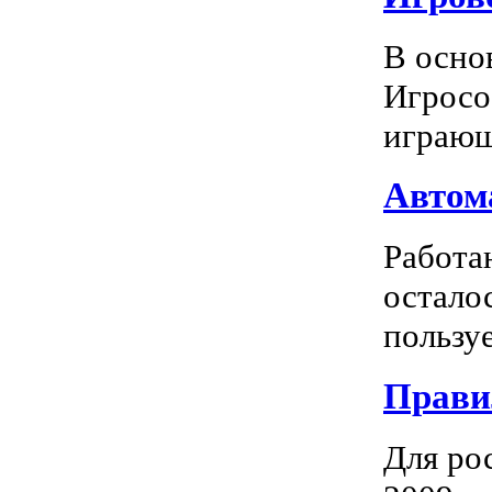
В осно
Игросо
играющ
Автома
Работа
остало
пользуе
Прави
Для ро