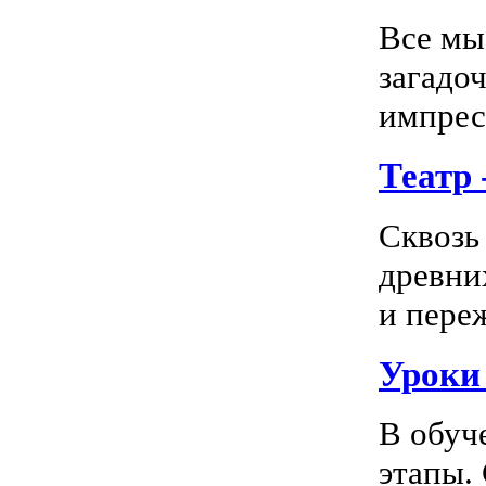
Все мы
загадо
импресс
Театр
Сквозь
древни
и пере
Уроки
В обуч
этапы.