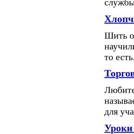
службы 
Хлопч
Шить о
научил
то есть.
Торго
Любите
называ
для уча
Уроки 