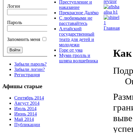
Преступление и
Логин
наказание
Прекрасное Далёко
С любимыми не
Пароль
расставайтесь
Главная
Алтайский
государственный
театр для детей и
Запомнить меня
молодежи
Как 
Горе от ума
Муми-тролль и
шляпа волшебника
Забыли пароль?
Подр
Забыли логин?
Регистрация
О
Афишы старые
Разм
Сентябрь 2014
Август 2014
гран
Июль 2014
Июнь 2014
выве
Май 2014
Публикации
успе