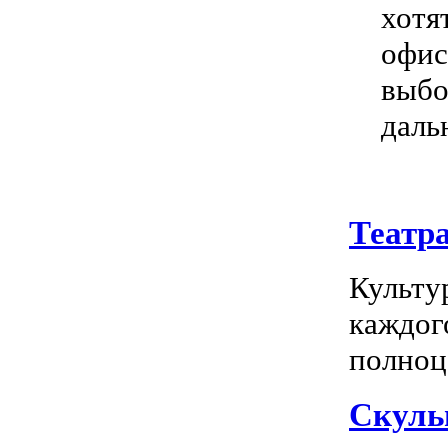
хотя
офис
выбо
даль
Театр
Культу
каждог
полноц
Скуль