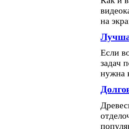
Как и 
видеок
на экра
Лучша
Если в
задач 
нужна к
Долгов
Древес
отдело
популя