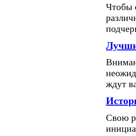
Чтобы 
различ
подчерк
Лучши
Вниман
неожид
ждут в
Истор
Свою р
инициа