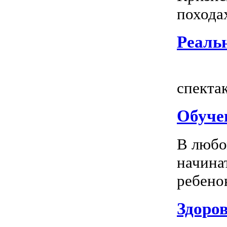
походах
Реальн
Всем
спектак
Обуче
В любо
начина
ребенок
Здоров