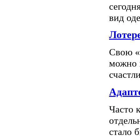
сегодн
вид оде
Лотер
Свою «
можно 
счастл
Адапте
Часто 
отдель
стало 