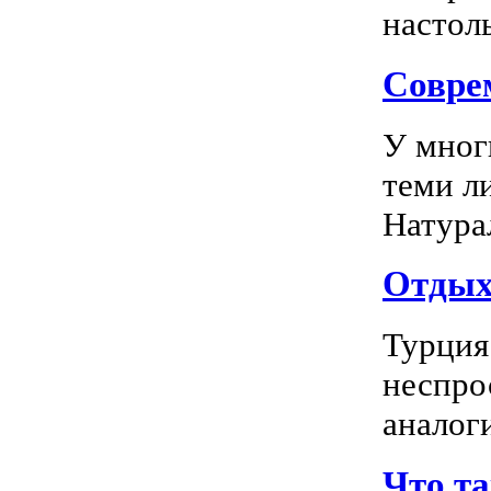
настоль
Соврем
У мног
теми л
Натура
Отдых 
Турция
неспро
аналог
Что т