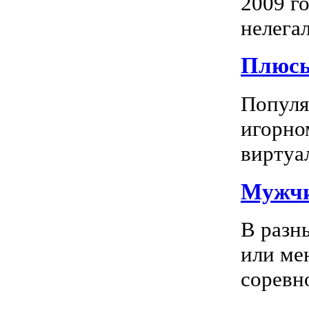
2009 го
нелегал
Плюсы
Популяр
игорно
виртуал
Мужчи
В разн
или ме
соревно