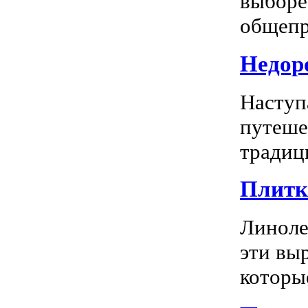
выборе
общепр
Недоро
Наступ
путеше
традиц
Плитка
Линоле
эти вы
которы