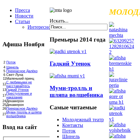
Пресса
МОЛОД
Новости
Искать...
Статьи
Интересное
Премьеры 2014 года
Афиша Ноября
Гадкий Утенок
2
Поток
4
Шинель
5
Прекрасное Далёко
6
Свет-Луна
11
Маленький принц
С любимыми не
12
расставайтесь
Муми-тролль и
13
Гадкий Утенок
шляпа волшебника
Преступление и
17
наказание
24
Декамерон
25
Декамерон
Самые читаемые
26
Прекрасное Далёко
Муми-тролль и шляпа
27
волшебника
Молодежный театр
Контакты
Вход на сайт
Поток
Шинель