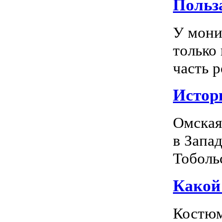
Польз
У мони
только
часть р
Истор
Омская
в Запа
Тоболь
Какой
Костюм