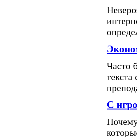
Неверо
интерн
опреде
Эконом
Часто 
текста
препода
С игро
Почему
которы