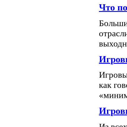
Что п
Больши
отрасл
выходно
Игровы
Игровы
как го
«миним
Игровы
Из все