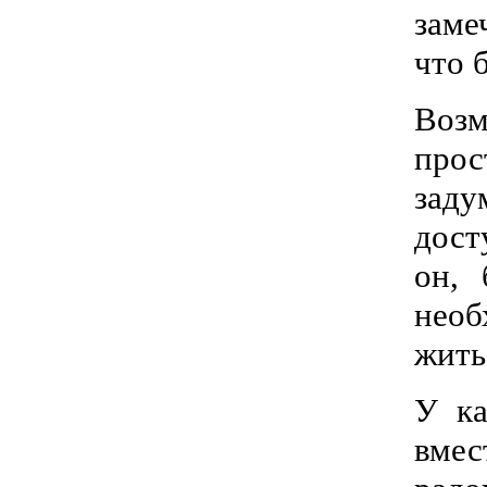
заме
что 
Возм
прос
заду
дост
он, 
необ
жить
У ка
вмес