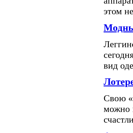
аппара
этом не
Модны
Леггин
сегодн
вид оде
Лотер
Свою «
можно 
счастл