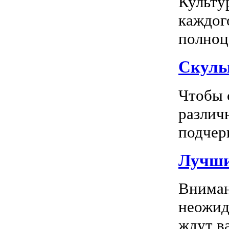
Культу
каждог
полноц
Скуль
Чтобы 
различ
подчерк
Лучши
Вниман
неожид
ждут в