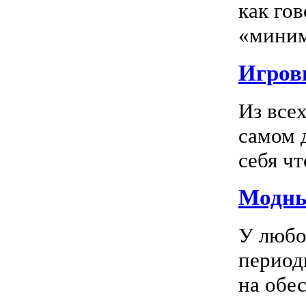
как го
«миним
Игровы
Из все
самом 
себя чт
Модны
У любо
период
на обес