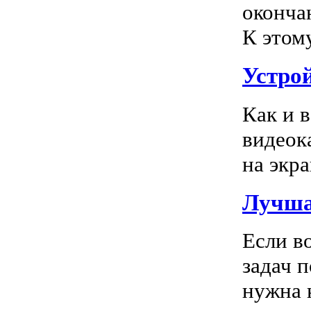
оконча
К этом
Устро
Как и 
видеок
на экра
Лучша
Если в
задач 
нужна к