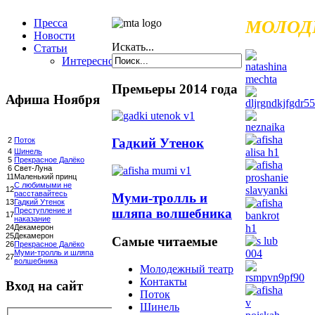
Пресса
МОЛОД
Новости
Искать...
Статьи
Интересное
Премьеры 2014 года
Афиша Ноября
Гадкий Утенок
2
Поток
4
Шинель
5
Прекрасное Далёко
6
Свет-Луна
11
Маленький принц
С любимыми не
12
расставайтесь
Муми-тролль и
13
Гадкий Утенок
шляпа волшебника
Преступление и
17
наказание
24
Декамерон
25
Декамерон
Самые читаемые
26
Прекрасное Далёко
Муми-тролль и шляпа
27
волшебника
Молодежный театр
Контакты
Вход на сайт
Поток
Шинель