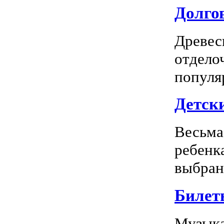
Долгов
Древес
отдело
популя
Детск
Весьма
ребенк
выбран
Билет
Музыка