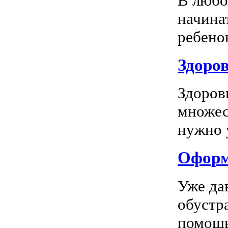
В любо
начина
ребенок
Здоров
Здоров
множес
нужно у
Оформл
Уже да
обустр
помощь