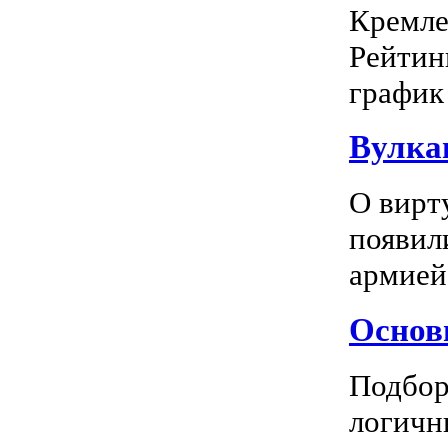
Кремле
Рейтин
график 
Вулка
О вирт
появил
армией
Основн
Подбор
логичн