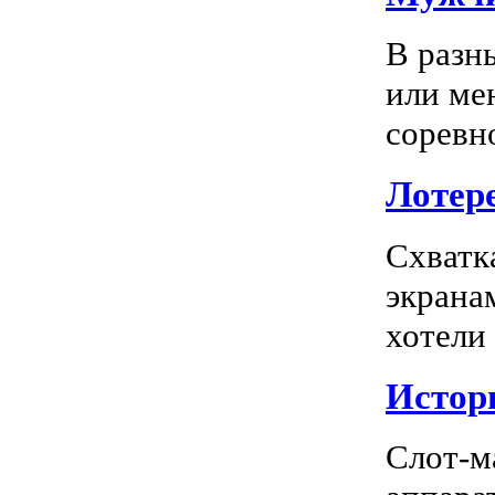
В разн
или ме
соревно
Лотере
Схватк
экрана
хотели
Истор
Слот-м