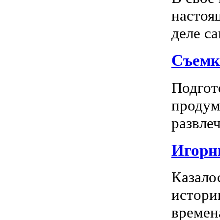
настоя
деле са
Съемк
Подгото
продум
развлеч
Игорны
Казало
истори
времена