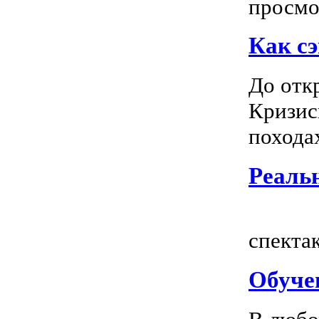
просмот
Как сэ
До отк
Кризис
походах
Реальн
Всем
спектак
Обуче