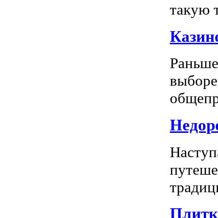
такую т
Казино
Раньше
выборе
общепр
Недоро
Наступ
путеше
традиц
Плитка