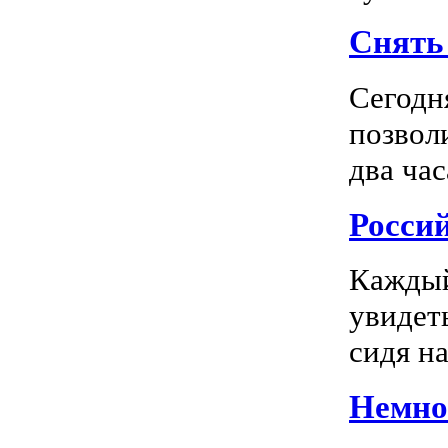
Снять 
Сегодн
позвол
два час
Росси
Каждый
увидеть
сидя на
Немног