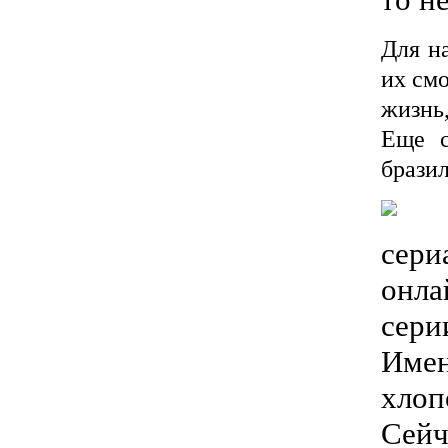
Для н
их смо
жизнь,
Еще с
бразил
сери
онла
сери
Имен
хлоп
Сейч