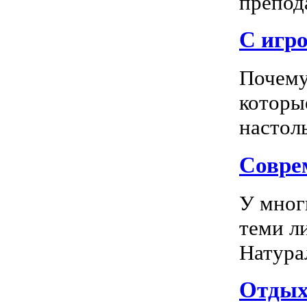
препода
С игро
Почему
которы
настоль
Соврем
У мног
теми л
Натура
Отдых 