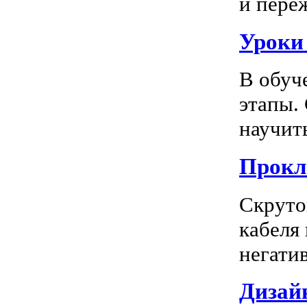
и пере
Уроки
В обуч
этапы.
научить
Прокл
Скруто
кабеля
негатив
Дизай