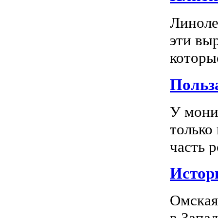
Линоле
эти вы
которы
Польз
У мони
только
часть р
Истор
Омская
в Запа