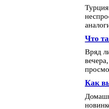
Турция
неспро
аналог
Что т
Вряд л
вечера
просмо
Как в
Домашн
новинк