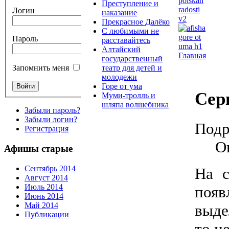
Преступление и
Логин
наказание
Прекрасное Далёко
С любимыми не
Пароль
расставайтесь
Алтайский
Главная
государственный
театр для детей и
Запомнить меня
молодежи
Горе от ума
Сер
Муми-тролль и
шляпа волшебника
Забыли пароль?
Забыли логин?
Подр
Регистрация
О
Афишы старые
Сентябрь 2014
На с
Август 2014
Июль 2014
появ
Июнь 2014
Май 2014
выде
Публикации
то н