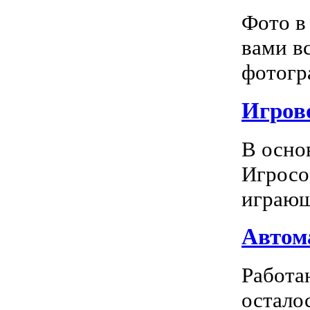
Фото в
вами в
фотогра
Игрово
В осно
Игросо
играющ
Автома
Работа
остало