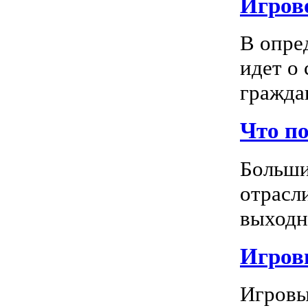
Игрово
В опре
идет о
граждан
Что п
Больши
отрасл
выходно
Игровы
Игровы