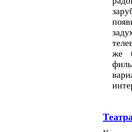
рад
зару
появ
заду
теле
же 
филь
вар
инте
Театр