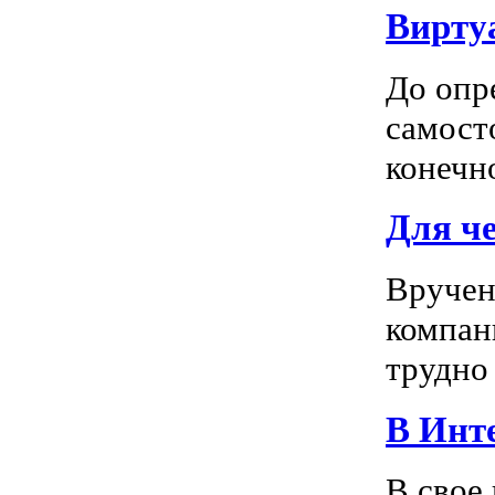
Вирту
До опр
самосто
конечно
Для ч
Вручен
компан
трудно 
В Инте
В свое