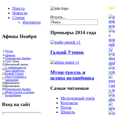
Пресса
МО
Новости
Искать...
Статьи
Интересное
Премьеры 2014 года
Афиша Ноября
Гадкий Утенок
2
Поток
4
Шинель
5
Прекрасное Далёко
6
Свет-Луна
11
Маленький принц
С любимыми не
12
расставайтесь
Муми-тролль и
13
Гадкий Утенок
шляпа волшебника
Преступление и
17
наказание
24
Декамерон
25
Декамерон
Самые читаемые
26
Прекрасное Далёко
Муми-тролль и шляпа
27
волшебника
Молодежный театр
Контакты
Вход на сайт
Поток
Шинель