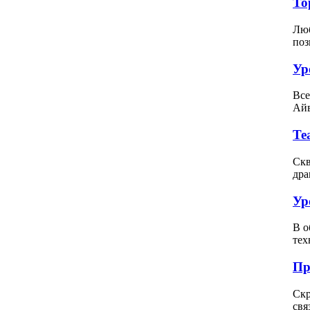
То
Люб
поз
Ур
Все
Айв
Те
Скв
дра
Ур
В о
тех
Пр
Скр
свя