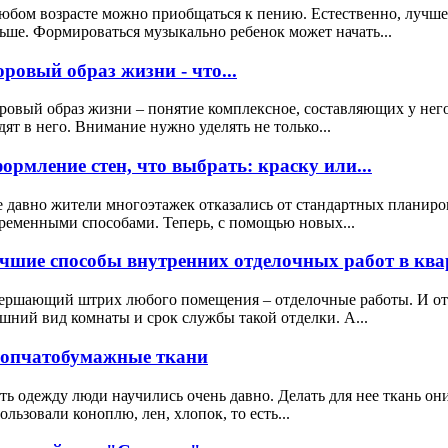
юбом возрасте можно приобщаться к пению. Естественно, лучше 
ьше. Формироваться музыкально ребенок может начать...
оровый образ жизни - что...
ровый образ жизни – понятие комплексное, составляющих у нег
дят в него. Внимание нужно уделять не только...
ормление стен, что выбрать: краску или...
 давно жители многоэтажек отказались от стандартных планиро
ременными способами. Теперь, с помощью новых...
чшие способы внутренних отделочных работ в квар
ершающий штрих любого помещения – отделочные работы. И от к
шний вид комнаты и срок службы такой отделки. А...
опчатобумажные ткани
ь одежду люди научились очень давно. Делать для нее ткань он
ользовали коноплю, лен, хлопок, то есть...