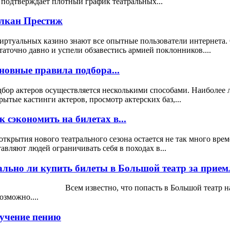
 подтверждает плотный график театральных...
лкан Престиж
иртуальных казино знают все опытные пользователи интернета.
таточно давно и успели обзавестись армией поклонников....
новные правила подбора...
бор актеров осуществляется несколькими способами. Наиболее 
рытые кастинги актеров, просмотр актерских баз,...
к сэкономить на билетах в...
открытия нового театрального сезона остается не так много вре
тавляют людей ограничивать себя в походах в...
ально ли купить билеты в Большой театр за прием
ем известно, что попасть в Большой театр на спект
озможно....
учение пению