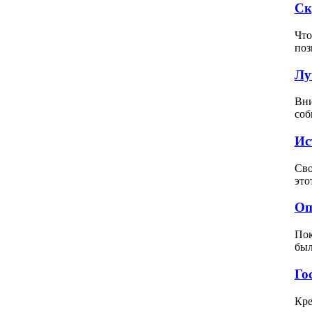
Ск
Что
поз
Лу
Вни
соб
Ис
Сво
это
Оп
Пок
был
Го
Кре