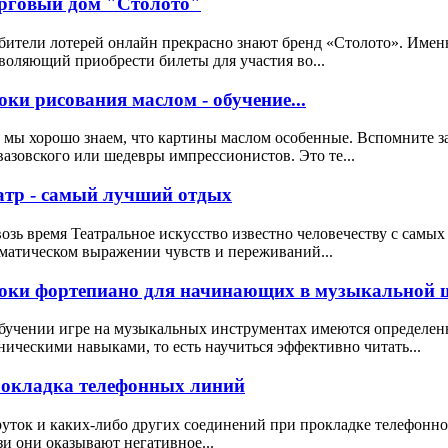
рговый дом "Столото"
ители лотерей онлайн прекрасно знают бренд «Столото». Именн
воляющий приобрести билеты для участия во...
оки рисования маслом - обучение...
 мы хорошо знаем, что картины маслом особенные. Вспомните 
азовского или шедевры импрессионистов. Это те...
атр - самый лучший отдых
озь время Театральное искусство известно человечеству с самых
матическом выражении чувств и переживаний...
оки фортепиано для начинающих в музыкальной ш
бучении игре на музыкальных инструментах имеются определен
ническими навыками, то есть научиться эффективно читать...
окладка телефонных линий
уток и каких-либо других соединений при прокладке телефонног
зи они оказывают негативное...