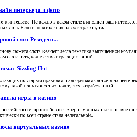
зайн интерьера и фото
о в интерьере Не важно в каком стиле выполнен ваш интерьер, 
тых стен. Если ваш выбор пал на фотографии, то...
ровой слот Резидент...
снову сюжета слота Resident легла тематика выпущенной компа
том слоте пять, количество играющих линий –...
томат Sizzling Hot
отающих по старым правилам и алгоритмам слотов в нашей врем
тому такой популярностью пользуется разработанный...
авила игры в казино
 российского игорного бизнеса «черным днем» стало первое июля
ктически по всей стране стала нелегальной....
юсы виртуальных казино