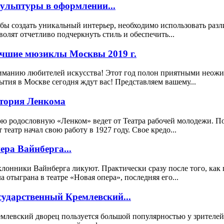
ульптуры в оформлении...
бы создать уникальный интерьер, необходимо использовать раз
волят отчетливо подчеркнуть стиль и обеспечить...
чшие мюзиклы Москвы 2019 г.
манию любителей искусства! Этот год полон приятными неожида
ытия в Москве сегодня ждут вас! Представляем вашему...
тория Ленкома
ю родословную «Ленком» ведет от Театра рабочей молодежи. 
т театр начал свою работу в 1927 году. Свое кредо...
ера Вайнберга...
лонники Вайнберга ликуют. Практически сразу после того, как 
а отыграна в театре «Новая опера», последняя его...
сударственный Кремлевский...
млевский дворец пользуется большой популярностью у зрителей