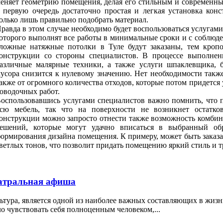
еняет геометрию помещения, делая его стильным и современн
 первую очередь достаточно простая и легкая установка конс
олько лишь правильно подобрать материал.
равда в этом случае необходимо будет воспользоваться услугам
оторого выполнят все работы в минимальные сроки и с соблюде
ложные натяжные потолки в Туле будут заказаны, тем кроп
онструкции со стороны специалистов. В процессе выполнени
азличные малярные техники, а также услуги шпаклевщика, б
усора снизится к нулевому значению. Нет необходимости также
акже от огромного количества отходов, которые потом придется
оводочных работ.
оспользовавшись услугами специалистов важно помнить, что 
сю мебель, так что на поверхности не возникнет остатко
онструкции можно запросто отнести также возможность комби
ешений, которые могут удачно вписаться в выбранный обр
ормирования дизайна помещения. К примеру, может быть заказ
ветлых тонов, что позволит придать помещению яркий стиль и 
атральная афиша
ьтура, является одной из наиболее важных составляющих в жизн
о чувствовать себя полноценным человеком,...