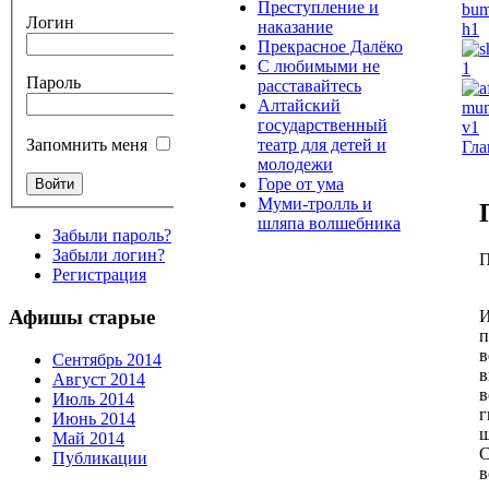
Преступление и
Логин
наказание
Прекрасное Далёко
С любимыми не
Пароль
расставайтесь
Алтайский
государственный
театр для детей и
Запомнить меня
Гла
молодежи
Горе от ума
Муми-тролль и
шляпа волшебника
Забыли пароль?
Забыли логин?
П
Регистрация
Афишы старые
И
п
в
Сентябрь 2014
в
Август 2014
в
Июль 2014
г
Июнь 2014
ш
Май 2014
С
Публикации
в