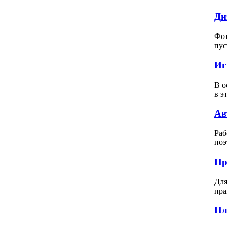
Ди
Фот
пус
Иг
В о
в э
Ав
Раб
поэ
Пр
Для
пра
Пл