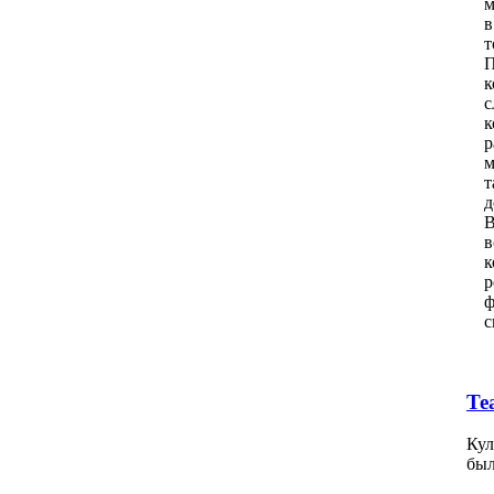
м
в
т
П
к
с
к
р
м
т
д
В
в
к
р
ф
с
Те
Кул
был