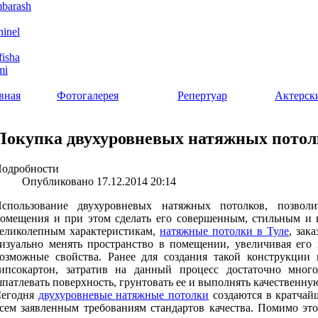
вная
Фотогалерея
Репертуар
Актерск
Покупка двухуровневых натяжных потолк
одробности
Опубликовано 17.12.2014 20:14
спользование двухуровневых натяжных потолков, позволит
омещения и при этом сделать его совершенным, стильным и 
еликолепным характеристикам,
натяжные потолки в Туле
, зак
изуально менять пространство в помещении, увеличивая его 
озможные свойства. Ранее для создания такой конструкции 
ипсокартон, затратив на данный процесс достаточно мног
патлевать поверхность, грунтовать ее и выполнять качественну
егодня
двухуровневые натяжные потолки
создаются в кратчай
сем заявленным требованиям стандартов качества. Помимо эт