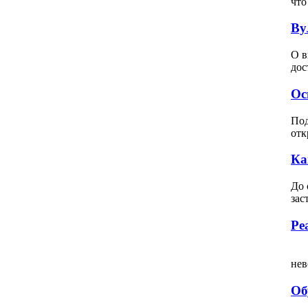
что
Ву
О в
дос
Ос
Под
отк
Ка
До 
зас
Ре
Вс
нев
Об