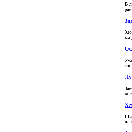
В л
ран
Зд
Здо
вхо
Оф
Уже
сов
Лу
Зав
вне
Хл
Шит
исп