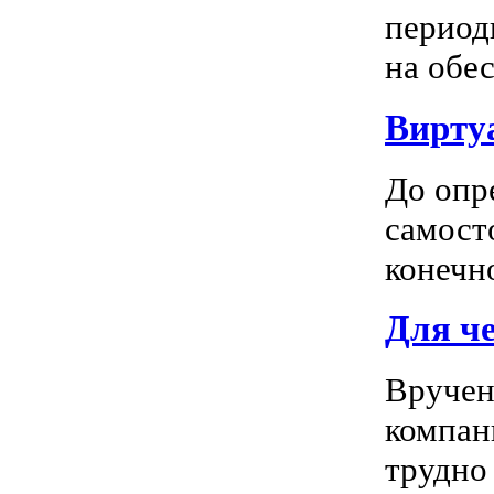
период
на обес
Вирту
До опр
самосто
конечно
Для ч
Вручен
компан
трудно 