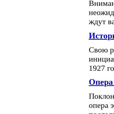
Вниман
неожид
ждут в
Истор
Свою р
инициа
1927 го
Опера 
Поклон
опера 