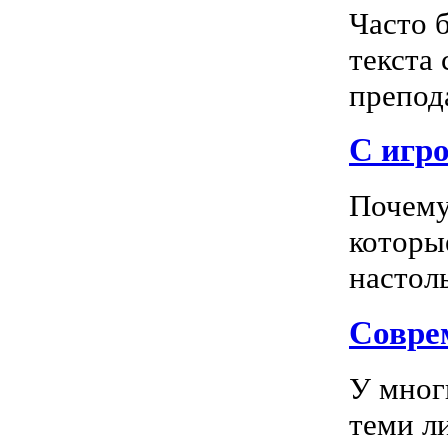
Часто 
текста
препода
С игро
Почему
которы
настоль
Соврем
У мног
теми л