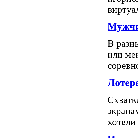
виртуал
Мужчи
В разн
или ме
соревно
Лотере
Схватк
экрана
хотели