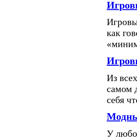
Игровы
Игровы
как го
«миним
Игровы
Из все
самом 
себя чт
Модны
У любо