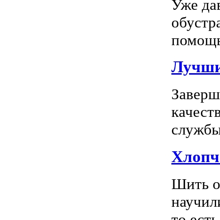
Уже да
обустр
помощь
Лучшие
Заверш
качест
службы 
Хлопч
Шить о
научил
то есть.