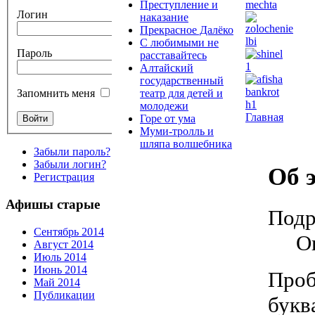
Преступление и
Логин
наказание
Прекрасное Далёко
С любимыми не
Пароль
расставайтесь
Алтайский
государственный
театр для детей и
Запомнить меня
молодежи
Главная
Горе от ума
Муми-тролль и
шляпа волшебника
Забыли пароль?
Забыли логин?
Об 
Регистрация
Афишы старые
Подр
Сентябрь 2014
О
Август 2014
Июль 2014
Июнь 2014
Про
Май 2014
Публикации
букв