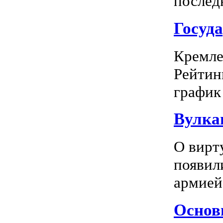
последн
Госуд
Кремле
Рейтин
график 
Вулка
О вирт
появил
армией
Основн