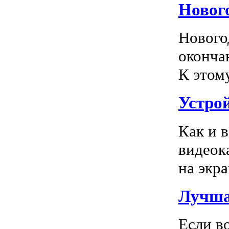
Новог
Нового
оконча
К этом
Устро
Как и 
видеок
на экра
Лучша
Если в