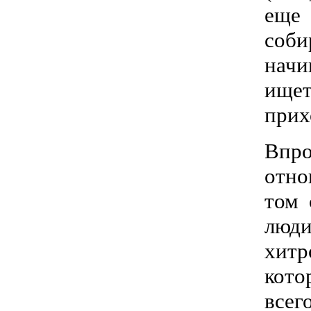
еще 
соб
начи
ищет
прих
Впр
отно
том 
люди
хитр
кото
всег