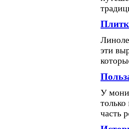
традиц
Плитка
Линоле
эти вы
которы
Польз
У мони
только
часть р