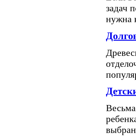
задач 
нужна к
Долгов
Древес
отдело
популя
Детск
Весьма
ребенк
выбран