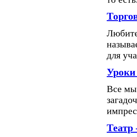
Торго
Любите
называ
для уча
Уроки 
Все мы
загадо
импресс
Театр