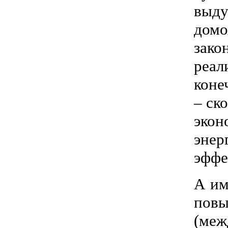
выду
домо
зако
реал
коне
– ск
экон
энер
эффе
А им
повы
(меж