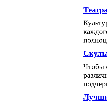
Театр
Культу
каждог
полноц
Скуль
Чтобы 
различ
подчерк
Лучши