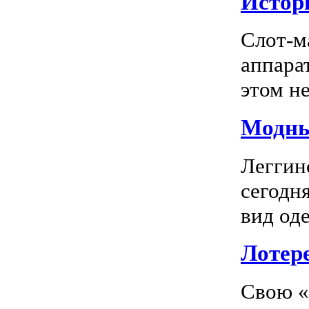
Истор
Слот-м
аппара
этом не
Модны
Леггин
сегодн
вид оде
Лотер
Свою «