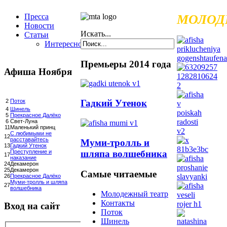
Пресса
МОЛОД
Новости
Искать...
Статьи
Интересное
Премьеры 2014 года
Афиша Ноября
Гадкий Утенок
2
Поток
4
Шинель
5
Прекрасное Далёко
6
Свет-Луна
11
Маленький принц
С любимыми не
12
расставайтесь
Муми-тролль и
13
Гадкий Утенок
шляпа волшебника
Преступление и
17
наказание
24
Декамерон
25
Декамерон
Самые читаемые
26
Прекрасное Далёко
Муми-тролль и шляпа
27
волшебника
Молодежный театр
Контакты
Вход на сайт
Поток
Шинель