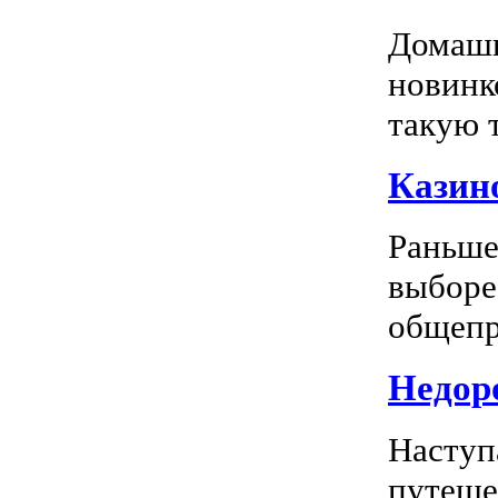
Домашн
новинк
такую т
Казино
Раньше
выборе
общепр
Недоро
Наступ
путеше