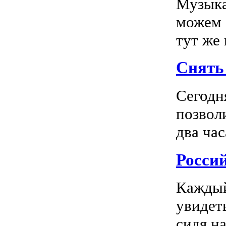
Музыка
можем 
тут же
Снять 
Сегодн
позвол
два час
Росси
Каждый
увидеть
сидя на