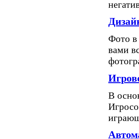
негатив
Дизай
Фото в
вами в
фотогра
Игрово
В осно
Игросо
играющ
Автома