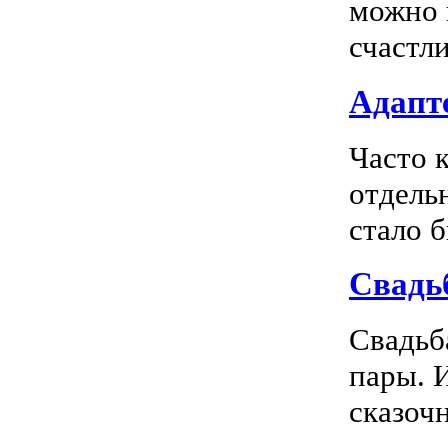
можно 
счастл
Адапте
Часто 
отдель
стало 
Свадь
Свадьб
пары. 
сказочн