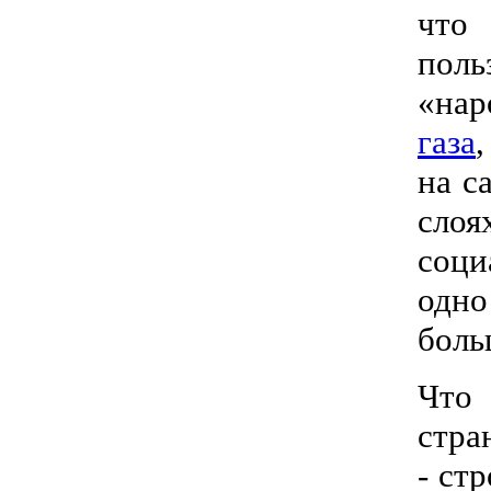
что 
пол
«нар
газа
на с
сло
соци
одно
боль
Что 
стра
- ст