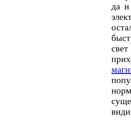
да и
элек
оста
быст
свет
прих
магн
попу
норм
суще
види