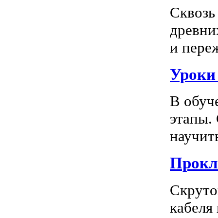
Сквозь
древни
и пере
Уроки
В обуч
этапы.
научить
Прокл
Скруто
кабеля