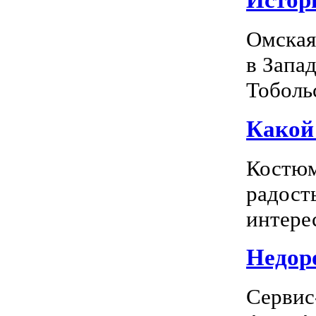
Истор
Омская
в Запа
Тоболь
Какой
Костюм
радость
интерес
Недоро
Сервис