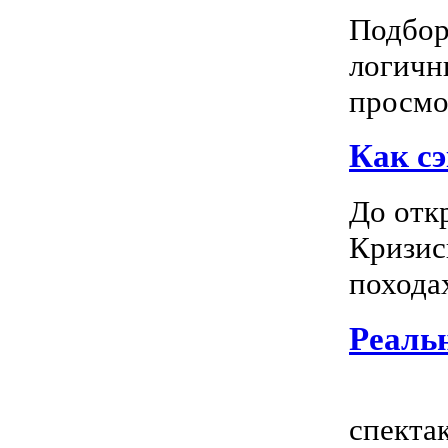
Подбор
логичн
просмот
Как сэ
До отк
Кризис
походах
Реальн
Всем
спектак