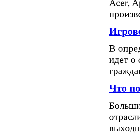
Acer, A
произво
Игрово
В опре
идет о
граждан
Что п
Больши
отрасл
выходно