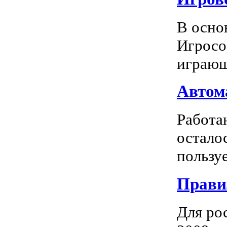
В осно
Игросо
играющ
Автома
Работа
остало
пользуе
Прави
Для ро