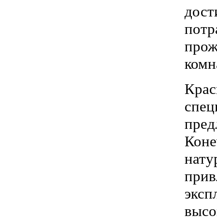
дост
потр
прож
комн
Кра
спец
пред
Кон
нату
при
эксп
высо