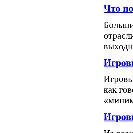
Что п
Больши
отрасл
выходно
Игровы
Игровы
как го
«миним
Игровы