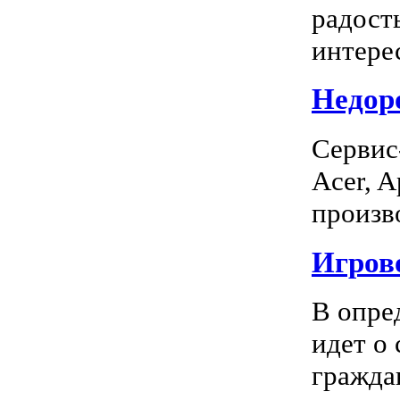
радость
интерес
Недоро
Сервис
Acer, A
произво
Игрово
В опре
идет о
граждан