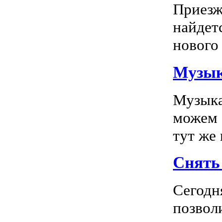
Приезж
найдет
нового 
Музык
Музыка
можем 
тут же
Снять 
Сегодн
позвол