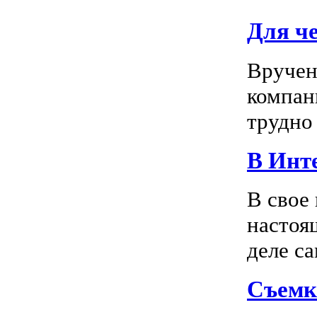
Для ч
Вручен
компан
трудно 
В Инте
В свое
настоя
деле са
Съемк