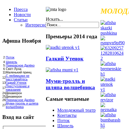
Пресса
МОЛОД
Новости
Искать...
Статьи
Интересное
Премьеры 2014 года
Афиша Ноября
Гадкий Утенок
2
Поток
4
Шинель
5
Прекрасное Далёко
6
Свет-Луна
11
Маленький принц
С любимыми не
12
расставайтесь
Муми-тролль и
13
Гадкий Утенок
шляпа волшебника
Преступление и
17
наказание
24
Декамерон
25
Декамерон
Самые читаемые
26
Прекрасное Далёко
Муми-тролль и шляпа
27
волшебника
Молодежный театр
Контакты
Вход на сайт
Поток
Шинель