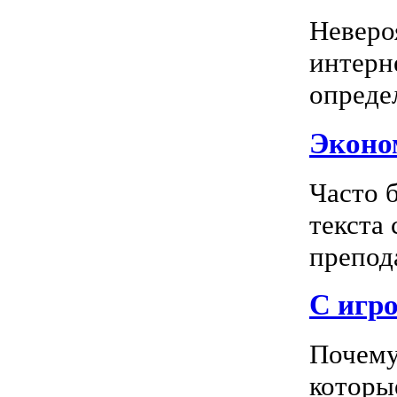
Неверо
интерн
опреде
Эконом
Часто 
текста
препода
С игро
Почему
которы