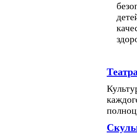
безо
дете
каче
здор
Театр
Культу
каждог
полноц
Скуль