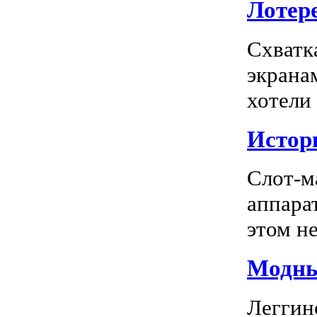
Лотере
Схватк
экрана
хотели
Истор
Слот-м
аппара
этом не
Модны
Леггин