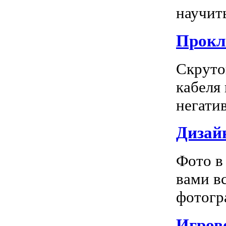
научить
Прокл
Скруто
кабеля
негатив
Дизай
Фото в
вами в
фотогра
Игрово