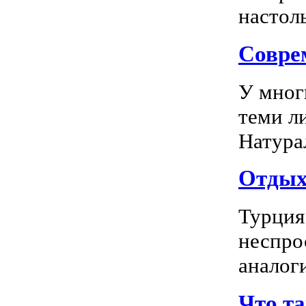
настоль
Соврем
У мног
теми л
Натура
Отдых 
Турция
неспро
аналог
Что т