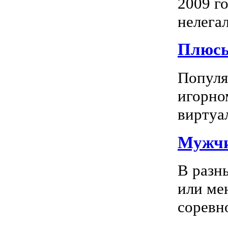
2009 го
нелегал
Плюсы
Популяр
игорно
виртуал
Мужчи
В разн
или ме
соревно