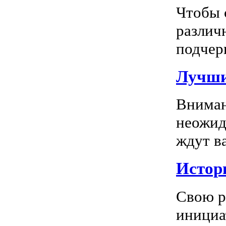
Чтобы 
различ
подчерк
Лучши
Вниман
неожид
ждут в
Истор
Свою р
инициа