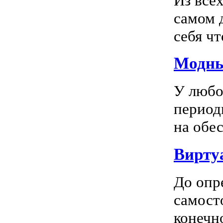
Из все
самом 
себя чт
Модны
У любо
период
на обес
Вирту
До опр
самосто
конечно