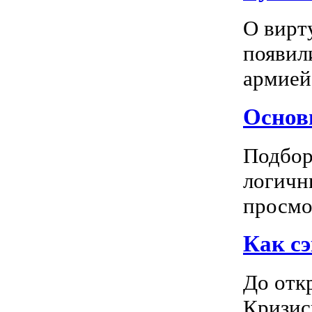
О вирт
появил
армией
Основн
Подбор
логичн
просмот
Как сэ
До отк
Кризис