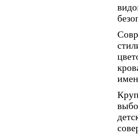
видо
безо
Сов
стил
цвет
кров
имен
Круп
выбо
детс
сов