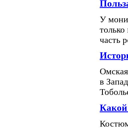
Польз
У мони
только
часть р
Истор
Омская
в Запа
Тоболь
Какой
Костюм