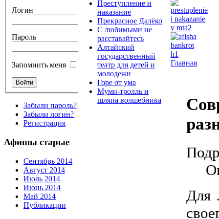
Преступление и
Логин
наказание
Прекрасное Далёко
С любимыми не
Пароль
расставайтесь
Алтайский
государственный
Главная
театр для детей и
Запомнить меня
молодежи
Горе от ума
Муми-тролль и
Сов
шляпа волшебника
Забыли пароль?
Забыли логин?
раз
Регистрация
Афишы старые
Подр
Сентябрь 2014
О
Август 2014
Июль 2014
Июнь 2014
Для 
Май 2014
Публикации
свое