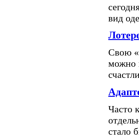
сегодн
вид оде
Лотер
Свою «
можно 
счастл
Адапте
Часто 
отдель
стало 