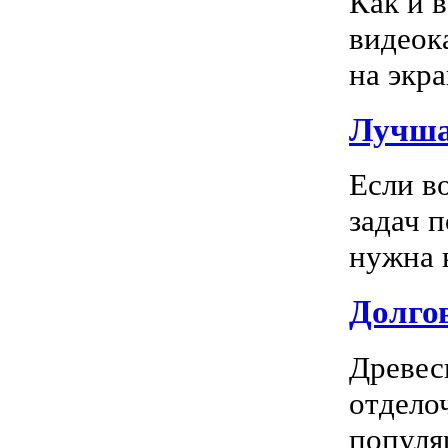
Как и 
видеок
на экра
Лучша
Если в
задач 
нужна к
Долгов
Древес
отдело
популя