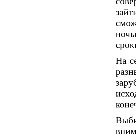
сове
зайт
смож
ночь
срок
На с
раз
зару
исхо
коне
Выб
вним