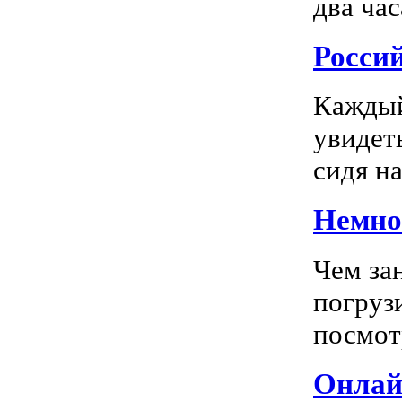
два час
Росси
Каждый
увидеть
сидя на
Немног
Чем за
погрузи
посмотр
Онлай