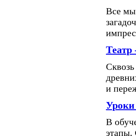
Все мы
загадо
импресс
Театр
Сквозь
древни
и пере
Уроки
В обуч
этапы.