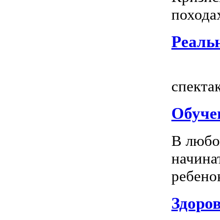
походах
Реальн
Всем
спектак
Обуче
В любо
начина
ребенок
Здоров