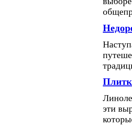
выборе
общепр
Недоро
Наступ
путеше
традиц
Плитка
Линоле
эти вы
которы