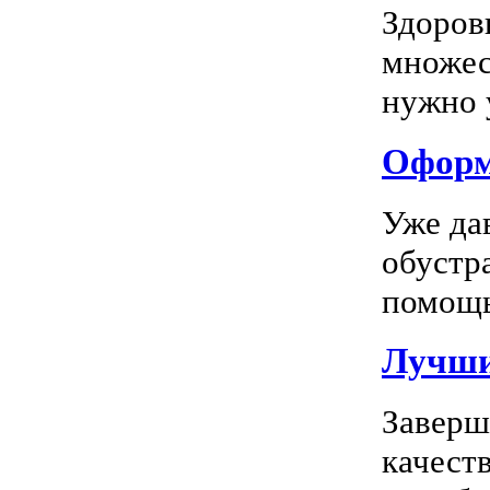
Здоров
множес
нужно у
Оформл
Уже да
обустр
помощь
Лучшие
Заверш
качест