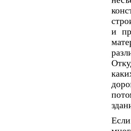
кон
стро
и пр
мате
разл
Отку
каки
доро
пото
здан
Если
мно