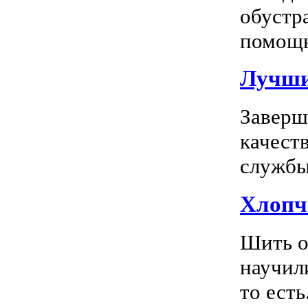
обустр
помощь
Лучшие
Заверш
качест
службы 
Хлопч
Шить о
научил
то есть.