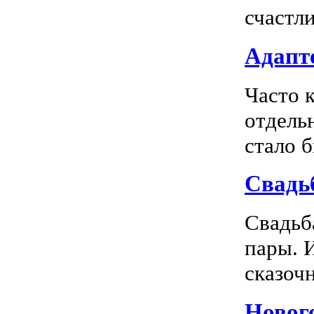
счастл
Адапте
Часто 
отдель
стало 
Свадь
Свадьб
пары. 
сказочн
Новог