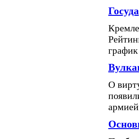
Госуд
Кремле
Рейтин
график 
Вулка
О вирт
появил
армией
Основн