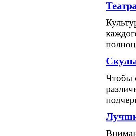
Театр
Культу
каждог
полноц
Скуль
Чтобы 
различ
подчерк
Лучши
Вниман