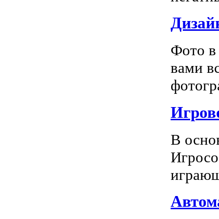
Дизай
Фото в
вами в
фотогра
Игрово
В осно
Игросо
играющ
Автома