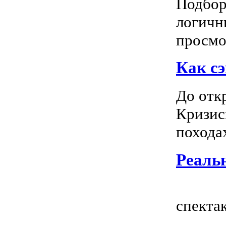
Подбор
логичн
просмот
Как сэ
До отк
Кризис
походах
Реальн
Всем
спектак