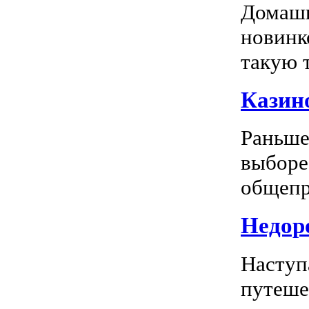
Домашн
новинк
такую т
Казино
Раньше
выборе
общепр
Недоро
Наступ
путеше