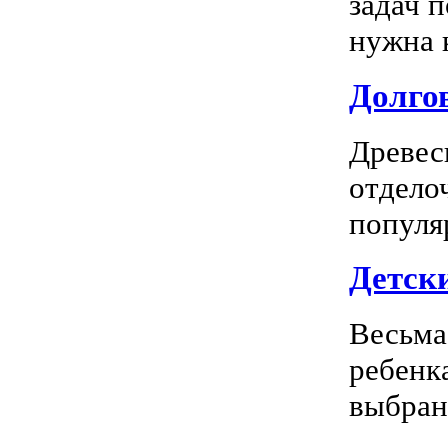
задач 
нужна к
Долгов
Древес
отдело
популя
Детск
Весьма
ребенк
выбран