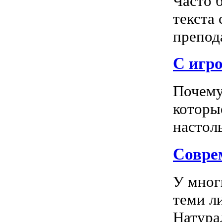
Часто 
текста
препода
С игро
Почему
которы
настоль
Соврем
У мног
теми л
Натура