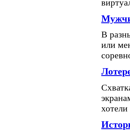
виртуал
Мужчи
В разн
или ме
соревно
Лотере
Схватк
экрана
хотели
Истор