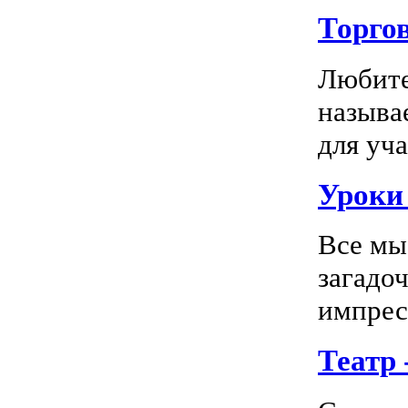
Торго
Любите
называ
для уча
Уроки 
Все мы
загадо
импресс
Театр