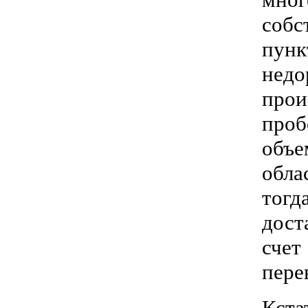
собс
пунк
недо
прои
проб
объе
обла
тогд
дост
счет
пере
Кста