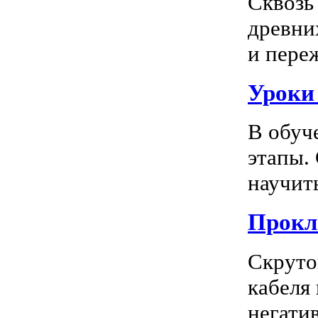
Сквозь
древни
и пере
Уроки
В обуч
этапы.
научить
Прокл
Скруто
кабеля
негатив