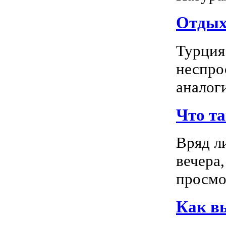
Отдых 
Турция
неспро
аналог
Что т
Вряд л
вечера
просмо
Как в