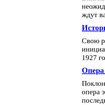
неожид
ждут в
Истор
Свою р
инициа
1927 го
Опера 
Поклон
опера 
последн