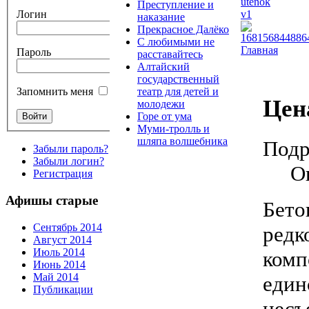
Преступление и
Логин
наказание
Прекрасное Далёко
С любимыми не
Главная
Пароль
расставайтесь
Алтайский
государственный
театр для детей и
Запомнить меня
Цен
молодежи
Горе от ума
Муми-тролль и
шляпа волшебника
Подр
Забыли пароль?
Забыли логин?
О
Регистрация
Афишы старые
Бето
Сентябрь 2014
ред
Август 2014
Июль 2014
комп
Июнь 2014
Май 2014
еди
Публикации
нес