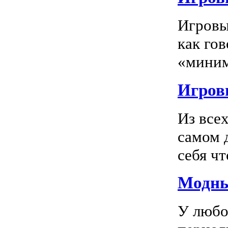
Игровы
как го
«миним
Игровы
Из все
самом 
себя чт
Модны
У любо