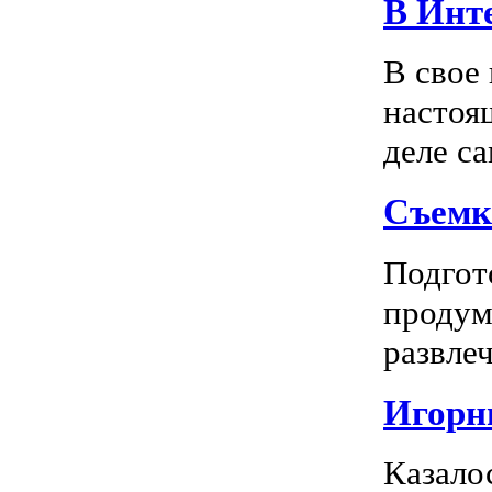
В Инте
В свое
настоя
деле са
Съемк
Подгото
продум
развлеч
Игорны
Казало