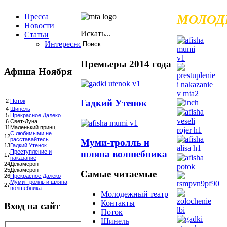
Пресса
МОЛОД
Новости
Искать...
Статьи
Интересное
Премьеры 2014 года
Афиша Ноября
Гадкий Утенок
2
Поток
4
Шинель
5
Прекрасное Далёко
6
Свет-Луна
11
Маленький принц
С любимыми не
12
расставайтесь
Муми-тролль и
13
Гадкий Утенок
шляпа волшебника
Преступление и
17
наказание
24
Декамерон
25
Декамерон
Самые читаемые
26
Прекрасное Далёко
Муми-тролль и шляпа
27
волшебника
Молодежный театр
Контакты
Вход на сайт
Поток
Шинель