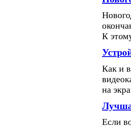
Нового
оконча
К этом
Устро
Как и 
видеок
на экра
Лучша
Если в