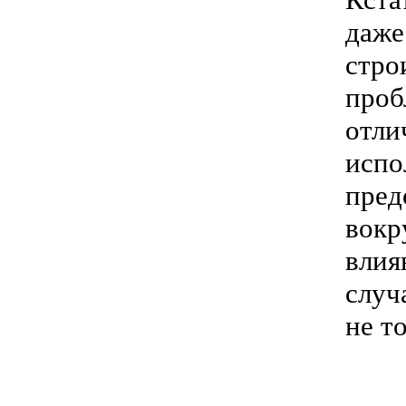
даж
стр
проб
отли
испо
пред
вокр
влия
случ
не т