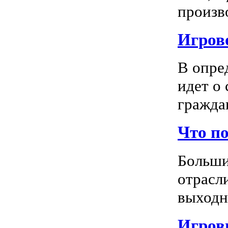
произво
Игрово
В опре
идет о
граждан
Что п
Больши
отрасл
выходно
Игровы