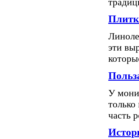
традиц
Плитка
Линоле
эти вы
которы
Польз
У мони
только
часть р
Истор