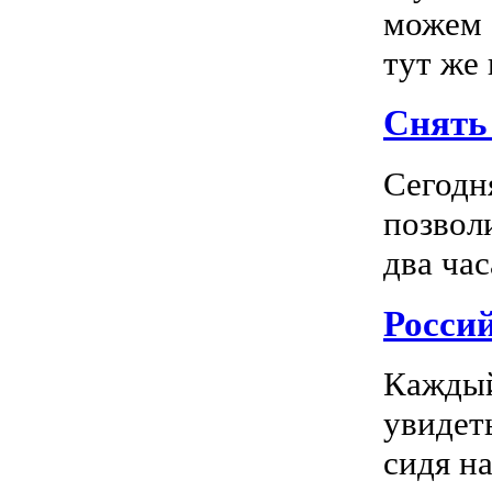
можем 
тут же
Снять 
Сегодн
позвол
два час
Росси
Каждый
увидеть
сидя на