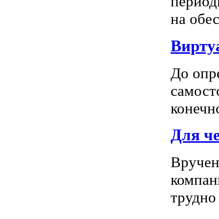
период
на обес
Вирту
До опр
самосто
конечно
Для ч
Вручен
компан
трудно 