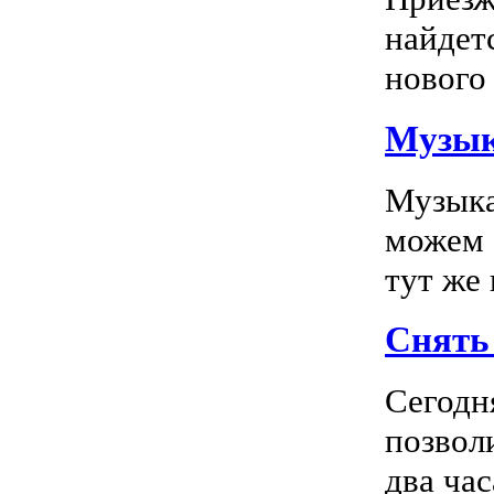
найдет
нового 
Музык
Музыка
можем 
тут же
Снять 
Сегодн
позвол
два час