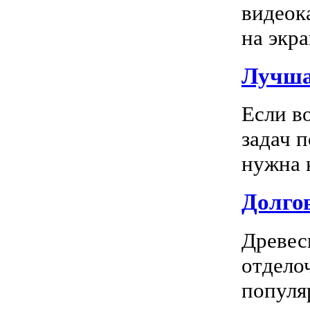
видеок
на экра
Лучша
Если в
задач 
нужна к
Долгов
Древес
отдело
популя