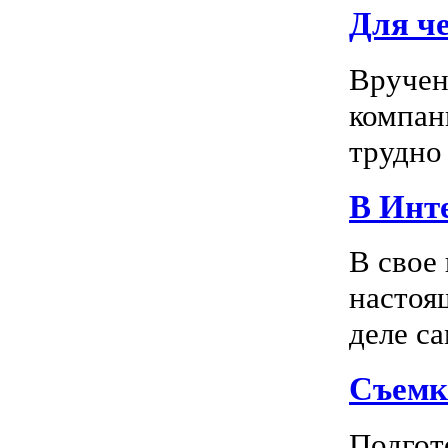
Для ч
Вручен
компан
трудно 
В Инте
В свое
настоя
деле са
Съемк
Подгото