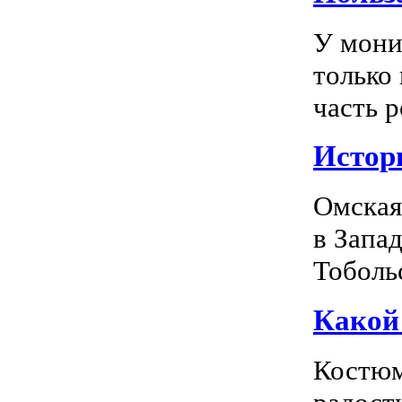
У мони
только
часть р
Истор
Омская
в Запа
Тоболь
Какой
Костюм