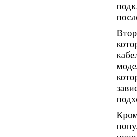
подк
посл
Втор
кото
кабе
моде
кото
зави
под
Кром
попу
испо