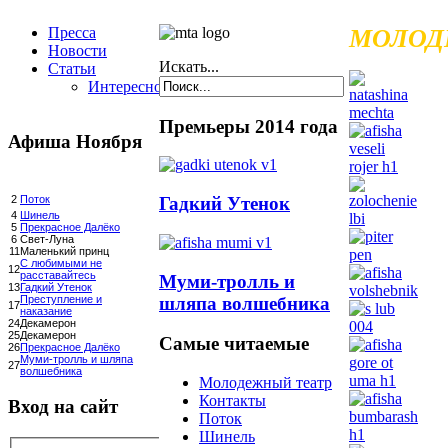
Пресса
МОЛОД
Новости
Искать...
Статьи
Интересное
Премьеры 2014 года
Афиша Ноября
Гадкий Утенок
2
Поток
4
Шинель
5
Прекрасное Далёко
6
Свет-Луна
11
Маленький принц
С любимыми не
12
расставайтесь
Муми-тролль и
13
Гадкий Утенок
шляпа волшебника
Преступление и
17
наказание
24
Декамерон
25
Декамерон
Самые читаемые
26
Прекрасное Далёко
Муми-тролль и шляпа
27
волшебника
Молодежный театр
Контакты
Вход на сайт
Поток
Шинель