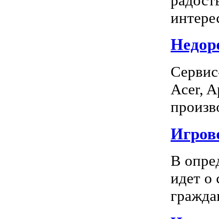
радость
интерес
Недоро
Сервис
Acer, A
произво
Игрово
В опре
идет о
граждан