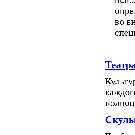
опре
во в
спец
Театр
Культу
каждог
полноц
Скуль