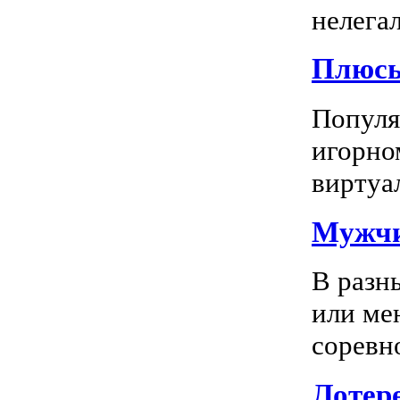
нелегал
Плюсы
Популяр
игорно
виртуал
Мужчи
В разн
или ме
соревно
Лотере