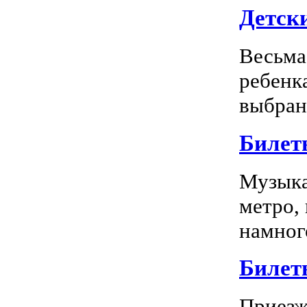
Детск
Весьма
ребенк
выбран
Билет
Музыка
метро,
намного
Билет
Приезж