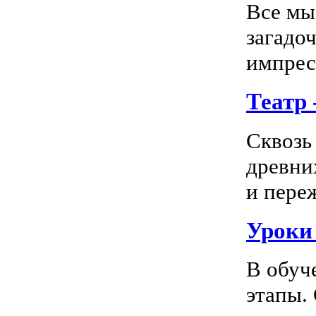
Все мы
загадо
импресс
Театр
Сквозь
древни
и пере
Уроки
В обуч
этапы.