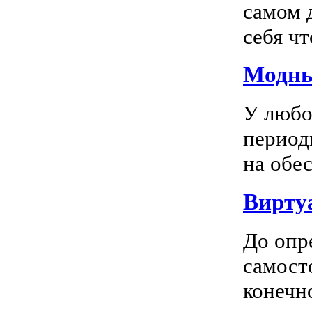
самом 
себя чт
Модны
У любо
период
на обес
Вирту
До опр
самосто
конечно