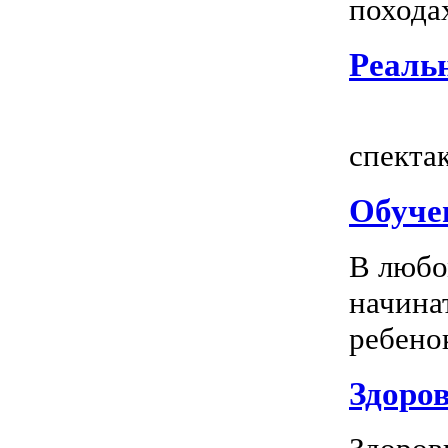
походах
Реальн
Всем
спектак
Обуче
В любо
начина
ребенок
Здоров