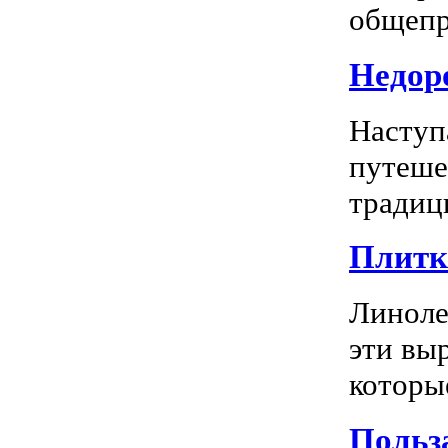
общепр
Недоро
Наступ
путеше
традиц
Плитка
Линоле
эти вы
которы
Польз