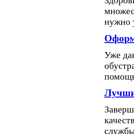
Здоров
множес
нужно у
Оформл
Уже да
обустр
помощь
Лучшие
Заверш
качест
службы 