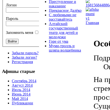
Преступление и
Логин
наказание
Прекрасное Далёко
С любимыми не
Пароль
расставайтесь
Главная
Алтайский
государственный
театр для детей и
Запомнить меня
молодежи
Осо
Горе от ума
Муми-тролль и
шляпа волшебника
Забыли пароль?
Подр
Забыли логин?
Регистрация
О
Афишы старые
На п
Сентябрь 2014
Август 2014
стре
Июль 2014
Июнь 2014
прос
Май 2014
Публикации
Суще