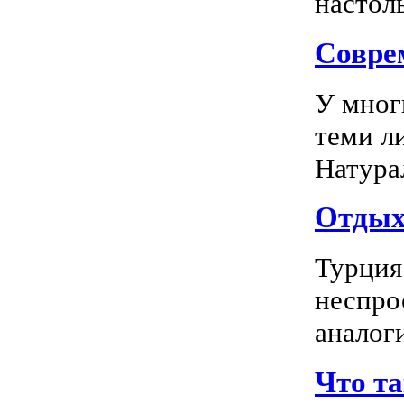
настоль
Соврем
У мног
теми л
Натура
Отдых 
Турция
неспро
аналог
Что т