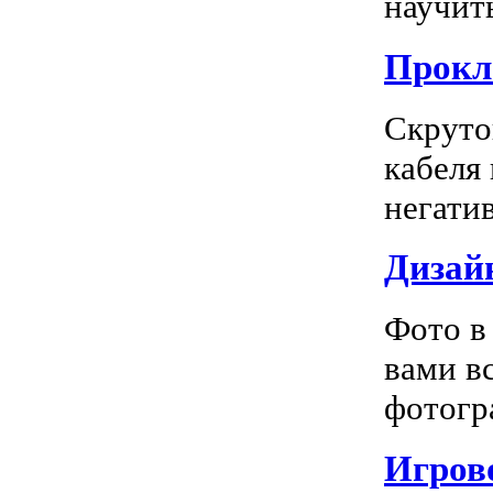
научить
Прокл
Скруто
кабеля
негатив
Дизай
Фото в
вами в
фотогра
Игрово