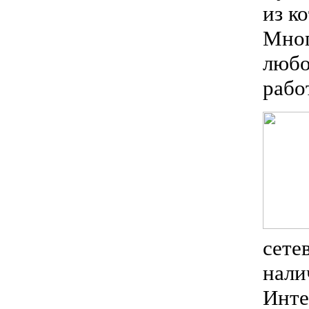
из к
Мног
любо
рабо
сете
нали
Инте