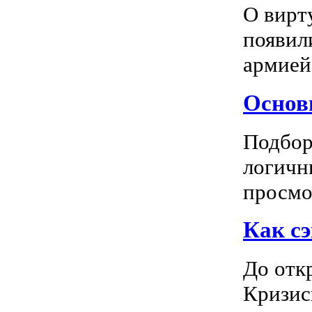
О вирт
появил
армией
Основн
Подбор
логичн
просмот
Как сэ
До отк
Кризис