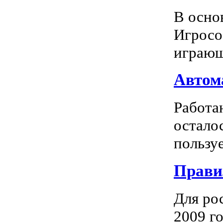
В осно
Игросо
играющ
Автома
Работа
остало
пользуе
Прави
Для ро
2009 го