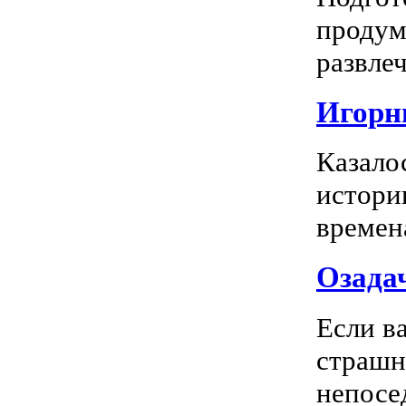
продум
развлеч
Игорны
Казало
истори
времена
Озадач
Если ва
страшн
непосед