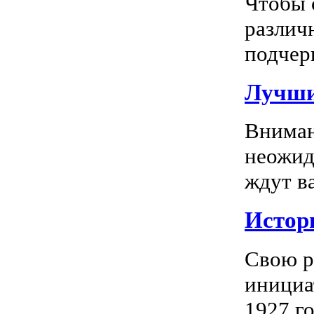
Чтобы 
различ
подчерк
Лучши
Вниман
неожид
ждут в
Истор
Свою р
инициа
1927 го