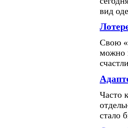
сегодн
вид оде
Лотер
Свою «
можно 
счастл
Адапте
Часто 
отдель
стало 