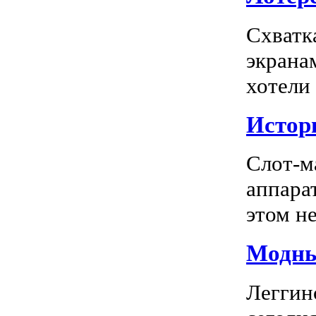
Схватк
экрана
хотели
Истор
Слот-м
аппара
этом не
Модны
Леггин