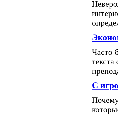
Неверо
интерн
опреде
Эконом
Часто 
текста
препода
С игро
Почему
которы