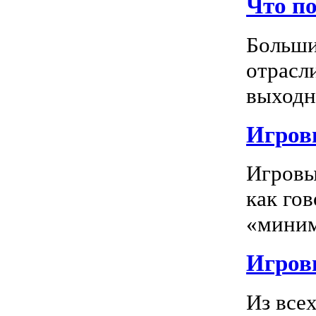
Что п
Больши
отрасл
выходно
Игровы
Игровы
как го
«миним
Игровы
Из все