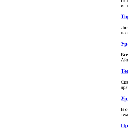
Шит
исп
То
Люб
поз
Ур
Все
Айв
Те
Скв
дра
Ур
В о
тех
Пр