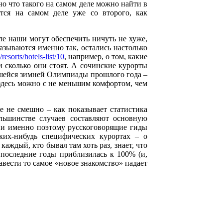
 но что такого на самом деле можно найти в
ется на самом деле уже со второго, как
ле наши могут обеспечить ничуть не хуже,
называются именно так, остались настолько
resorts/hotels-list/10
, например, о том, какие
 сколько они стоят. А сочинские курорты
вшейся зимней Олимпиады прошлого года –
 здесь можно с не меньшим комфортом, чем
 не смешно – как показывает статистика
льшинстве случаев составляют основную
 и именно поэтому русскоговорящие гиды
ких-нибудь специфических курортах – о
каждый, кто бывал там хоть раз, знает, что
 последние годы приблизилась к 100% (и,
авести то самое «новое знакомство» падает