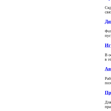
Скр
свя
Ди
Фот
пус
Иг
В о
в э
Ав
Раб
поэ
Пр
Для
пра