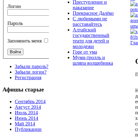
Преступление и
Логин
наказание
Прекрасное Далёко
С любимыми не
Пароль
расставайтесь
Алтайский
государственный
театр для детей и
Запомнить меня
Гла
молодежи
Горе от ума
Муми-тролль и
шляпа волшебника
Забыли пароль?
Забыли логин?
П
Регистрация
Афишы старые
Н
д
е
Сентябрь 2014
п
Август 2014
п
Июль 2014
х
Июнь 2014
с
Май 2014
с
Публикации
п