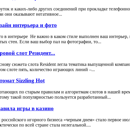
уток и каких-либо других соединений при прокладке телефонног
зи они оказывают негативное...
зайн интерьера и фото
о в интерьере Не важно в каком стиле выполнен ваш интерьер, 
тых стен. Если ваш выбор пал на фотографии, то...
ровой слот Резидент...
снову сюжета слота Resident легла тематика выпущенной компа
том слоте пять, количество играющих линий –...
томат Sizzling Hot
отающих по старым правилам и алгоритмам слотов в нашей врем
тому такой популярностью пользуется разработанный...
авила игры в казино
 российского игорного бизнеса «черным днем» стало первое июля
ктически по всей стране стала нелегальной....