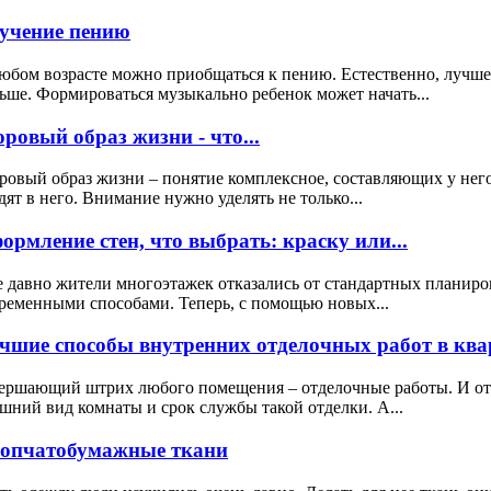
учение пению
юбом возрасте можно приобщаться к пению. Естественно, лучше 
ьше. Формироваться музыкально ребенок может начать...
оровый образ жизни - что...
ровый образ жизни – понятие комплексное, составляющих у нег
дят в него. Внимание нужно уделять не только...
ормление стен, что выбрать: краску или...
 давно жители многоэтажек отказались от стандартных планиро
ременными способами. Теперь, с помощью новых...
чшие способы внутренних отделочных работ в квар
ершающий штрих любого помещения – отделочные работы. И от к
шний вид комнаты и срок службы такой отделки. А...
опчатобумажные ткани