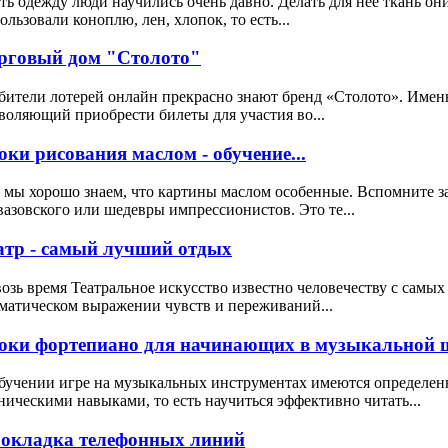
ь одежду люди научились очень давно. Делать для нее ткань он
ользовали коноплю, лен, хлопок, то есть...
рговый дом "Столото"
ители лотерей онлайн прекрасно знают бренд «Столото». Именн
воляющий приобрести билеты для участия во...
оки рисования маслом - обучение...
 мы хорошо знаем, что картины маслом особенные. Вспомните 
азовского или шедевры импрессионистов. Это те...
атр - самый лучший отдых
озь время Театральное искусство известно человечеству с самых
матическом выражении чувств и переживаний...
оки фортепиано для начинающих в музыкальной ш
бучении игре на музыкальных инструментах имеются определен
ническими навыками, то есть научиться эффективно читать...
окладка телефонных линий