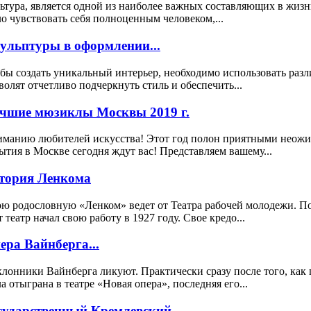
ьтура, является одной из наиболее важных составляющих в жизн
о чувствовать себя полноценным человеком,...
ульптуры в оформлении...
бы создать уникальный интерьер, необходимо использовать раз
волят отчетливо подчеркнуть стиль и обеспечить...
чшие мюзиклы Москвы 2019 г.
манию любителей искусства! Этот год полон приятными неожида
ытия в Москве сегодня ждут вас! Представляем вашему...
тория Ленкома
ю родословную «Ленком» ведет от Театра рабочей молодежи. 
т театр начал свою работу в 1927 году. Свое кредо...
ера Вайнберга...
лонники Вайнберга ликуют. Практически сразу после того, как 
а отыграна в театре «Новая опера», последняя его...
сударственный Кремлевский...