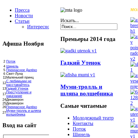
Пресса
МО
Новости
Искать...
Статьи
Интересное
Премьеры 2014 года
Афиша Ноября
Гадкий Утенок
2
Поток
4
Шинель
5
Прекрасное Далёко
6
Свет-Луна
11
Маленький принц
С любимыми не
12
расставайтесь
Муми-тролль и
13
Гадкий Утенок
шляпа волшебника
Преступление и
17
наказание
24
Декамерон
25
Декамерон
Самые читаемые
26
Прекрасное Далёко
Муми-тролль и шляпа
27
волшебника
Молодежный театр
Контакты
Вход на сайт
Поток
Шинель