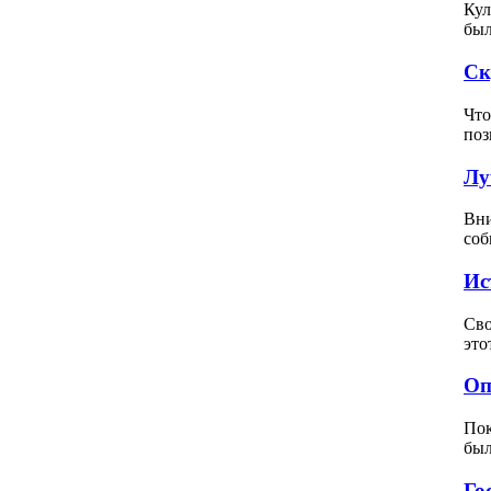
Кул
был
Ск
Что
поз
Лу
Вни
соб
Ис
Сво
это
Оп
Пок
был
Го