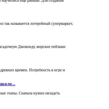
и научились еще раньше. Для создания
о так называется лотерейный супермаркет,
загадочную Джоконду, морские пейзажи
 древних времен. Потребность в игре и
коле...
ные этапы. Сначала нужно овладеть