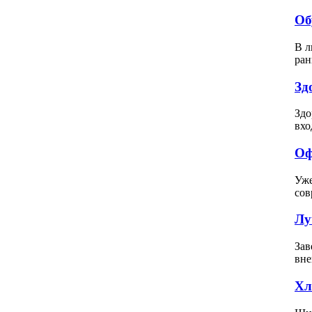
Об
В л
ран
Зд
Здо
вхо
Оф
Уже
сов
Лу
Зав
вне
Хл