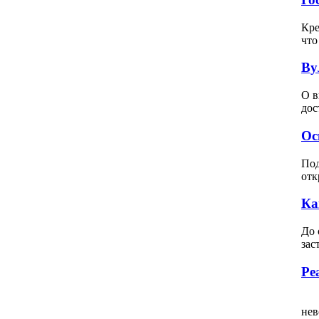
Кре
что
Ву
О в
дос
Ос
Под
отк
Ка
До 
зас
Ре
Вс
нев