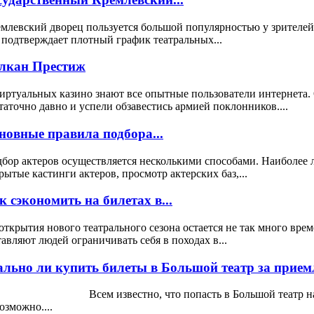
млевский дворец пользуется большой популярностью у зрителей
 подтверждает плотный график театральных...
лкан Престиж
иртуальных казино знают все опытные пользователи интернета.
таточно давно и успели обзавестись армией поклонников....
новные правила подбора...
бор актеров осуществляется несколькими способами. Наиболее 
рытые кастинги актеров, просмотр актерских баз,...
к сэкономить на билетах в...
открытия нового театрального сезона остается не так много вре
тавляют людей ограничивать себя в походах в...
ально ли купить билеты в Большой театр за прием
ем известно, что попасть в Большой театр на спект
озможно....