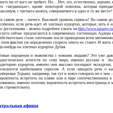
икто ни от кого не требует. Но… Нет, это, естественно, хорошо,
ех «заграницах», кроме некоторой новизны, которая приеда
аксимум, с третьего визита, совершаемого в одно и то же место?
а самом деле – ничего. Высокий уровень сервиса? На самом де
собенно, если речь идет об элитных курортах, которые, хоть и 
е доступными – можно подробнее узнать на
http://www.lazurny.ru/
слуги сейчас предлагаются в современных гостиницах Адлера и
ействительно стали элитными после проведения всем запомни
 этим фактом уж определенно спорить никто не станет. И жить
де-нибудь на элитных курортах Дубая.
овые ощущения и знакомства с новыми людьми? Это уже даже
уристических агентств по сему миру, именно русские в бо
удиторию курортов, именно они массово посещают экскурсии,
ользуются наибольшим спросом. А если заводить речь о ка
обережье Турции, например, так тут и вовсе говорить не о чем – 
ероятность встретить на пляже или в баре соотечественника в
озможно, именно поэтому вероятность встретить иностранца и з
ак стремительно).
атральная афиша