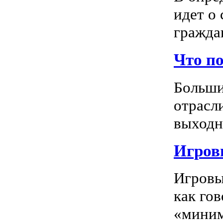
идет о
граждан
Что п
Больши
отрасл
выходно
Игровы
Игровы
как го
«миним