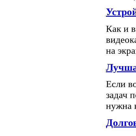
Устро
Как и 
видеок
на экра
Лучша
Если в
задач 
нужна к
Долгов