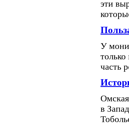
эти вы
которы
Польз
У мони
только
часть р
Истор
Омская
в Запа
Тоболь