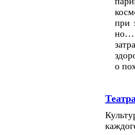
пари
косм
при 
но… 
затр
здор
о по
Театр
Культу
каждог