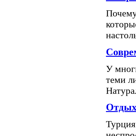
Почему
которы
настоль
Соврем
У мног
теми л
Натура
Отдых 
Турция
неспро