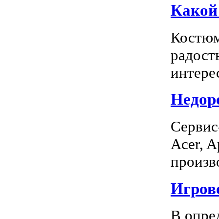
Какой
Костюм
радость
интерес
Недоро
Сервис
Acer, A
произво
Игрово
В опре