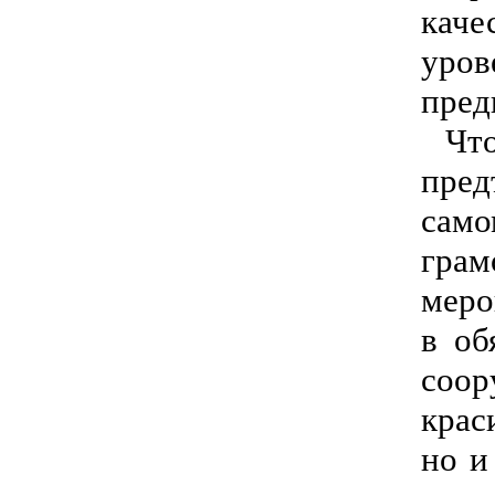
каче
уров
пред
Что,
пре
сам
гра
меро
в об
соо
крас
но и