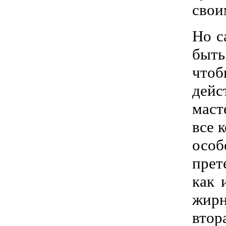
свои
Но с
быть
что
дейс
маст
все 
особ
прет
как 
жирн
втор