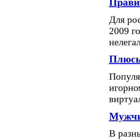
Прави
Для ро
2009 го
нелегал
Плюсы
Популяр
игорно
виртуал
Мужчи
В разн