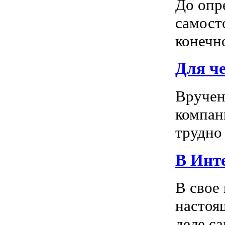
До опр
самосто
конечно
Для ч
Вручен
компан
трудно 
В Инте
В свое
настоя
деле са