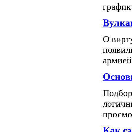
график 
Вулка
О вирт
появил
армией
Основн
Подбор
логичн
просмот
Как сэ