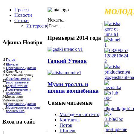
Пресса
МОЛОД
Новости
Искать...
Статьи
Интересное
Премьеры 2014 года
Афиша Ноября
Гадкий Утенок
2
Поток
4
Шинель
5
Прекрасное Далёко
6
Свет-Луна
11
Маленький принц
С любимыми не
12
расставайтесь
Муми-тролль и
13
Гадкий Утенок
шляпа волшебника
Преступление и
17
наказание
24
Декамерон
25
Декамерон
Самые читаемые
26
Прекрасное Далёко
Муми-тролль и шляпа
27
волшебника
Молодежный театр
Контакты
Вход на сайт
Поток
Шинель