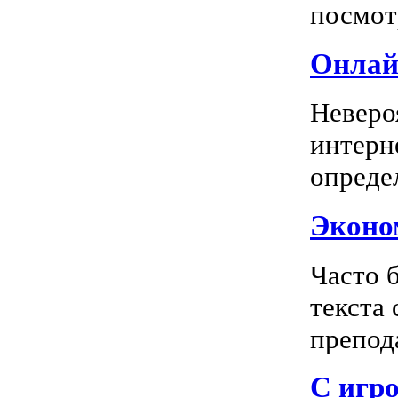
посмотр
Онлай
Неверо
интерн
опреде
Эконом
Часто 
текста
препода
С игро