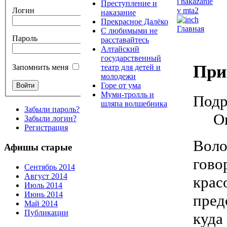
Преступление и
Логин
наказание
Прекрасное Далёко
Главная
С любимыми не
Пароль
расставайтесь
Алтайский
государственный
При
театр для детей и
Запомнить меня
молодежи
Горе от ума
Муми-тролль и
Подр
шляпа волшебника
Забыли пароль?
О
Забыли логин?
Регистрация
Воло
Афишы старые
гово
Сентябрь 2014
Август 2014
крас
Июль 2014
Июнь 2014
пред
Май 2014
Публикации
куда