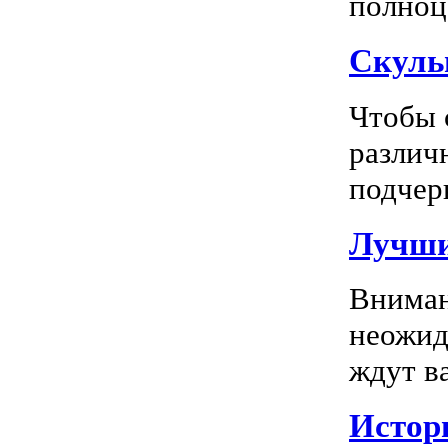
полноц
Скуль
Чтобы 
различ
подчерк
Лучши
Вниман
неожид
ждут в
Истор