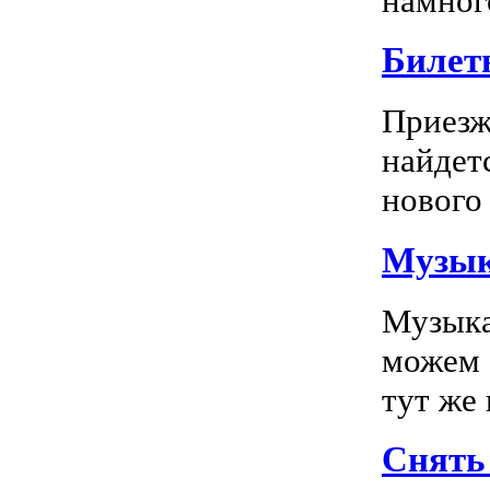
намного
Билет
Приезж
найдет
нового 
Музык
Музыка
можем 
тут же
Снять 