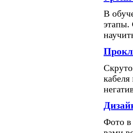
В обуч
этапы.
научить
Прокл
Скруто
кабеля
негатив
Дизай
Фото в
вами в