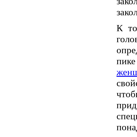
зако
зако
К то
голо
опре
пике
жен
свой
чтоб
при
спец
пон