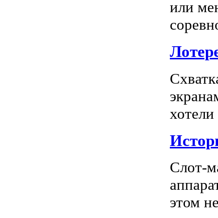
или ме
соревно
Лотере
Схватк
экрана
хотели
Истор
Слот-м
аппара
этом не