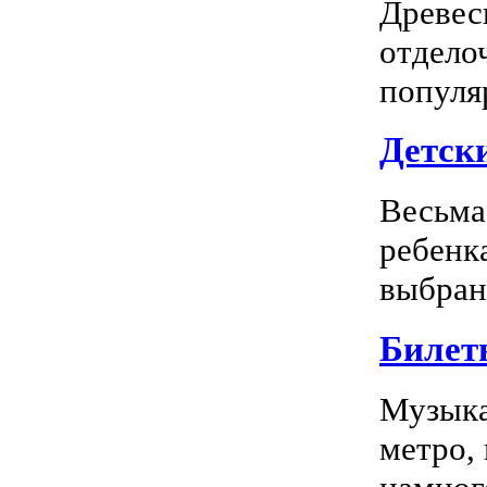
Древес
отдело
популя
Детск
Весьма
ребенк
выбран
Билет
Музыка
метро,