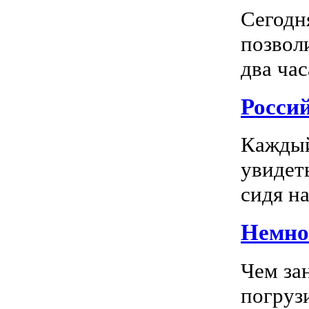
Сегодн
позвол
два час
Росси
Каждый
увидеть
сидя на
Немног
Чем за
погрузи