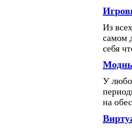
Игровы
Из все
самом 
себя чт
Модны
У любо
период
на обес
Вирту