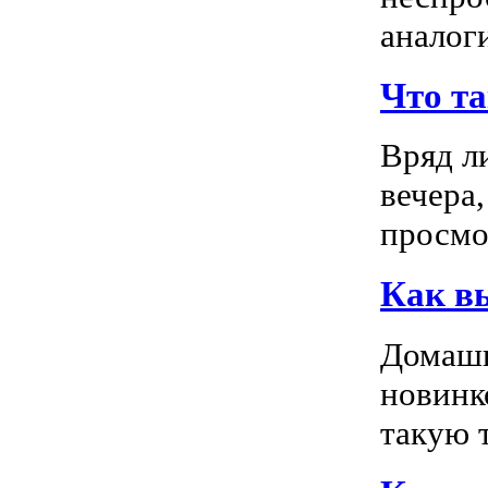
аналог
Что т
Вряд л
вечера
просмо
Как в
Домашн
новинк
такую т