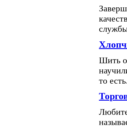
Заверш
качест
службы 
Хлопч
Шить о
научил
то есть.
Торго
Любите
называ