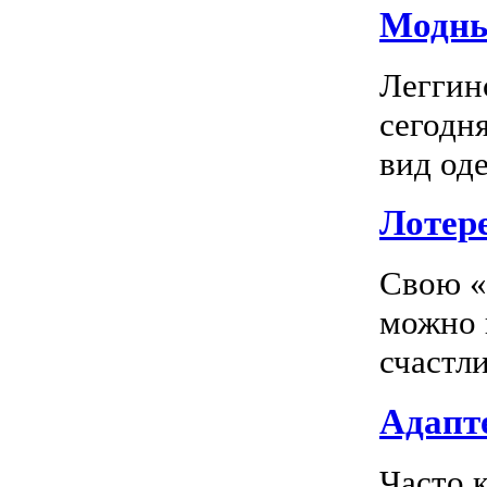
Модны
Леггин
сегодн
вид оде
Лотер
Свою «
можно 
счастл
Адапте
Часто 