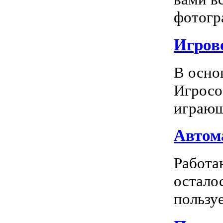
фотогра
Игрово
В осно
Игросо
играющ
Автома
Работа
остало
пользуе