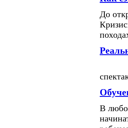
До отк
Кризис
походах
Реальн
Всем
спектак
Обуче
В любо
начина