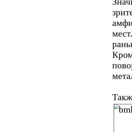
Зна
зрит
амфи
мест
рань
Кро
пов
мета
Так