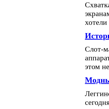
Схватк
экрана
хотели
Истор
Слот-м
аппара
этом не
Модны
Леггин
сегодн