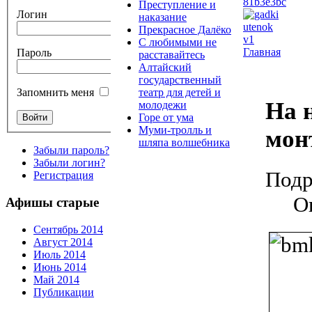
Преступление и
Логин
наказание
Прекрасное Далёко
С любимыми не
Главная
Пароль
расставайтесь
Алтайский
государственный
театр для детей и
Запомнить меня
На 
молодежи
Горе от ума
Муми-тролль и
мон
шляпа волшебника
Забыли пароль?
Забыли логин?
Подр
Регистрация
О
Афишы старые
Сентябрь 2014
Август 2014
Июль 2014
Июнь 2014
Май 2014
Публикации