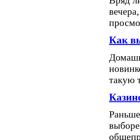
Вряд л
вечера
просмо
Как в
Домашн
новинк
такую т
Казино
Раньше
выборе
общепр