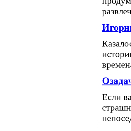
продум
развлеч
Игорны
Казало
истори
времена
Озадач
Если ва
страшн
непосед