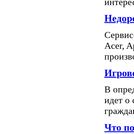
интерес
Недоро
Сервис
Acer, A
произво
Игрово
В опре
идет о
граждан
Что п