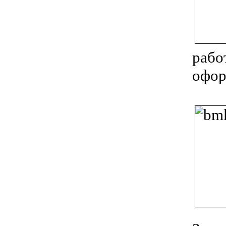
раб
офор