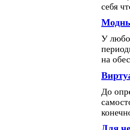
себя чт
Модны
У любо
период
на обес
Вирту
До опр
самосто
конечно
Для ч