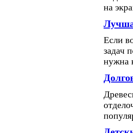
на экра
Лучша
Если в
задач 
нужна к
Долгов
Древес
отдело
популя
Детск