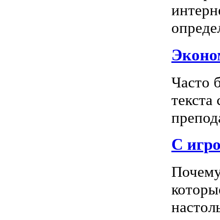
интерн
опреде
Эконом
Часто 
текста
препода
С игро
Почему
которы
настоль