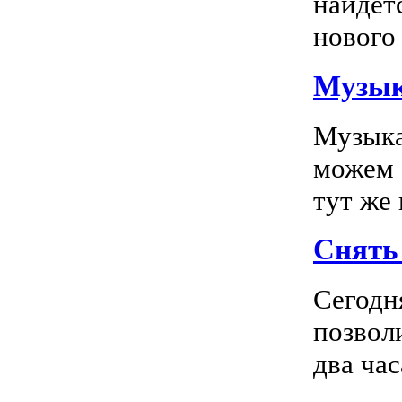
найдет
нового 
Музык
Музыка
можем 
тут же
Снять 
Сегодн
позвол
два час