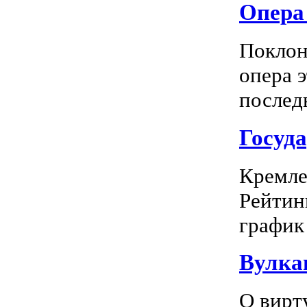
Опера 
Поклон
опера 
последн
Госуд
Кремле
Рейтин
график 
Вулка
О вирт