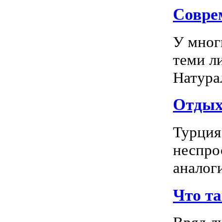
Соврем
У мног
теми л
Натура
Отдых 
Турция
неспро
аналог
Что т