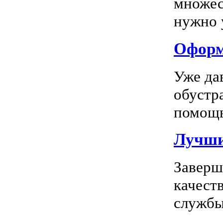
множес
нужно у
Оформл
Уже да
обустр
помощь
Лучшие
Заверш
качест
службы 