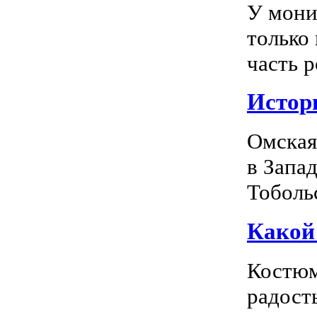
У мони
только
часть р
Истор
Омская
в Запа
Тоболь
Какой
Костюм
радость