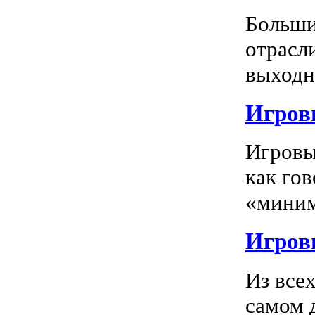
Больши
отрасл
выходно
Игровы
Игровы
как го
«миним
Игровы
Из все
самом 