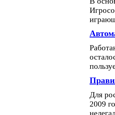
В осно
Игросо
играющ
Автома
Работа
остало
пользуе
Прави
Для ро
2009 го
нелегал