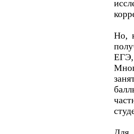
исс
корр
Но, 
полу
ЕГЭ,
Мног
заня
балл
част
студ
Для 