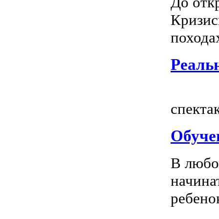
До отк
Кризис
походах
Реальн
Всем
спектак
Обуче
В любо
начина
ребенок