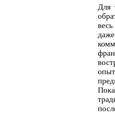
Для 
обра
весь
даже
ком
фран
вост
опыт
пре
Пока
трад
посл