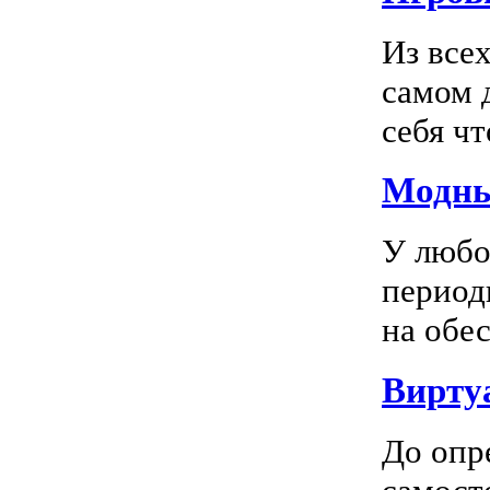
Из все
самом 
себя чт
Модны
У любо
период
на обес
Вирту
До опр