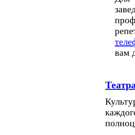
зав
проф
репе
теле
вам 
Театр
Культу
каждог
полноц