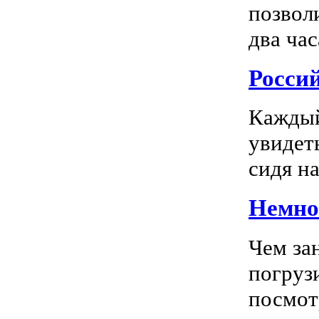
позвол
два час
Росси
Каждый
увидеть
сидя на
Немног
Чем за
погрузи
посмотр