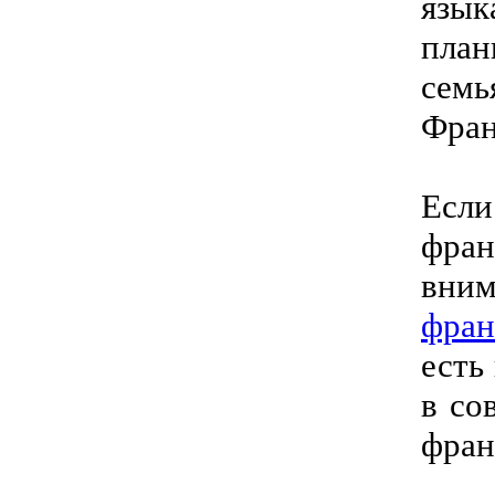
язык
план
семь
Фран
Если
фра
вним
фран
есть
в со
фран