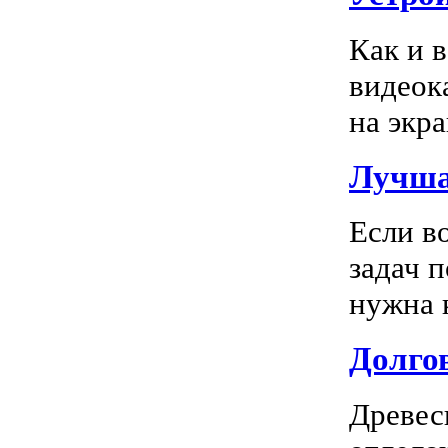
Как и 
видеок
на экра
Лучша
Если в
задач 
нужна к
Долгов
Древес