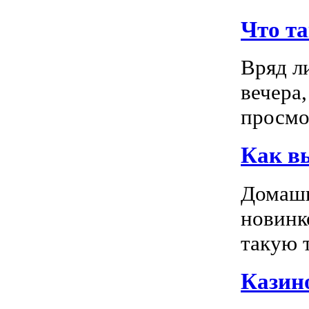
Что т
Вряд л
вечера
просмо
Как в
Домашн
новинк
такую т
Казино