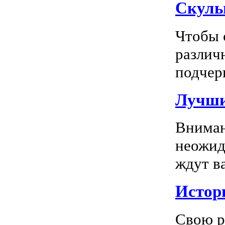
Скуль
Чтобы 
различ
подчерк
Лучши
Вниман
неожид
ждут в
Истор
Свою р