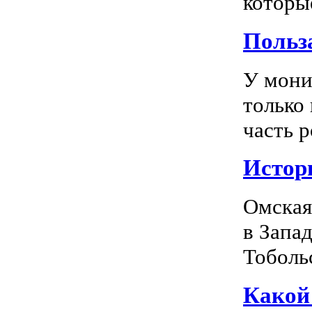
которы
Польз
У мони
только
часть р
Истор
Омская
в Запа
Тоболь
Какой