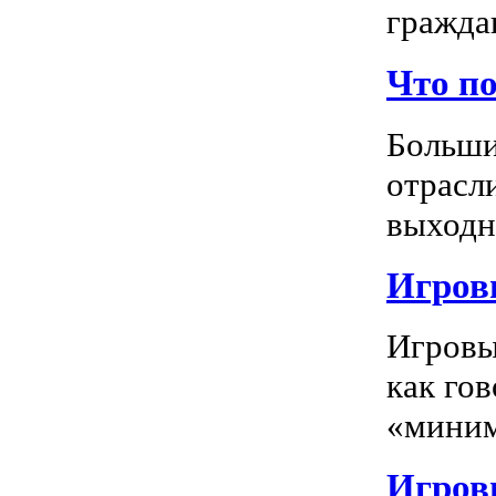
граждан
Что п
Больши
отрасл
выходно
Игровы
Игровы
как го
«миним
Игровы