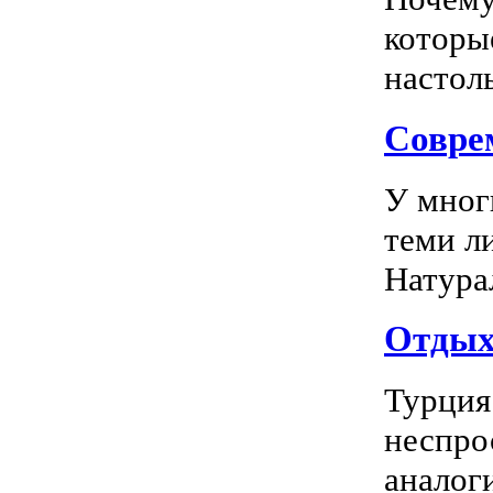
которы
настоль
Соврем
У мног
теми л
Натура
Отдых 
Турция
неспро
аналог