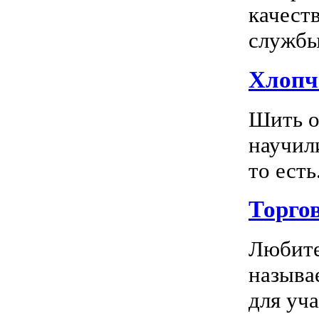
качест
службы 
Хлопч
Шить о
научил
то есть.
Торго
Любите
называ
для уча