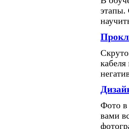
В обуч
этапы.
научить
Прокл
Скруто
кабеля
негатив
Дизай
Фото в
вами в
фотогра