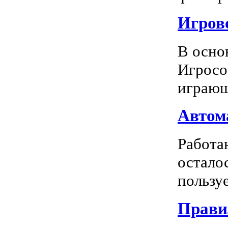
Игрово
В осно
Игросо
играющ
Автома
Работа
остало
пользуе
Прави