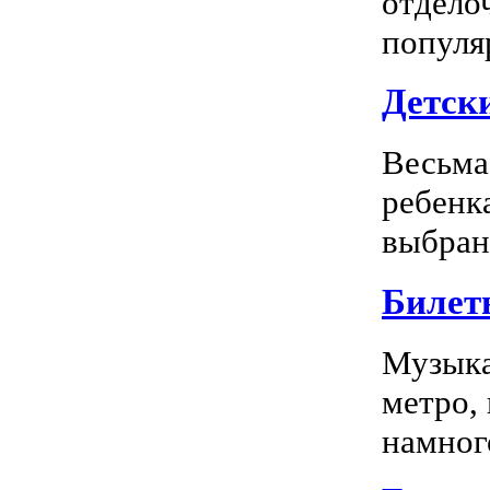
отдело
популя
Детск
Весьма
ребенк
выбран
Билет
Музыка
метро,
намного