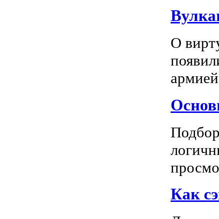
Вулка
О вирт
появил
армией
Основн
Подбор
логичн
просмот
Как сэ