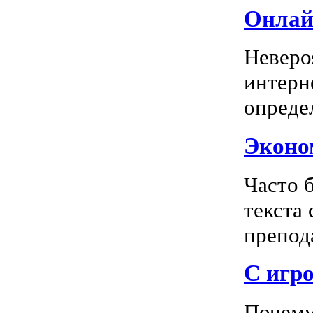
Онлай
Неверо
интерн
опреде
Эконом
Часто 
текста
препода
С игро
Почему