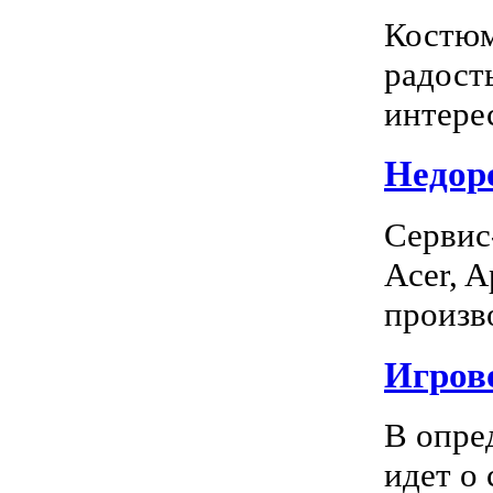
Костюм
радость
интерес
Недоро
Сервис
Acer, A
произво
Игрово
В опре
идет о