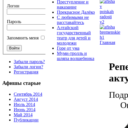
Преступление и
Логин
наказание
Прекрасное Далёко
С любимыми не
Пароль
расставайтесь
Алтайский
государственный
театр для детей и
Запомнить меня
Главная
молодежи
Горе от ума
Муми-тролль и
шляпа волшебника
Забыли пароль?
Реп
Забыли логин?
Регистрация
акт
Афишы старые
Подр
Сентябрь 2014
Август 2014
О
Июль 2014
Июнь 2014
Май 2014
Публикации