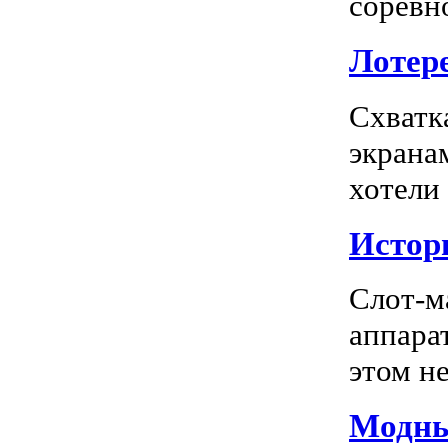
соревно
Лотере
Схватк
экрана
хотели
Истор
Слот-м
аппара
этом не
Модны