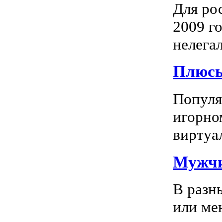
Для ро
2009 го
нелегал
Плюсы
Популяр
игорно
виртуал
Мужчи
В разн
или ме