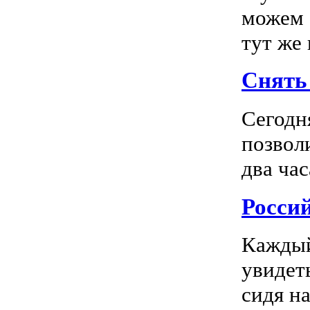
можем 
тут же
Снять 
Сегодн
позвол
два час
Росси
Каждый
увидеть
сидя на