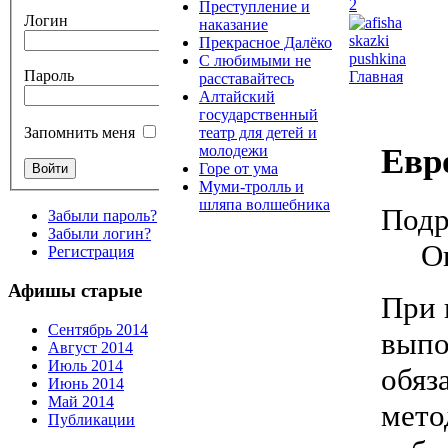
Преступление и
Логин
наказание
Прекрасное Далёко
С любимыми не
Пароль
Главная
расставайтесь
Алтайский
государственный
театр для детей и
Запомнить меня
Евр
молодежи
Горе от ума
Муми-тролль и
шляпа волшебника
Подр
Забыли пароль?
Забыли логин?
О
Регистрация
Афишы старые
При 
Сентябрь 2014
выпо
Август 2014
Июль 2014
обяз
Июнь 2014
Май 2014
мето
Публикации