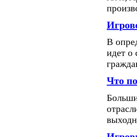
произво
Игрово
В опре
идет о
граждан
Что п
Больши
отрасл
выходно
Игровы