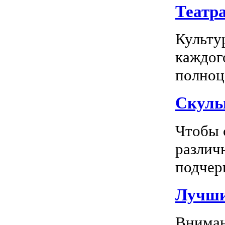
Театр
Культу
каждог
полноц
Скуль
Чтобы 
различ
подчерк
Лучши
Вниман