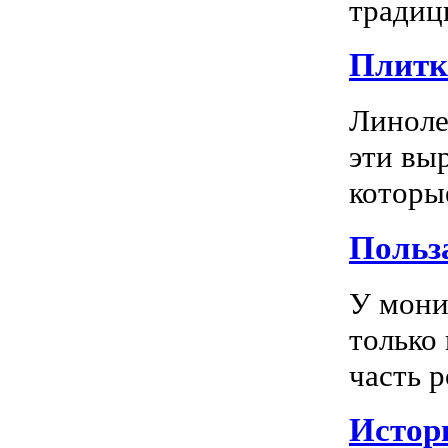
традиц
Плитка
Линоле
эти вы
которы
Польз
У мони
только
часть р
Истор