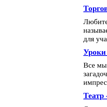
Торго
Любите
называ
для уча
Уроки 
Все мы
загадо
импресс
Театр