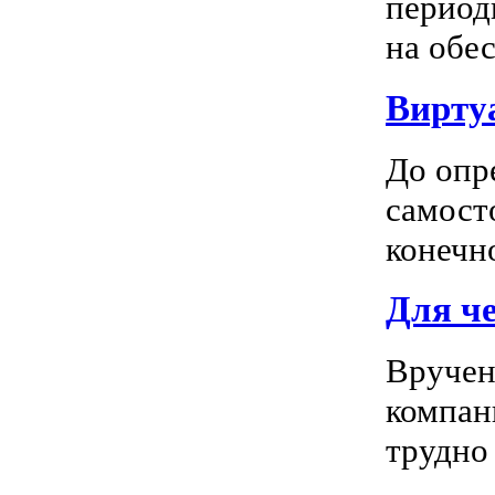
период
на обес
Вирту
До опр
самосто
конечно
Для ч
Вручен
компан
трудно 