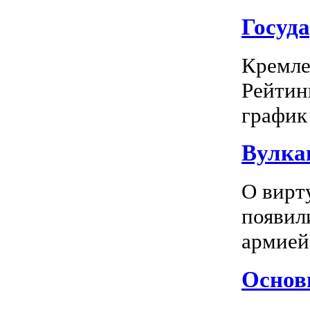
Госуд
Кремле
Рейтин
график 
Вулка
О вирт
появил
армией
Основн