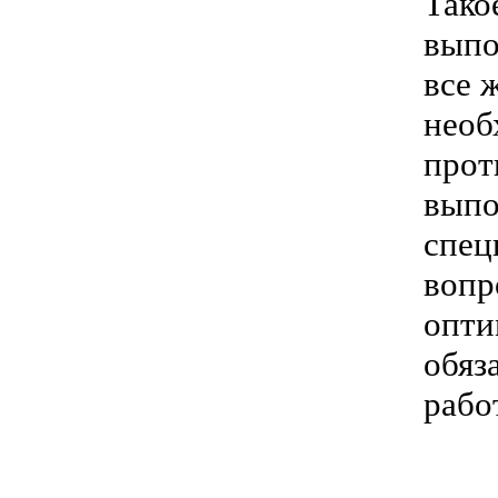
Тако
выпо
все 
необ
прот
выпо
спец
вопр
опти
обяз
рабо