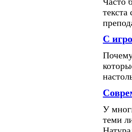
Часто 
текста
препода
С игро
Почему
которы
настоль
Соврем
У мног
теми л
Натура