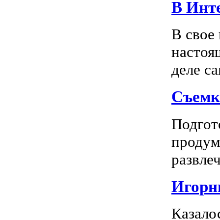
В Инте
В свое
настоя
деле са
Съемк
Подгото
продум
развлеч
Игорны
Казало