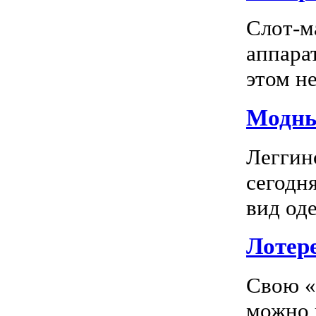
Слот-м
аппара
этом не
Модны
Леггин
сегодн
вид оде
Лотер
Свою «
можно 