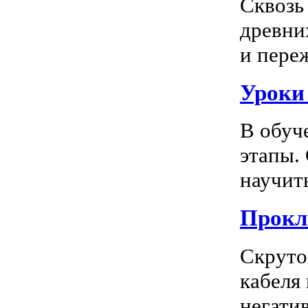
Сквозь
древни
и пере
Уроки
В обуч
этапы.
научить
Прокл
Скруто
кабеля
негатив