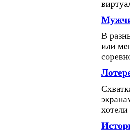
виртуал
Мужчи
В разн
или ме
соревно
Лотере
Схватк
экрана
хотели
Истор