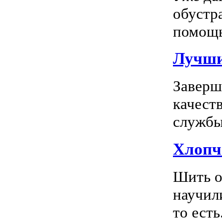
обустр
помощь
Лучшие
Заверш
качест
службы 
Хлопч
Шить о
научил
то есть.