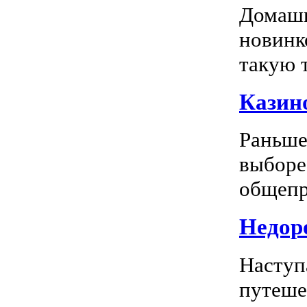
Домашн
новинк
такую т
Казино
Раньше
выборе
общепр
Недоро
Наступ
путеше