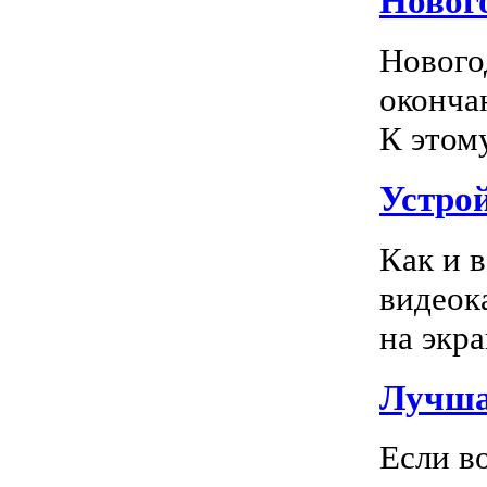
Новог
Нового
оконча
К этом
Устро
Как и 
видеок
на экра
Лучша
Если в