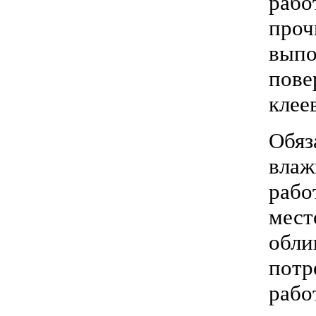
рабо
проч
выпо
пове
клее
Обяз
влаж
рабо
мест
обли
потр
рабо