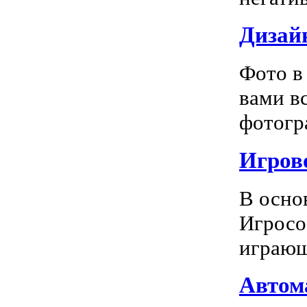
Дизай
Фото в
вами в
фотогра
Игрово
В осно
Игросо
играющ
Автома