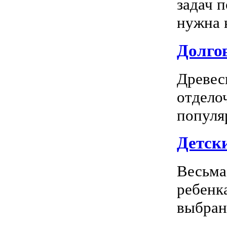
задач 
нужна к
Долгов
Древес
отдело
популя
Детск
Весьма
ребенк
выбран