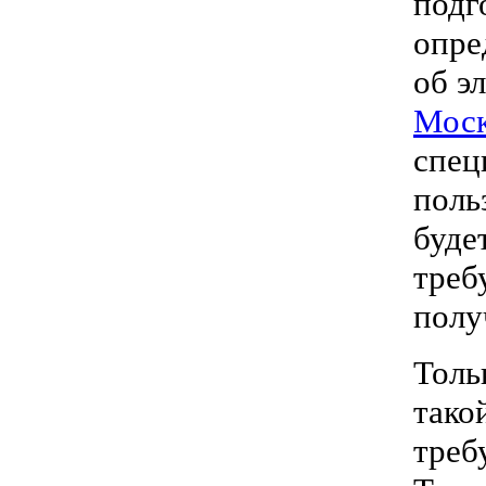
подг
опре
об э
Мос
спец
поль
буде
треб
полу
Толь
тако
треб