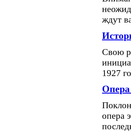
неожид
ждут в
Истор
Свою р
инициа
1927 го
Опера 
Поклон
опера 
последн