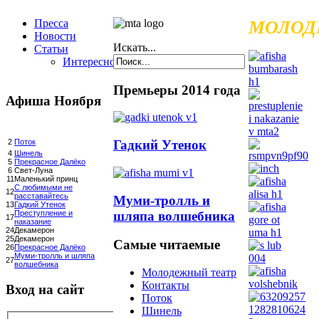
Пресса
МОЛОД
Новости
Искать...
Статьи
Интересное
Премьеры 2014 года
Афиша Ноября
Гадкий Утенок
2
Поток
4
Шинель
5
Прекрасное Далёко
6
Свет-Луна
11
Маленький принц
С любимыми не
12
расставайтесь
Муми-тролль и
13
Гадкий Утенок
шляпа волшебника
Преступление и
17
наказание
24
Декамерон
25
Декамерон
Самые читаемые
26
Прекрасное Далёко
Муми-тролль и шляпа
27
волшебника
Молодежный театр
Контакты
Вход на сайт
Поток
Шинель