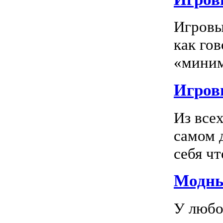
Игровы
как го
«миним
Игровы
Из все
самом 
себя чт
Модны
У любо