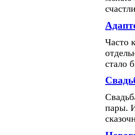
счастл
Адапте
Часто 
отдель
стало 
Свадь
Свадьб
пары. 
сказочн