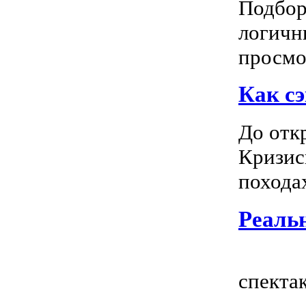
Подбор
логичн
просмот
Как сэ
До отк
Кризис
походах
Реальн
Всем
спектак