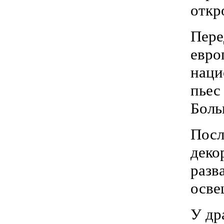
откр
Пере
евро
наци
пьес
Боль
Посл
деко
разв
осве
У др