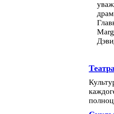
уваж
драм
Глав
Marg
Дэви
Театр
Культу
каждог
полноц