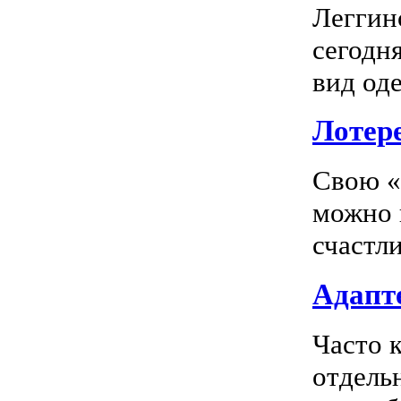
Леггин
сегодн
вид оде
Лотер
Свою «
можно 
счастл
Адапте
Часто 
отдель