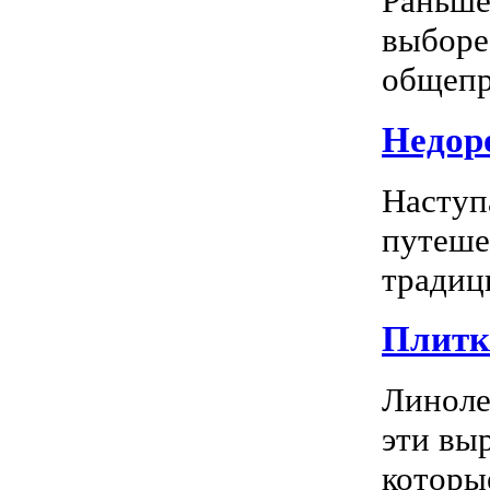
Раньше
выборе
общепр
Недоро
Наступ
путеше
традиц
Плитка
Линоле
эти вы
которы