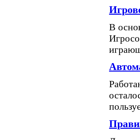
Игрово
В осно
Игросо
играющ
Автома
Работа
остало
пользуе
Прави