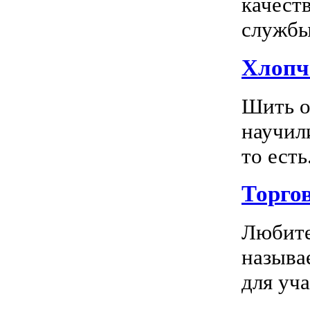
качест
службы 
Хлопч
Шить о
научил
то есть.
Торго
Любите
называ
для уча