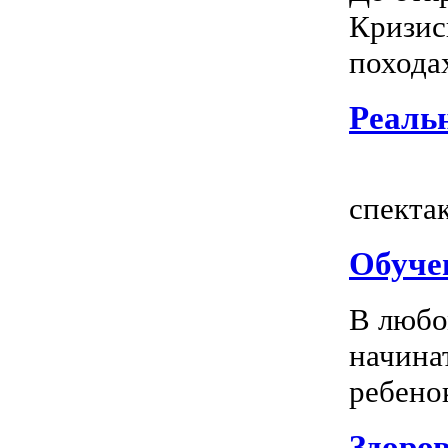
Кризис
походах
Реальн
Всем
спектак
Обуче
В любо
начина
ребенок
Здоров