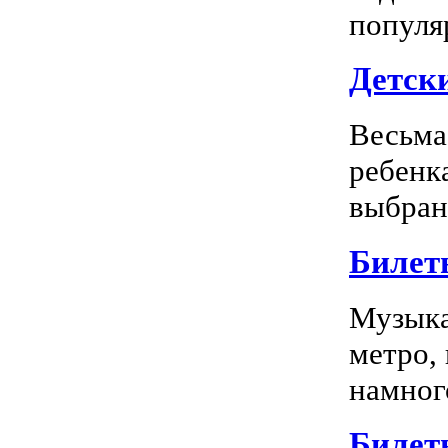
популя
Детск
Весьма
ребенк
выбран
Билет
Музыка
метро,
намного
Билет