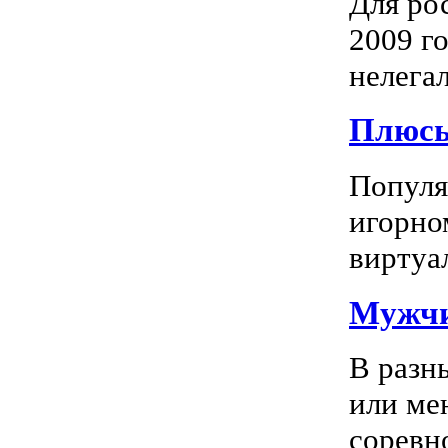
Для ро
2009 го
нелегал
Плюсы
Популяр
игорно
виртуал
Мужчи
В разн
или ме
соревно