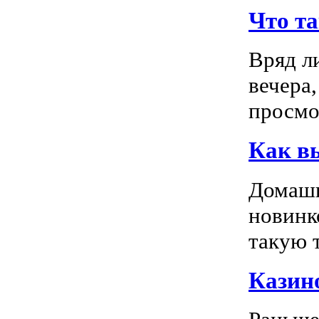
Что т
Вряд л
вечера
просмо
Как в
Домашн
новинк
такую т
Казино