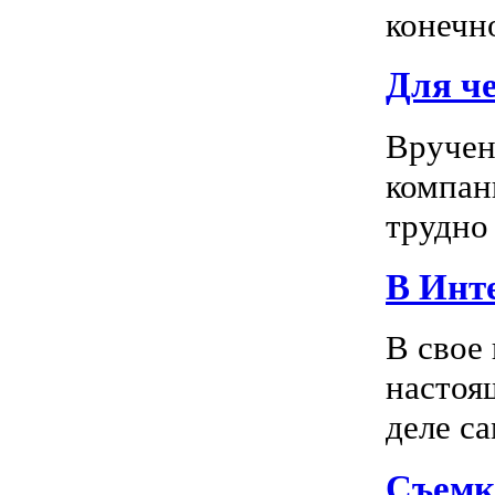
конечно
Для ч
Вручен
компан
трудно 
В Инте
В свое
настоя
деле са
Съемк