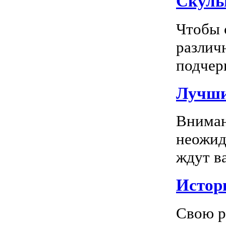
Скуль
Чтобы 
различ
подчерк
Лучши
Вниман
неожид
ждут в
Истор
Свою р