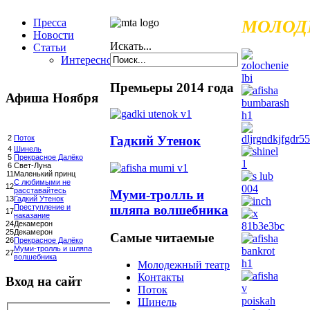
Пресса
МОЛОД
Новости
Искать...
Статьи
Интересное
Премьеры 2014 года
Афиша Ноября
Гадкий Утенок
2
Поток
4
Шинель
5
Прекрасное Далёко
6
Свет-Луна
11
Маленький принц
С любимыми не
12
расставайтесь
Муми-тролль и
13
Гадкий Утенок
шляпа волшебника
Преступление и
17
наказание
24
Декамерон
25
Декамерон
Самые читаемые
26
Прекрасное Далёко
Муми-тролль и шляпа
27
волшебника
Молодежный театр
Контакты
Вход на сайт
Поток
Шинель