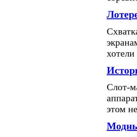
Лотере
Схватк
экрана
хотели
Истор
Слот-м
аппара
этом не
Модны