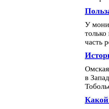
Польз
У мони
только
часть р
Истор
Омская
в Запа
Тоболь
Какой