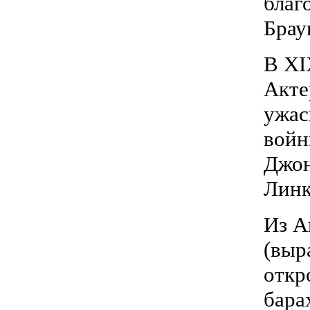
благ
Брау
В XI
Акте
ужас
войн
Джон
Линк
Из А
(выр
откр
бара