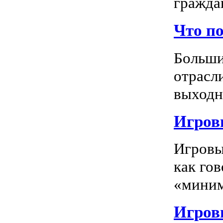
граждан
Что п
Больши
отрасл
выходно
Игровы
Игровы
как го
«миним
Игровы