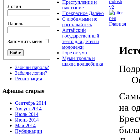
Преступление и
Логин
наказание
Прекрасное Далёко
С любимыми не
Пароль
Главная
расставайтесь
Алтайский
государственный
театр для детей и
Запомнить меня
Ист
молодежи
Горе от ума
Муми-тролль и
шляпа волшебника
Подр
Забыли пароль?
Забыли логин?
О
Регистрация
Афишы старые
Самы
Сентябрь 2014
на о
Август 2014
Июль 2014
Брес
Июнь 2014
Май 2014
была
Публикации