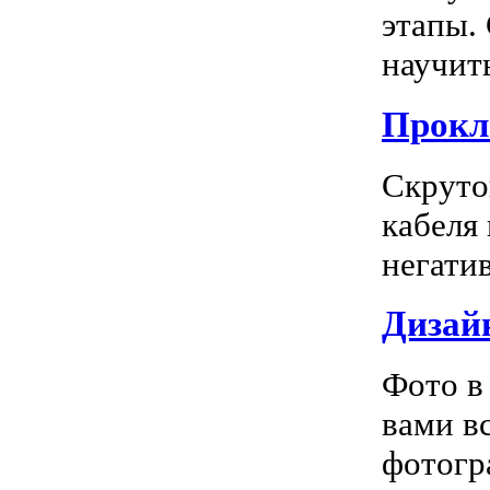
этапы.
научить
Прокл
Скруто
кабеля
негатив
Дизай
Фото в
вами в
фотогра