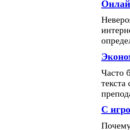
Онлай
Неверо
интерн
опреде
Эконом
Часто 
текста
препода
С игро
Почему