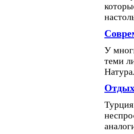
которы
настоль
Соврем
У мног
теми л
Натура
Отдых 
Турция
неспро
аналог