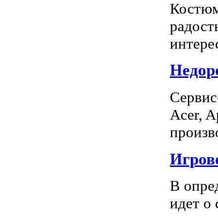
Костюм
радость
интерес
Недоро
Сервис
Acer, A
произво
Игрово
В опре
идет о