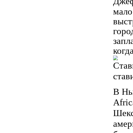
Джеф
мало
выст
горо
запл
когд
Став
став
В Нь
Afri
Шекс
амер