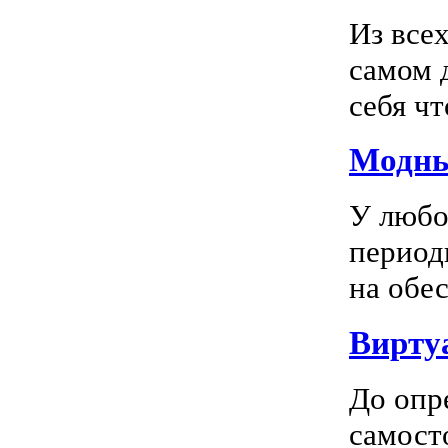
Из все
самом 
себя чт
Модны
У любо
период
на обес
Вирту
До опр
самосто