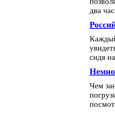
позвол
два час
Росси
Каждый
увидеть
сидя на
Немног
Чем за
погрузи
посмотр