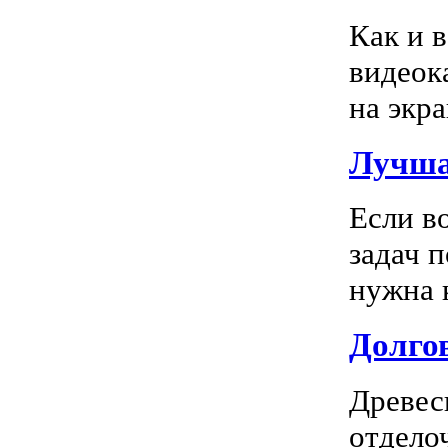
Как и 
видеок
на экра
Лучша
Если в
задач 
нужна к
Долгов
Древес
отдело