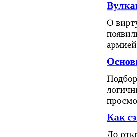
Вулка
О вирт
появил
армией
Основн
Подбор
логичн
просмот
Как сэ
До отк