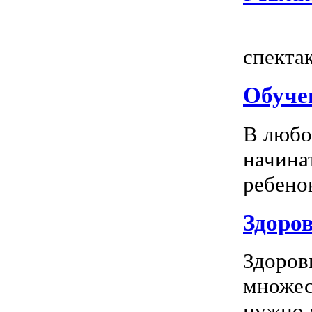
Всем
спектак
Обуче
В любо
начина
ребенок
Здоров
Здоров
множес
нужно у