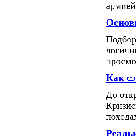
армией
Основн
Подбор
логичн
просмот
Как сэ
До отк
Кризис
походах
Реальн