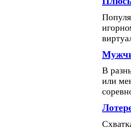
Плюсы
Популяр
игорно
виртуал
Мужчи
В разн
или ме
соревно
Лотере
Схватк