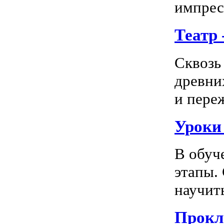
импресс
Театр
Сквозь
древни
и пере
Уроки
В обуч
этапы.
научить
Прокл