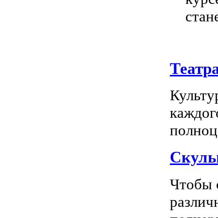
стан
Театр
Культу
каждог
полноц
Скуль
Чтобы 
различ