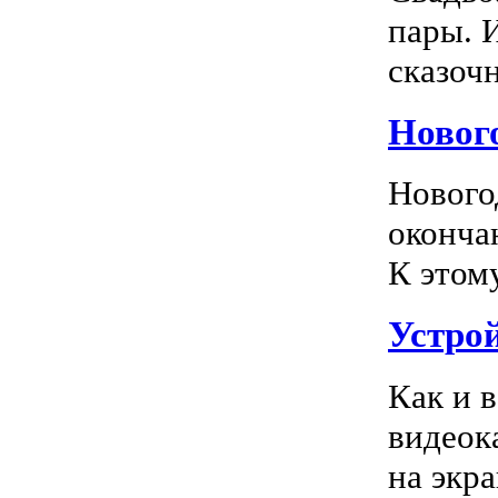
пары. 
сказочн
Новог
Нового
оконча
К этом
Устро
Как и 
видеок
на экра