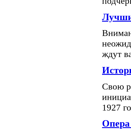
подчерк
Лучши
Вниман
неожид
ждут в
Истор
Свою р
инициа
1927 го
Опера 