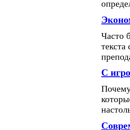
опреде
Эконом
Часто 
текста
препода
С игро
Почему
которы
настоль
Соврем