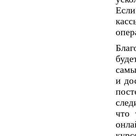
Если
касс
опер
Благ
буде
самы
и до
пост
след
что 
онла
курс