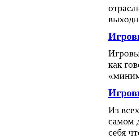
отрасл
выходно
Игровы
Игровы
как го
«миним
Игровы
Из все
самом 
себя чт