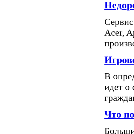
Недоро
Сервис
Acer, A
произво
Игрово
В опре
идет о
граждан
Что п
Больши