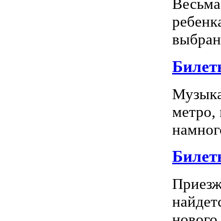
Весьма
ребенк
выбран
Билет
Музыка
метро,
намного
Билет
Приезж
найдет
нового 