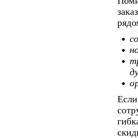
Поми
зака
рядо
с
н
т
д
о
Есл
сотр
гибк
скид