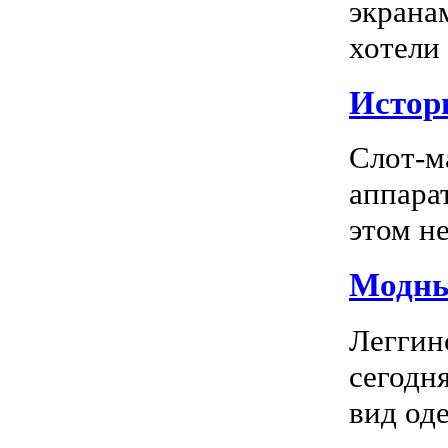
экрана
хотели
Истор
Слот-м
аппара
этом не
Модны
Леггин
сегодн
вид оде