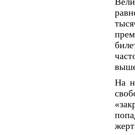
Вел
равн
тыся
прем
биле
част
выше
На н
своб
«за
попа
жерт