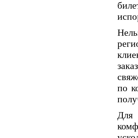
биле
испо
Нел
реги
клие
зака
свяж
по к
полу
Для 
ком
уско