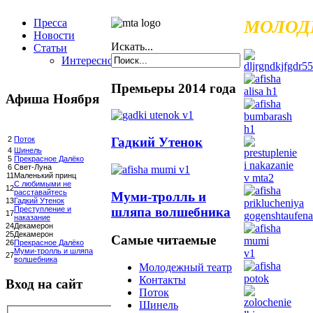
Пресса
МОЛОД
Новости
Искать...
Статьи
Интересное
Премьеры 2014 года
Афиша Ноября
Гадкий Утенок
2
Поток
4
Шинель
5
Прекрасное Далёко
6
Свет-Луна
11
Маленький принц
С любимыми не
12
расставайтесь
Муми-тролль и
13
Гадкий Утенок
шляпа волшебника
Преступление и
17
наказание
24
Декамерон
25
Декамерон
Самые читаемые
26
Прекрасное Далёко
Муми-тролль и шляпа
27
волшебника
Молодежный театр
Контакты
Вход на сайт
Поток
Шинель