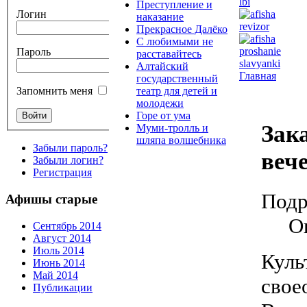
Преступление и
Логин
наказание
Прекрасное Далёко
С любимыми не
Пароль
расставайтесь
Алтайский
Главная
государственный
театр для детей и
Запомнить меня
молодежи
Горе от ума
Зак
Муми-тролль и
шляпа волшебника
Забыли пароль?
веч
Забыли логин?
Регистрация
Подр
Афишы старые
О
Сентябрь 2014
Август 2014
Июль 2014
Куль
Июнь 2014
Май 2014
сво
Публикации