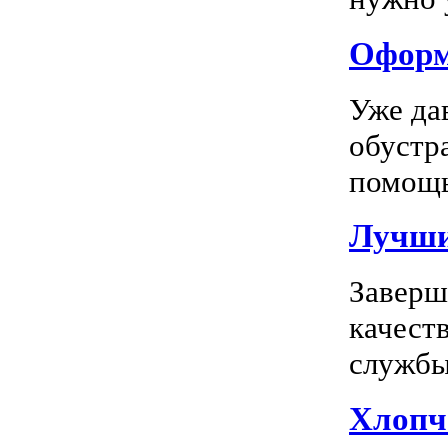
Оформл
Уже да
обустр
помощь
Лучшие
Заверш
качест
службы 
Хлопч