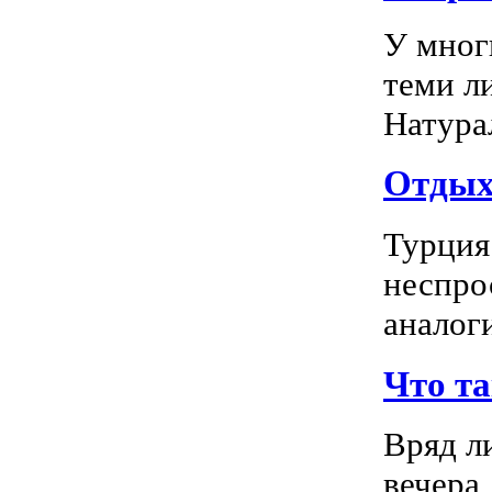
У мног
теми л
Натура
Отдых 
Турция
неспро
аналог
Что т
Вряд л
вечера