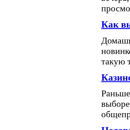
просмо
Как в
Домашн
новинк
такую т
Казино
Раньше
выборе
общепр