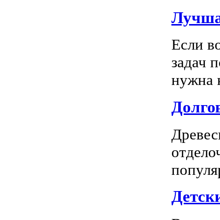
Лучша
Если в
задач 
нужна к
Долгов
Древес
отдело
популя
Детск