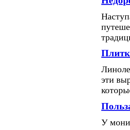
Недоро
Наступ
путеше
традиц
Плитка
Линоле
эти вы
которы
Польз
У мони