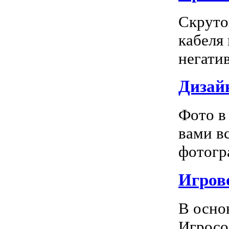
Скруто
кабеля
негатив
Дизай
Фото в
вами в
фотогра
Игрово
В осно
Игросо