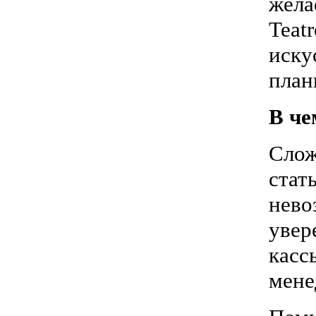
жела
Teat
иску
план
В че
Слож
стат
нев
увер
кас
мене