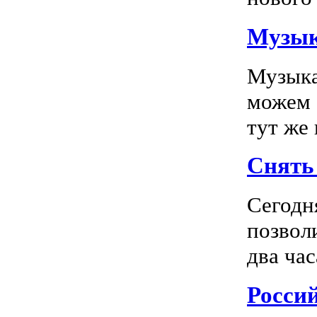
Музык
Музыка
можем 
тут же
Снять 
Сегодн
позвол
два час
Росси