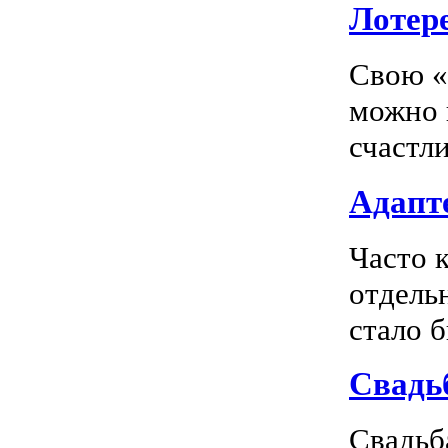
Лотер
Свою «
можно 
счастл
Адапте
Часто 
отдель
стало 
Свадь
Свадьб