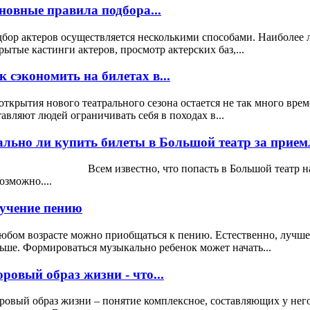
новные правила подбора...
бор актеров осуществляется несколькими способами. Наиболее 
рытые кастинги актеров, просмотр актерских баз,...
к сэкономить на билетах в...
открытия нового театрального сезона остается не так много вре
тавляют людей ограничивать себя в походах в...
ально ли купить билеты в Большой театр за прием
ем известно, что попасть в Большой театр на спект
озможно....
учение пению
юбом возрасте можно приобщаться к пению. Естественно, лучше 
ьше. Формироваться музыкально ребенок может начать...
оровый образ жизни - что...
ровый образ жизни – понятие комплексное, составляющих у нег