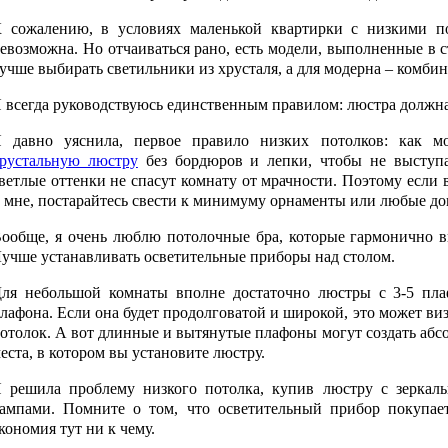
 сожалению, в условиях маленькой квартирки с низкими п
евозможна. Но отчаиваться рано, есть модели, выполненные в с
учше выбирать светильники из хрусталя, а для модерна – комб
 всегда руководствуюсь единственным правилом: люстра должна
 давно уяснила, первое правило низких потолков: как 
рустальную люстру
без бордюров и лепки, чтобы не выступа
ветлые оттенки не спасут комнату от мрачности. Поэтому если 
 мне, постарайтесь свести к минимуму орнаменты или любые до
ообще, я очень люблю потолочные бра, которые гармонично в
учше устанавливать осветительные приборы над столом.
ля небольшой комнаты вполне достаточно люстры с 3-5 пл
лафона. Если она будет продолговатой и широкой, это может ви
отолок. А вот длинные и вытянутые плафоны могут создать абс
еста, в котором вы установите люстру.
 решила проблему низкого потолка, купив люстру с зеркал
ампами. Помните о том, что осветительный прибор покупает
кономия тут ни к чему.