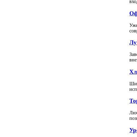
вхо
Оф
Уже
сов
Лу
Зав
вне
Хл
Шит
исп
То
Люб
поз
Ур