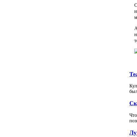
С
и
м
А
н
т
Те
Кул
был
Ск
Что
поз
Лу