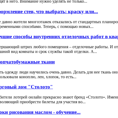
дят в него. Внимание нужно уделять не только...
ормление стен, что выбрать: краску или...
 давно жители многоэтажек отказались от стандартных планиро
ременными способами. Теперь, с помощью новых...
чшие способы внутренних отделочных работ в квар
ершающий штрих любого помещения – отделочные работы. И от к
шний вид комнаты и срок службы такой отделки. А...
опчатобумажные ткани
ь одежду люди научились очень давно. Делать для нее ткань он
ользовали коноплю, лен, хлопок, то есть...
рговый дом "Столото"
ители лотерей онлайн прекрасно знают бренд «Столото». Именн
воляющий приобрести билеты для участия во...
оки рисования маслом - обучение...