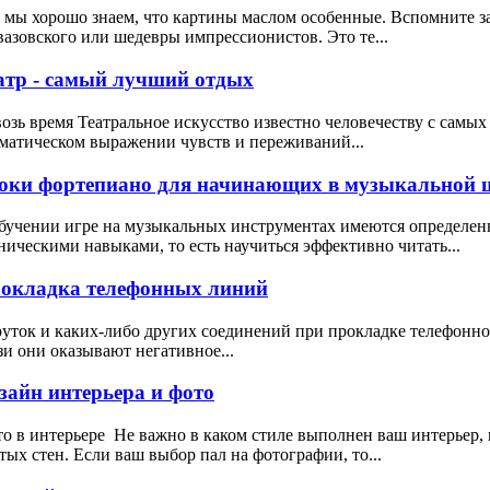
 мы хорошо знаем, что картины маслом особенные. Вспомните 
азовского или шедевры импрессионистов. Это те...
атр - самый лучший отдых
озь время Театральное искусство известно человечеству с самых
матическом выражении чувств и переживаний...
оки фортепиано для начинающих в музыкальной ш
бучении игре на музыкальных инструментах имеются определен
ническими навыками, то есть научиться эффективно читать...
окладка телефонных линий
уток и каких-либо других соединений при прокладке телефонног
зи они оказывают негативное...
зайн интерьера и фото
о в интерьере Не важно в каком стиле выполнен ваш интерьер, 
тых стен. Если ваш выбор пал на фотографии, то...