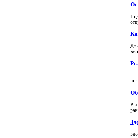
Ос
Под
отк
Ка
До 
зас
Ре
Вс
нев
Об
В л
ран
Зд
Здо