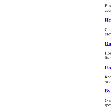
Вни
соб
Ис
Сво
это
Оп
Пок
был
Го
Кре
что
Ву
О в
дос