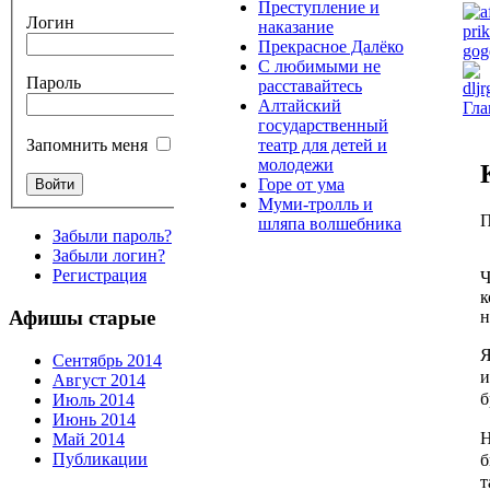
Преступление и
Логин
наказание
Прекрасное Далёко
С любимыми не
Пароль
расставайтесь
Алтайский
Гла
государственный
театр для детей и
Запомнить меня
молодежи
Горе от ума
Муми-тролль и
П
шляпа волшебника
Забыли пароль?
Забыли логин?
Регистрация
Ч
к
Афишы старые
н
Я
Сентябрь 2014
и
Август 2014
б
Июль 2014
Июнь 2014
Н
Май 2014
Публикации
б
т