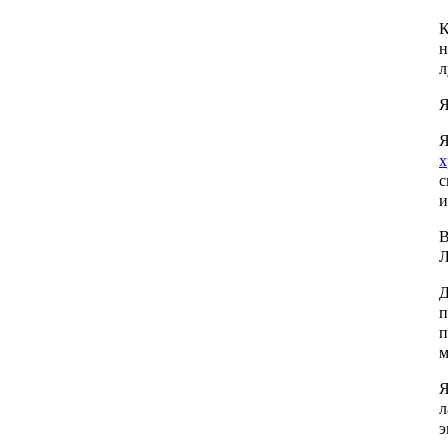
К
н
л
Я
Я
х
с
и
В
Л
Д
п
п
м
Я
л
э