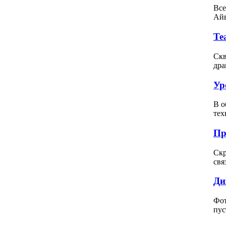
Все
Айв
Те
Скв
дра
Ур
В о
тех
Пр
Скр
свя
Ди
Фот
пус