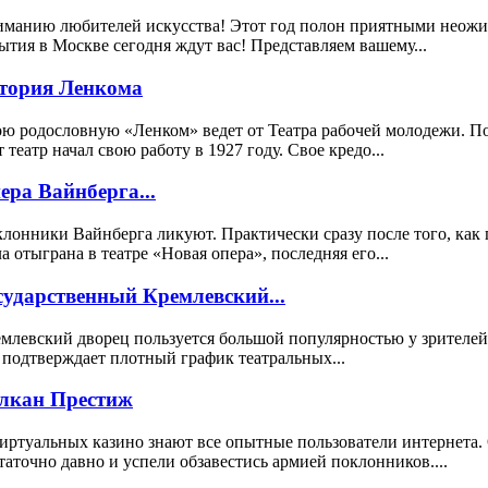
манию любителей искусства! Этот год полон приятными неожида
ытия в Москве сегодня ждут вас! Представляем вашему...
тория Ленкома
ю родословную «Ленком» ведет от Театра рабочей молодежи. 
т театр начал свою работу в 1927 году. Свое кредо...
ера Вайнберга...
лонники Вайнберга ликуют. Практически сразу после того, как 
а отыграна в театре «Новая опера», последняя его...
сударственный Кремлевский...
млевский дворец пользуется большой популярностью у зрителей
 подтверждает плотный график театральных...
лкан Престиж
иртуальных казино знают все опытные пользователи интернета.
таточно давно и успели обзавестись армией поклонников....