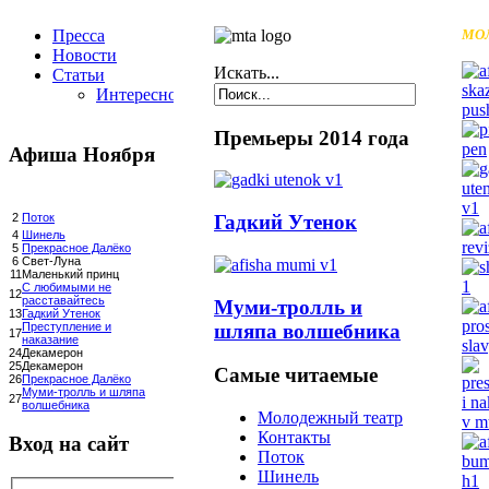
Пресса
МО
Новости
Искать...
Статьи
Интересное
Премьеры 2014 года
Афиша Ноября
Гадкий Утенок
2
Поток
4
Шинель
5
Прекрасное Далёко
6
Свет-Луна
11
Маленький принц
С любимыми не
12
расставайтесь
Муми-тролль и
13
Гадкий Утенок
шляпа волшебника
Преступление и
17
наказание
24
Декамерон
25
Декамерон
Самые читаемые
26
Прекрасное Далёко
Муми-тролль и шляпа
27
волшебника
Молодежный театр
Контакты
Вход на сайт
Поток
Шинель