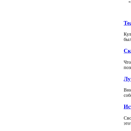
«
Те
Кул
был
Ск
Что
поз
Лу
Вни
соб
Ис
Сво
это