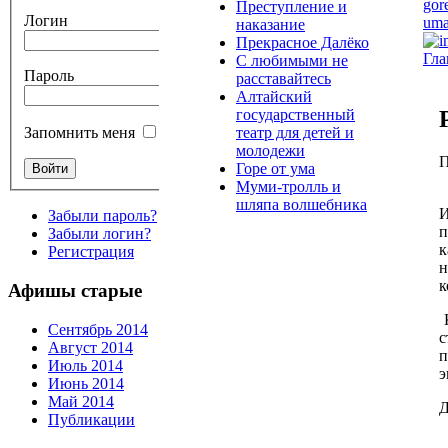
Преступление и
Логин
наказание
Прекрасное Далёко
Гла
С любимыми не
Пароль
расставайтесь
Алтайский
государственный
театр для детей и
Запомнить меня
молодежи
П
Горе от ума
Муми-тролль и
шляпа волшебника
И
Забыли пароль?
п
Забыли логин?
к
Регистрация
н
к
Афишы старые
К
Сентябрь 2014
с
Август 2014
п
Июль 2014
э
Июнь 2014
Май 2014
Д
Публикации