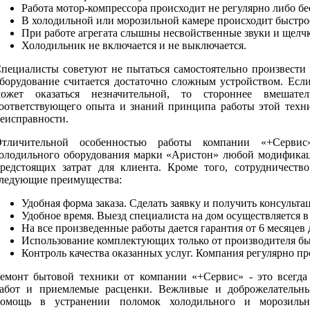
Работа мотор-компрессора происходит не регулярно либо б
В холодильной или морозильной камере происходит быстро
При работе агрегата слышны несвойственные звуки и щелч
Холодильник не включается и не выключается.
пециалисты советуют не пытаться самостоятельно произвести 
борудование считается достаточно сложным устройством. Есл
ожет оказаться незначительной, то стороннее вмешател
оответствующего опыта и знаний принципа работы этой техн
еисправности.
тличительной особенностью работы компании «+Сервис
олодильного оборудования марки «Аристон» любой модификаци
редстоящих затрат для клиента. Кроме того, сотрудничеств
ледующие преимущества:
Удобная форма заказа. Сделать заявку и получить консульт
Удобное время. Выезд специалиста на дом осуществляется в 
На все произведенные работы дается гарантия от 6 месяцев 
Использование комплектующих только от производителя б
Контроль качества оказанных услуг. Компания регулярно п
емонт бытовой техники от компании «+Сервис» - это всегда
абот и приемлемые расценки. Вежливые и доброжелательны
омощь в устранении поломок холодильного и морозильно