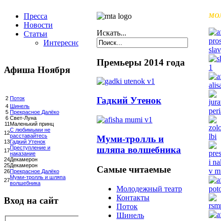
Пресса
МО
Новости
Искать...
Статьи
Интересное
Премьеры 2014 года
Афиша Ноября
Гадкий Утенок
2
Поток
4
Шинель
5
Прекрасное Далёко
6
Свет-Луна
11
Маленький принц
С любимыми не
12
расставайтесь
Муми-тролль и
13
Гадкий Утенок
шляпа волшебника
Преступление и
17
наказание
24
Декамерон
25
Декамерон
Самые читаемые
26
Прекрасное Далёко
Муми-тролль и шляпа
27
волшебника
Молодежный театр
Контакты
Вход на сайт
Поток
Шинель