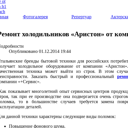
вная
Фотогалерея
Репертуар
Актерск
Ремонт холодильников «Аристон» от ко
одробности
Опубликовано 01.12.2014 19:44
тальянские бренды бытовой техники для российских потреби
олучает холодильное оборудование от компании «Аристон»
ачественная техника может выйти из строя. В этом случа
еисправности. Заказать быстрый и профессиональный
ремо
омпании «+Сервис».
ак показывает многолетний опыт сервисных центров продукци
троя, так при ее производстве она подвергается очень строго
оломка, то в большинстве случаев требуется замена пов
ксплуатации деталей.
ля данной техники характерны следующие виды поломок:
Повышение фонового шума.