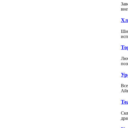
Зав
вне
Хл
Шит
исп
То
Люб
поз
Ур
Все
Айв
Те
Скв
дра