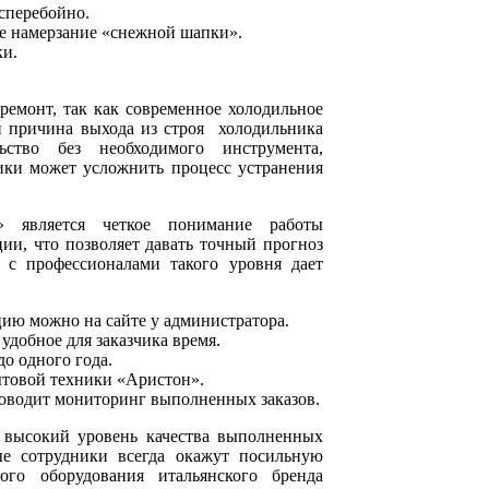
есперебойно.
е намерзание «снежной шапки».
ки.
ремонт, так как современное холодильное
и причина выхода из строя холодильника
ьство без необходимого инструмента,
ики может усложнить процесс устранения
» является четкое понимание работы
и, что позволяет давать точный прогноз
о с профессионалами такого уровня дает
ацию можно на сайте у администратора.
удобное для заказчика время.
до одного года.
ытовой техники «Аристон».
роводит мониторинг выполненных заказов.
 высокий уровень качества выполненных
е сотрудники всегда окажут посильную
го оборудования итальянского бренда