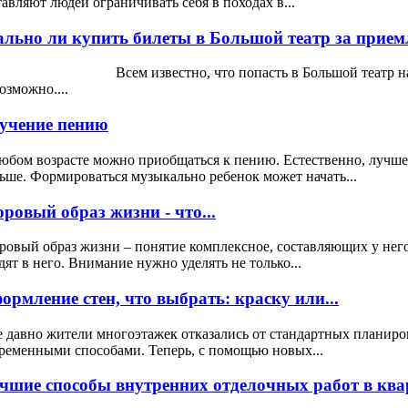
тавляют людей ограничивать себя в походах в...
ально ли купить билеты в Большой театр за прием
ем известно, что попасть в Большой театр на спект
озможно....
учение пению
юбом возрасте можно приобщаться к пению. Естественно, лучше 
ьше. Формироваться музыкально ребенок может начать...
оровый образ жизни - что...
ровый образ жизни – понятие комплексное, составляющих у нег
дят в него. Внимание нужно уделять не только...
ормление стен, что выбрать: краску или...
 давно жители многоэтажек отказались от стандартных планиро
ременными способами. Теперь, с помощью новых...
чшие способы внутренних отделочных работ в квар