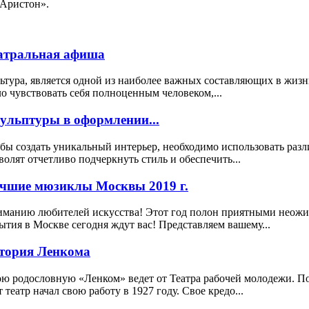
Аристон».
атральная афиша
ьтура, является одной из наиболее важных составляющих в жизн
о чувствовать себя полноценным человеком,...
ульптуры в оформлении...
бы создать уникальный интерьер, необходимо использовать раз
волят отчетливо подчеркнуть стиль и обеспечить...
чшие мюзиклы Москвы 2019 г.
манию любителей искусства! Этот год полон приятными неожида
ытия в Москве сегодня ждут вас! Представляем вашему...
тория Ленкома
ю родословную «Ленком» ведет от Театра рабочей молодежи. 
т театр начал свою работу в 1927 году. Свое кредо...