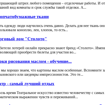
ершающий штрих любого помещения – отделочные работы. И от к
шний вид комнаты и срок службы такой отделки. А...
опчатобумажные ткани
ь одежду люди научились очень давно. Делать для нее ткань он
ользовали коноплю, лен, хлопок, то есть...
рговый дом "Столото"
ители лотерей онлайн прекрасно знают бренд «Столото». Именн
воляющий приобрести билеты для участия во...
оки рисования маслом - обучение...
 мы хорошо знаем, что картины маслом особенные. Вспомните 
азовского или шедевры импрессионистов. Это те...
атр - самый лучший отдых
озь время Театральное искусство известно человечеству с самых
матическом выражении чувств и переживаний...