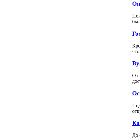
Оп
Пок
был
Го
Кре
что
Ву
О в
дос
Ос
Под
отк
Ка
До 