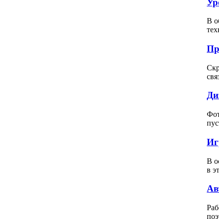
Ур
В о
тех
Пр
Скр
свя
Ди
Фот
пус
Иг
В о
в э
Ав
Раб
поэ