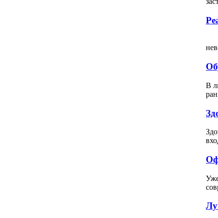
зас
Ре
Вс
нев
Об
В л
ран
Зд
Здо
вхо
Оф
Уже
сов
Лу