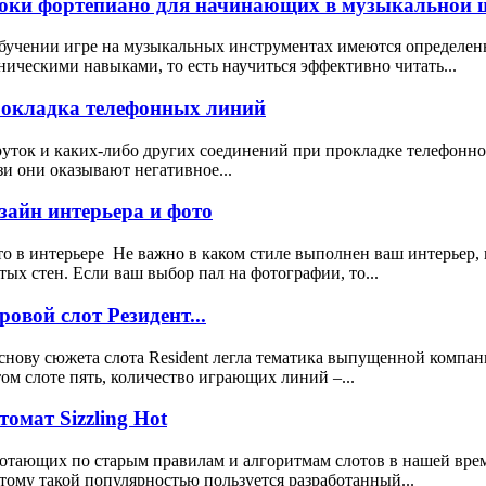
оки фортепиано для начинающих в музыкальной ш
бучении игре на музыкальных инструментах имеются определен
ническими навыками, то есть научиться эффективно читать...
окладка телефонных линий
уток и каких-либо других соединений при прокладке телефонног
зи они оказывают негативное...
зайн интерьера и фото
о в интерьере Не важно в каком стиле выполнен ваш интерьер, 
тых стен. Если ваш выбор пал на фотографии, то...
ровой слот Резидент...
снову сюжета слота Resident легла тематика выпущенной компа
том слоте пять, количество играющих линий –...
томат Sizzling Hot
отающих по старым правилам и алгоритмам слотов в нашей врем
тому такой популярностью пользуется разработанный...