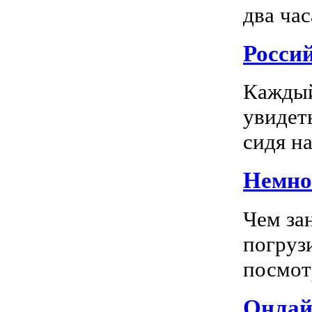
два час
Росси
Каждый
увидеть
сидя на
Немног
Чем за
погрузи
посмотр
Онлай