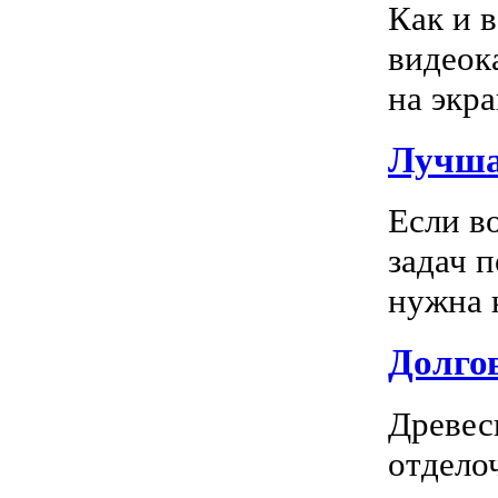
Как и 
видеок
на экра
Лучша
Если в
задач 
нужна к
Долгов
Древес
отдело