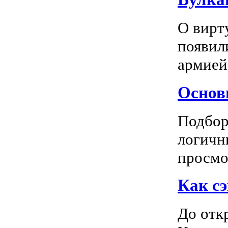
О вирт
появил
армией
Основн
Подбор
логичн
просмот
Как сэ
До отк