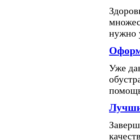
Здоров
множес
нужно у
Оформл
Уже да
обустр
помощь
Лучшие
Заверш
качест