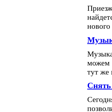
Приезж
найдет
нового 
Музык
Музыка
можем 
тут же
Снять 
Сегодн
позвол