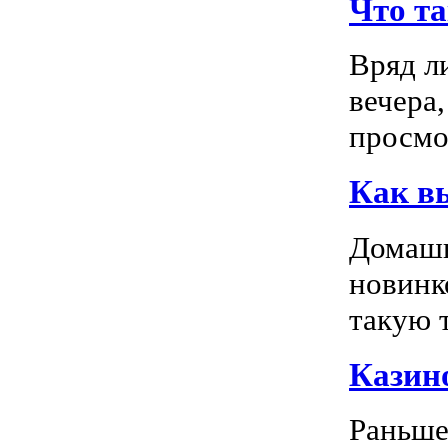
Что т
Вряд л
вечера
просмо
Как в
Домашн
новинк
такую т
Казино
Раньше