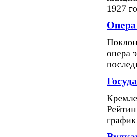
1927 го
Опера 
Поклон
опера 
последн
Госуд
Кремле
Рейтин
график 
Вулка