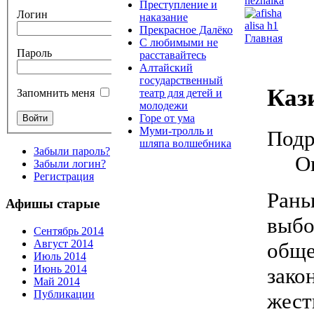
Преступление и
Логин
наказание
Прекрасное Далёко
Главная
С любимыми не
Пароль
расставайтесь
Алтайский
государственный
Каз
театр для детей и
Запомнить меня
молодежи
Горе от ума
Муми-тролль и
Подр
шляпа волшебника
Забыли пароль?
О
Забыли логин?
Регистрация
Рань
Афишы старые
выбо
Сентябрь 2014
Август 2014
общ
Июль 2014
Июнь 2014
зако
Май 2014
Публикации
жест