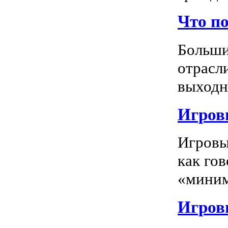
Что п
Больши
отрасл
выходно
Игровы
Игровы
как го
«миним
Игровы