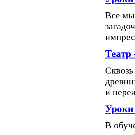
Все мы
загадо
импресс
Театр
Сквозь
древни
и пере
Уроки
В обуч