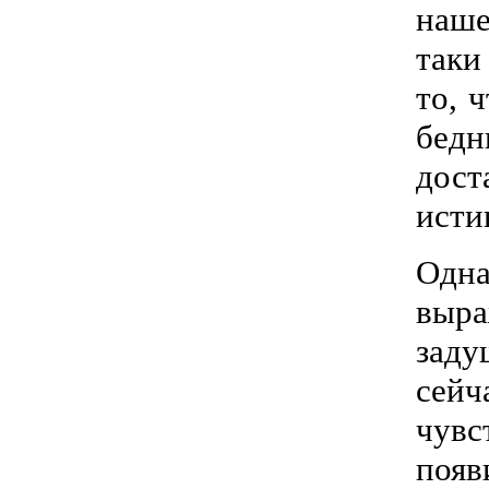
наше
таки
то, 
бедн
дост
исти
Одна
выра
заду
сейч
чувс
поя