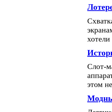
Лотере
Схватк
экрана
хотели
Истор
Слот-м
аппара
этом не
Модны