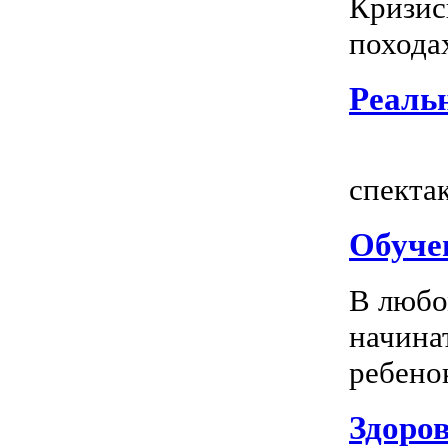
Кризис
походах
Реальн
Всем
спектак
Обуче
В любо
начина
ребенок
Здоров