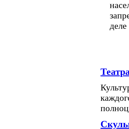
насе
запр
деле
Театр
Культу
каждог
полноц
Скуль