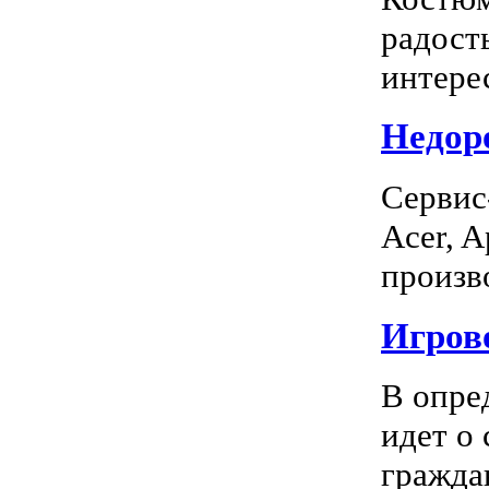
радость
интерес
Недоро
Сервис
Acer, A
произво
Игрово
В опре
идет о
граждан