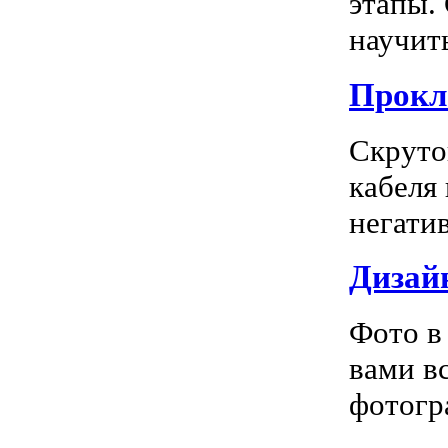
этапы.
научить
Прокл
Скруто
кабеля
негатив
Дизай
Фото в
вами в
фотогра