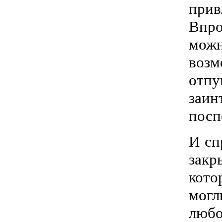
прив
Впро
можн
возм
отп
заин
посп
И сп
закр
кото
могл
любо