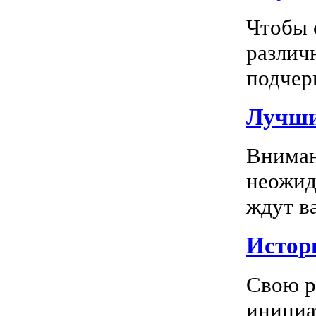
Чтобы 
различ
подчерк
Лучши
Вниман
неожид
ждут в
Истор
Свою р
инициа