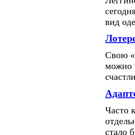
Леггин
сегодн
вид оде
Лотер
Свою «
можно 
счастл
Адапте
Часто 
отдель
стало 