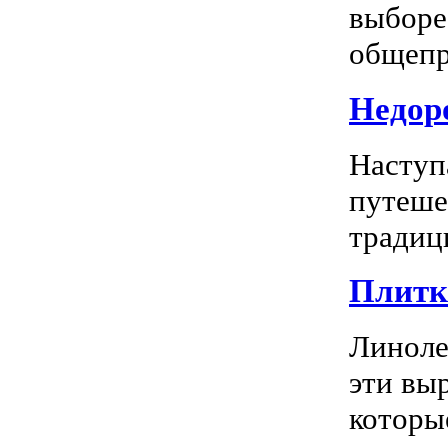
выборе
общепр
Недоро
Наступ
путеше
традиц
Плитка
Линоле
эти вы
которы