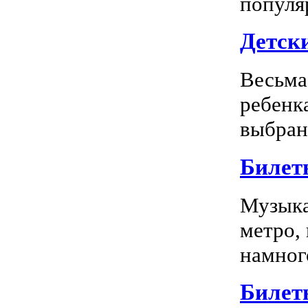
популя
Детск
Весьма
ребенк
выбран
Билет
Музыка
метро,
намного
Билет