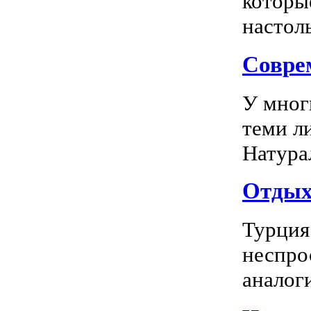
которы
настоль
Соврем
У мног
теми л
Натура
Отдых 
Турция
неспро
аналог