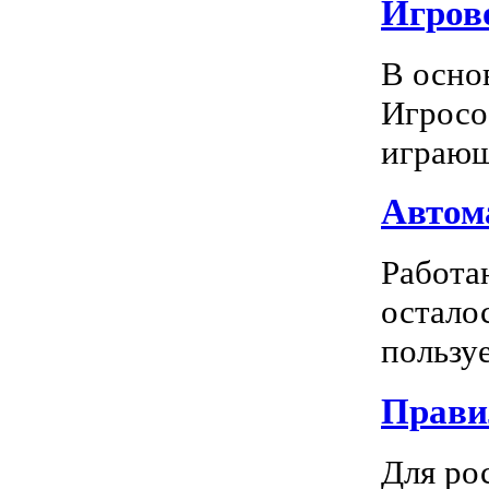
Игрово
В осно
Игросо
играющ
Автома
Работа
остало
пользуе
Прави
Для ро