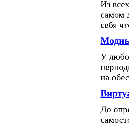
Из все
самом 
себя чт
Модны
У любо
период
на обес
Вирту
До опр
самосто