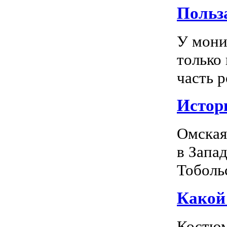
Польз
У мони
только
часть р
Истор
Омская
в Запа
Тоболь
Какой
Костюм