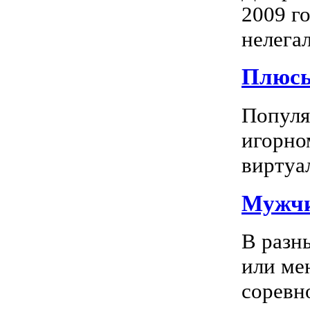
2009 го
нелегал
Плюсы
Популяр
игорно
виртуал
Мужчи
В разн
или ме
соревно