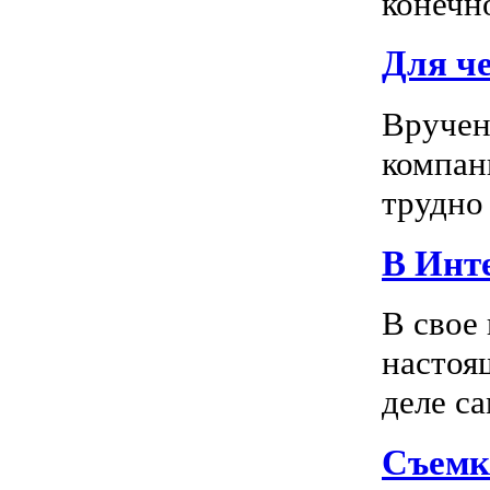
конечно
Для ч
Вручен
компан
трудно 
В Инте
В свое
настоя
деле са
Съемк