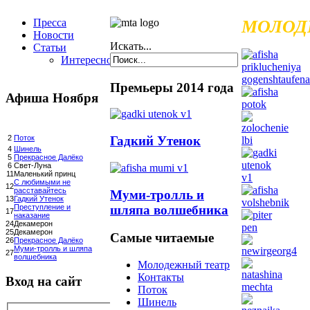
Пресса
МОЛОД
Новости
Искать...
Статьи
Интересное
Премьеры 2014 года
Афиша Ноября
Гадкий Утенок
2
Поток
4
Шинель
5
Прекрасное Далёко
6
Свет-Луна
11
Маленький принц
С любимыми не
12
расставайтесь
Муми-тролль и
13
Гадкий Утенок
шляпа волшебника
Преступление и
17
наказание
24
Декамерон
25
Декамерон
Самые читаемые
26
Прекрасное Далёко
Муми-тролль и шляпа
27
волшебника
Молодежный театр
Контакты
Вход на сайт
Поток
Шинель