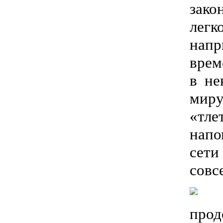
зако
легк
напр
врем
в не
миру
«тле
напо
сети
совс
прод